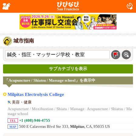
San Francisco
城市指南
サブカテゴリを表示
「Acupuncture / Shiatsu / Massage school」を表示中
Milpitas Electrolysis College
美容・健康
Acupuncture / Moxibustion / Shiatu / Massage
/
Acupuncture / Shiatsu / Ma
ssage school
+1 (408) 946-4755
TEL
500 E Calaveras Blvd Ste 333,
Milpitas
, CA, 95035 US
MAP