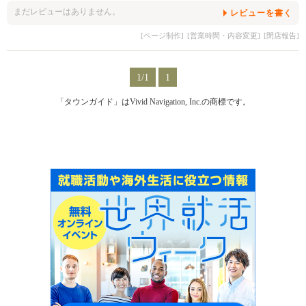
まだレビューはありません。
レビューを書く
[ページ制作]
[営業時間・内容変更]
[閉店報告]
1/1
1
「タウンガイド」はVivid Navigation, Inc.の商標です。