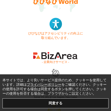
びびなびはアクセシビリティの向上に
取り組んでいます。
- 企業向けサービス -
本サイトでは、より良いサービス提供のため、クッキーを使用して
お問い合わせ
はじめてガイド
よくある質問
います。詳細は
プライバシーポリシー
をご確認ください。クッキー
利用規約
商標・著作権
プライバシーポリシー
の使用を許可する場合は同意するボタンを押してください。クッキ
ーの使用を拒否する場合は、ブラウザからご設定ください。
Copyright © 1999-2026 Vivid Navigation, Inc. All Rights Reserved.
Server US (43) @ Los Angeles Data Center