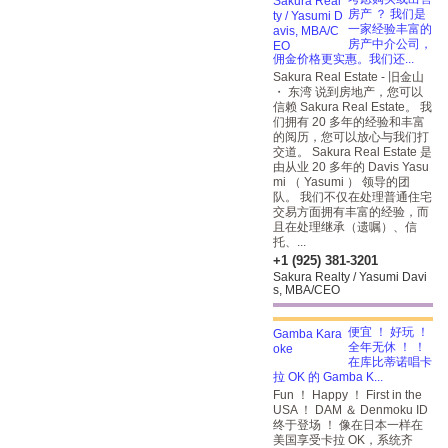
房产 ？ 我们是
一家经验丰富的
房产中介公司，
佣金价格更实惠。我们还...
Sakura Real Estate - 旧金山
・ 东湾 说到房地产，您可以
信赖 Sakura Real Estate。 我
们拥有 20 多年的经验和丰富
的阅历，您可以放心与我们打
交道。 Sakura Real Estate 是
由从业 20 多年的 Davis Yasu
mi （ Yasumi ） 领导的团
队。 我们不仅在处理普通住宅
交易方面拥有丰富的经验，而
且在处理继承（遗嘱）、信
托、...
+1 (925) 381-3201
Sakura Realty / Yasumi Davi
s, MBA/CEO
便宜 ！ 好玩 ！
全年无休 ！ ！
在库比蒂诺唱卡
拉 OK 的 Gamba K...
Fun ！ Happy ！ First in the
USA ！ DAM ＆ Denmoku ID
终于登场 ！
像在日本一样在
美国享受卡拉 OK，系统齐