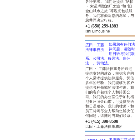
各种要求。 我们还提供 "纳帕
・ 索诺玛酿酒厂之旅 "和 "旧
金山城市之旅 "等观光包机服
务，我们将倾听您的愿望，与
您共同决定行程。
+1 (650) 259-1883
Ishi Limousine
如果您有任何法
律问题，请随时
用日语与我们联
系。公司法、移民法、雇佣
法・、劳动法、...
广田 ・ 工藤法律事务所通过
提供友好的建议，根据客户的
个人需求提供法律服务。凭借
多年的经验，我们能够为客户
提供各种领域的法律咨询。我
们的客户包括个人和跨国公
司。我们的办公室位于加利福
尼亚州旧金山市，可提供英语
和日语服务。我们的律师・和
员工将竭尽全力帮助您解决任
何问题，请随时与我们联系。
+1 (415) 398-8508
広田・工藤法律事務所
考虑购买或出售