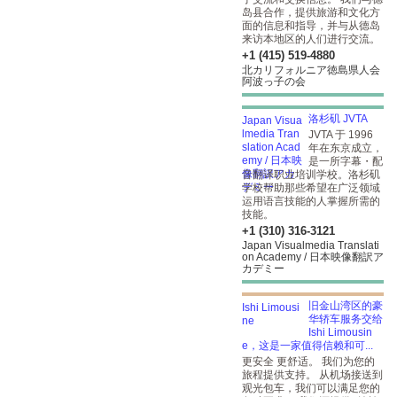
岛县合作，提供旅游和文化方
面的信息和指导，并与从德岛
来访本地区的人们进行交流。
+1 (415) 519-4880
北カリフォルニア徳島県人会
阿波っ子の会
洛杉矶 JVTA
JVTA 于 1996
年在东京成立，
是一所字幕・配
音翻译职业培训学校。洛杉矶
学校帮助那些希望在广泛领域
运用语言技能的人掌握所需的
技能。
+1 (310) 316-3121
Japan Visualmedia Translati
on Academy / 日本映像翻訳ア
カデミー
旧金山湾区的豪
华轿车服务交给
Ishi Limousin
e，这是一家值得信赖和可...
更安全 更舒适。 我们为您的
旅程提供支持。 从机场接送到
观光包车，我们可以满足您的