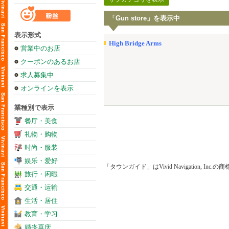
「Gun store」を表示中
表示形式
High Bridge Arms
営業中のお店
クーポンのあるお店
求人募集中
オンラインを表示
業種別で表示
餐厅・美食
礼物・购物
时尚・服装
娱乐・爱好
「タウンガイド」はVivid Navigation, Inc.
旅行・闲暇
交通・运输
生活・居住
教育・学习
婚丧喜庆