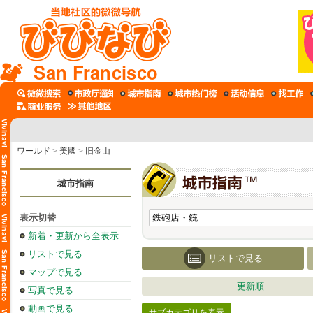
San Francisco
ワールド
>
美國
>
旧金山
城市指南
表示切替
新着・更新から全表示
リストで見る
リストで見る
マップで見る
更新順
写真で見る
動画で見る
サブカテゴリを表示