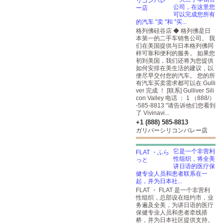
公司，在这里您
可以完成您所有
的汽车 "卖 "和 "买...
格列佛硅谷店 ◆ 格列佛是日
本第一的二手车销售公司。 我
们在美国提供与日本格列佛同
样可靠和便利的服务。 如果您
初到美国，我们还将为您提供
如何安排在美生活的建议，以
便尽早交付您的汽车。 您的所
有汽车买卖需求都可以在 Gulli
ver 完成 ！ [联系] Gulliver Sili
con Valley 电话 ： 1 （888/）
-585-8813 "请告诉他们您看到
了 Vivinavi...
+1 (888) 585-8813
ガリバーシリコンバレー店
它是一个非营利
性组织，将全美
讲日语的医疗保
健专业人员和患者联系在一
起，并为日本社...
FLAT ・ FLAT 是一个非营利
性组织，总部设在纽约市，业
务遍及全美，为讲日语的医疗
保健专业人员和患者牵线搭
桥，并为日本社区提供支持。