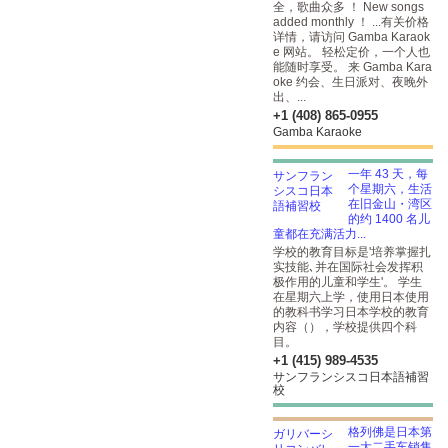
全，歌曲众多 ！ New songs
added monthly ！ ...有关价格
详情，请访问 Gamba Karaok
e 网站。 轻松定价，一个人也
能随时享受。 来 Gamba Kara
oke 约会、生日派对、夜晚外
出、...
+1 (408) 865-0955
Gamba Karaoke
一年 43 天，每
个星期六，生活
在旧金山・湾区
的约 1400 名儿
童都在充满活力...
学校的教育目标是'培养掌握扎
实技能､并在国际社会发挥积
极作用的儿童和学生'。 学生
在星期六上学，使用日本使用
的教科书学习日本学校的教育
内容（），学校提供四个科
目
。
+1 (415) 989-4535
サンフランシスコ日本語補習
校
格列佛是日本第
一大二手车销售