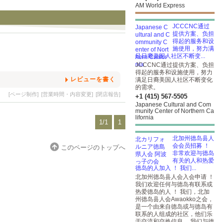
AM World Express
JCCCNC通过
提供方案、负担
得起的服务和设
施使用，努力满
足日裔美国人社区不断变...
JCCCNC通过提供方案、负担
得起的服务和设施使用，努力
レビューを書く
满足日裔美国人社区不断变化
的需求。
[ページ制作]
[営業時間・内容変更]
[閉店報告]
+1 (415) 567-5505
Japanese Cultural and Com
munity Center of Northern Ca
lifornia
1/1
1
北加州德岛县人
会会员招募 ！
このページのトップへ
非常欢迎与德岛
有关的人和热爱
德岛的人加入 ！ 我们...
北加州德岛县人会入会申请 ！
我们欢迎任何与德岛有联系或
热爱德岛的人 ！ 我们，北加
州德岛县人会Awaokko之会，
是一个由来自德岛或与德岛有
联系的人组成的社区，他们乐
于交流和交换信息。 我们与德