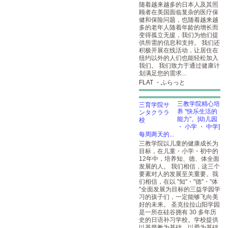
随着越来越多的日本人及其照
顾者在美国面临复杂的医疗保
健和保险问题，也随着越来越
多的老年人随着年龄的增长而
变得孤立无援，我们为他们提
供所需的信息和支持。 我们还
积极开展在线活动，让居住在
纽约以外的人们也能轻松加入
我们。 我们致力于通过健康计
划满足您的需求...
FLAT ・ふらっと
三教学院精心培
养 "快乐生活的
能力"。[幼儿园
・ 小学 ・ 中学]
每周两天的...
三教学院以儿童的健康成长为
目标，在儿童・小学・初中的
12年中，培养知、德、体全面
发展的人。 我们相信，这三个
要素对人的发展至关重要。我
们相信，在以 "知"・"德"・"体
"全面发展为目标的三益学园学
习的孩子们，一定能够飞向美
好的未来。 圣克拉拉山阳学园
是一所在硅谷拥有 30 多年历
史的日语补习学校。学校提供
以基督教为基础、以爱为基础