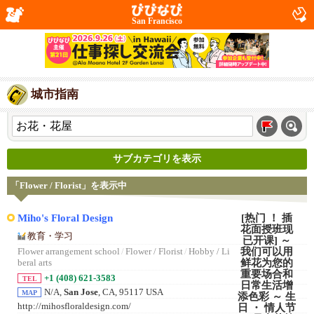
San Francisco
城市指南
サブカテゴリを表示
「Flower / Florist」を表示中
Miho's Floral Design
教育・学习
Flower arrangement school
/
Flower / Florist
/
Hobby / Li
beral arts
+1 (408) 621-3583
TEL
N/A,
San Jose
, CA, 95117 USA
MAP
http://mihosfloraldesign.com/