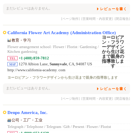
まだレビューはありません。
レビューを書く
[ページ制作]
[営業時間・内容変更]
[閉店報告]
California Flower Art Academy (Administration Office)
教育・学习
Flower arrangement school
/
Flower / Florist
/
Gardening /
Kitchen gardening
+1 (408) 859-7812
TEL
1270 Albion Lane,
Sunnyvale
, CA, 94087 US
MAP
http://www.california-academy. com
ヨーロピアン・フラワーデザインから生け花まで親身の指導致します
まだレビューはありません。
レビューを書く
[ページ制作]
[営業時間・内容変更]
[閉店報告]
Denpo America, Inc.
公司・工厂・工业
Telegraph / Telephone / Telegram
/
Gift / Present
/
Flower / Florist