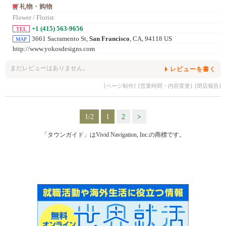
礼物・购物
Flower / Florist
+1 (415) 563-9656
TEL
3661 Sacramento St,
San Francisco
, CA, 94118 US
MAP
http://www.yokosdesigns.com
まだレビューはありません。
レビューを書く
[ページ制作]
[営業時間・内容変更]
[閉店報告]
1/2
1
2
>
「タウンガイド」はVivid Navigation, Inc.の商標です。