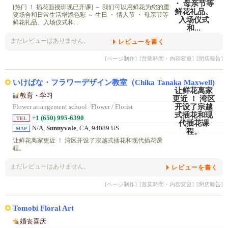
[热门 ！ 插花面授班现已开课] ～ 我们可以用鲜花为您的重
要场合和日常生活增添色彩 ～ 生日 ・ 情人节 ・ 母亲节等
鲜花礼品、入场仪式和...
まだレビューはありません。
レビューを書く
[ページ制作]
[営業時間・内容変更]
[閉店報告]
いけばな・フラワーデザイン教室（Chika Tanaka Maxwell)
教育・学习
Flower arrangement school
/
Flower / Florist
+1 (650) 995-6390
TEL
N/A,
Sunnyvale
, CA, 94089 US
MAP
让鲜花离家更近 ！ 湾区开设了宗越式插花和现代插花课
程。
まだレビューはありません。
レビューを書く
[ページ制作]
[営業時間・内容変更]
[閉店報告]
Tomobi Floral Art
婚丧喜庆