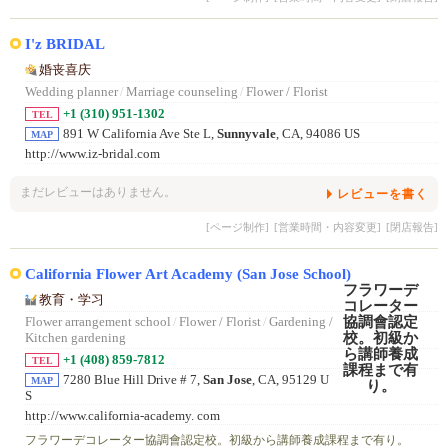
I'z BRIDAL
婚丧喜庆
Wedding planner
/
Marriage counseling
/
Flower / Florist
+1 (310) 951-1302
TEL
891 W California Ave Ste L,
Sunnyvale
, CA, 94086 US
MAP
http://www.iz-bridal.com
まだレビューはありません。
レビューを書く
[ページ制作]
[営業時間・内容変更]
[閉店報告]
California Flower Art Academy (San Jose School)
教育・学习
Flower arrangement school
/
Flower / Florist
/
Gardening /
Kitchen gardening
+1 (408) 859-7812
TEL
7280 Blue Hill Drive # 7,
San Jose
, CA, 95129 U
MAP
S
http://www.california-academy. com
フラワーデコレーター協調會認定校。初級から講師養成課程まで有り。