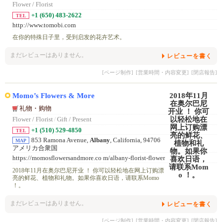
Flower / Florist
+1 (650) 483-2622
TEL
http://www.tomobi.com
在你的特殊日子里，受到启发的花卉艺术。
まだレビューはありません。
レビューを書く
[ページ制作]
[営業時間・内容変更]
[閉店報告]
Momo’s Flowers & More
礼物・购物
Flower / Florist
/
Gift / Present
+1 (510) 529-4850
TEL
853 Ramona Avenue,
Albany
, California, 94706
MAP
アメリカ合衆国
https://momosflowersandmore.co m/albany-florist-flower
-delive ry/
2018年11月在奥尔巴尼开业 ！ 你可以轻松地在网上订购漂
亮的鲜花、植物和礼物。如果你喜欢日语，请联系Momo
！。
まだレビューはありません。
レビューを書く
[ページ制作]
[営業時間・内容変更]
[閉店報告]