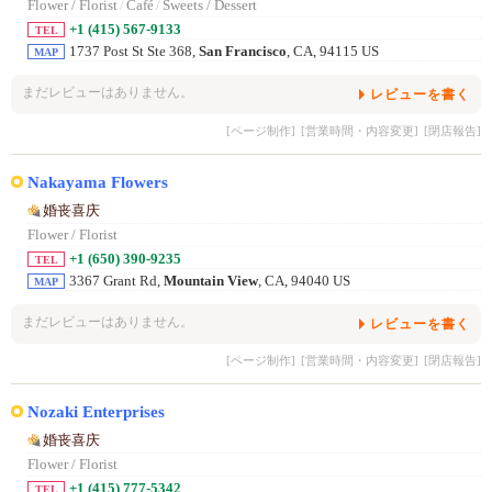
Flower / Florist
/
Café
/
Sweets / Dessert
+1 (415) 567-9133
TEL
1737 Post St Ste 368,
San Francisco
, CA, 94115 US
MAP
まだレビューはありません。
レビューを書く
[ページ制作]
[営業時間・内容変更]
[閉店報告]
Nakayama Flowers
婚丧喜庆
Flower / Florist
+1 (650) 390-9235
TEL
3367 Grant Rd,
Mountain View
, CA, 94040 US
MAP
まだレビューはありません。
レビューを書く
[ページ制作]
[営業時間・内容変更]
[閉店報告]
Nozaki Enterprises
婚丧喜庆
Flower / Florist
+1 (415) 777-5342
TEL