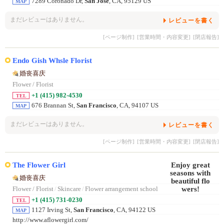
7289 Coronado Dr,
San Jose
, CA, 95129 US
MAP
まだレビューはありません。
レビューを書く
[ページ制作]
[営業時間・内容変更]
[閉店報告]
Endo Gish Whsle Florist
婚丧喜庆
Flower / Florist
+1 (415) 982-4530
TEL
676 Brannan St,
San Francisco
, CA, 94107 US
MAP
まだレビューはありません。
レビューを書く
[ページ制作]
[営業時間・内容変更]
[閉店報告]
The Flower Girl
婚丧喜庆
Flower / Florist
/
Skincare
/
Flower arrangement school
+1 (415) 731-0230
TEL
1127 Irving St,
San Francisco
, CA, 94122 US
MAP
http://www.aflowergirl.com/