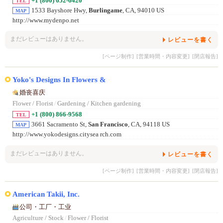
+1 (800) 652-6420
TEL
1533 Bayshore Hwy,
Burlingame
, CA, 94010 US
MAP
http://www.mydenpo.net
まだレビューはありません。
レビューを書く
[ページ制作]
[営業時間・内容変更]
[閉店報告]
Yoko's Designs In Flowers &
婚丧喜庆
Flower / Florist
/
Gardening / Kitchen gardening
+1 (800) 866-9568
TEL
3661 Sacramento St,
San Francisco
, CA, 94118 US
MAP
http://www.yokodesigns.citysea rch.com
まだレビューはありません。
レビューを書く
[ページ制作]
[営業時間・内容変更]
[閉店報告]
American Takii, Inc.
公司・工厂・工业
Agriculture / Stock
/
Flower / Florist