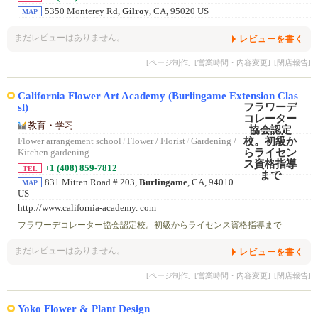
5350 Monterey Rd,
Gilroy
, CA, 95020 US
MAP
まだレビューはありません。
レビューを書く
[ページ制作]
[営業時間・内容変更]
[閉店報告]
California Flower Art Academy (Burlingame Extension Clas
sl)
教育・学习
Flower arrangement school
/
Flower / Florist
/
Gardening /
Kitchen gardening
+1 (408) 859-7812
TEL
831 Mitten Road # 203,
Burlingame
, CA, 94010
MAP
US
http://www.california-academy. com
フラワーデコレーター協会認定校。初級からライセンス資格指導まで
まだレビューはありません。
レビューを書く
[ページ制作]
[営業時間・内容変更]
[閉店報告]
Yoko Flower & Plant Design