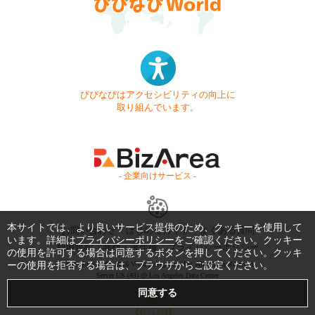
びびなびはアクセシビリティの向上に
取り組んでいます。
- 企業向けサービス -
本サイトでは、より良いサービス提供のため、クッキーを使用して
お問い合わせ
はじめてガイド
よくある質問
います。詳細は
プライバシーポリシー
をご確認ください。クッキー
利用規約
商標・著作権
プライバシーポリシー
の使用を許可する場合は同意するボタンを押してください。クッキ
ーの使用を拒否する場合は、ブラウザからご設定ください。
Copyright © 1999-2026 Vivid Navigation, Inc. All Rights Reserved.
Server US (43) @ Los Angeles Data Center