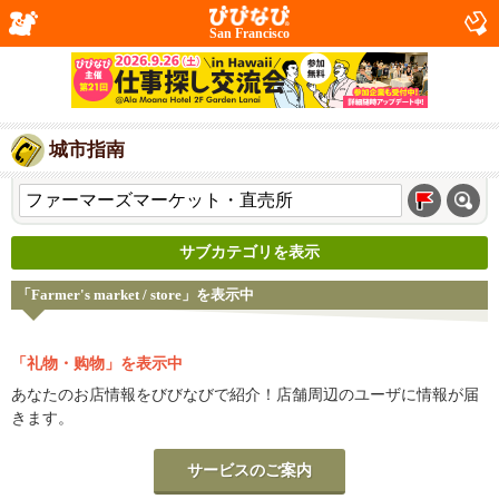
San Francisco
城市指南
サブカテゴリを表示
「Farmer's market / store」を表示中
「礼物・购物」を表示中
あなたのお店情報をびびなびで紹介！店舗周辺のユーザに情報が届
きます。
サービスのご案内