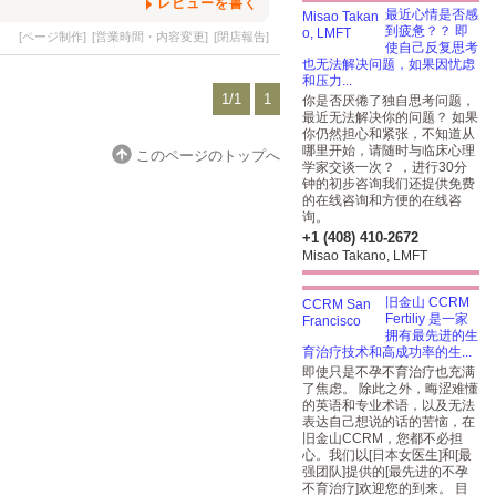
レビューを書く
最近心情是否感
到疲惫？？ 即
[ページ制作]
[営業時間・内容変更]
[閉店報告]
使自己反复思考
也无法解决问题，如果因忧虑
和压力...
1/1
1
你是否厌倦了独自思考问题，
最近无法解决你的问题？ 如果
你仍然担心和紧张，不知道从
哪里开始，请随时与临床心理
このページのトップへ
学家交谈一次？ ，进行30分
钟的初步咨询我们还提供免费
的在线咨询和方便的在线咨
询。
+1 (408) 410-2672
Misao Takano, LMFT
旧金山 CCRM
Fertiliy 是一家
拥有最先进的生
育治疗技术和高成功率的生...
即使只是不孕不育治疗也充满
了焦虑。 除此之外，晦涩难懂
的英语和专业术语，以及无法
表达自己想说的话的苦恼，在
旧金山CCRM，您都不必担
心。我们以[日本女医生]和[最
强团队]提供的[最先进的不孕
不育治疗]欢迎您的到来。 目