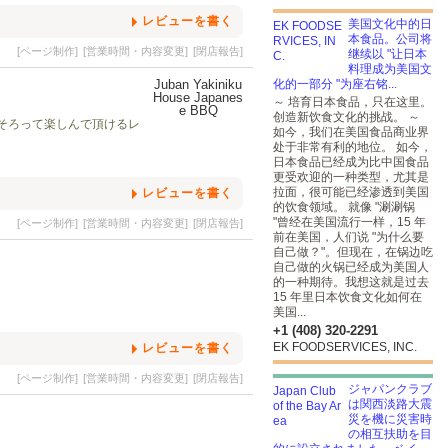
レビューを書く
美国文化中的日
本食品。公司将
[ページ制作]
[営業時間・内容変更]
[閉店報告]
继续以 "让日本
料理成为美国文
化的一部分 "为座右铭...
～ 培育日本食品，只在这里。
创造新饮食文化的挑战。 ～
そろって楽しんで頂けるレ
如今，我们在美国食品商业界
处于非常有利的地位。 如今，
日本食品已经成为比中国食品
更受欢迎的一种类型，尤其是
拉面，很可能已经渗透到美国
レビューを書く
的饮食领域。 就像 "涮涮锅
"曾经在美国流行一样，15 年
[ページ制作]
[営業時間・内容変更]
[閉店報告]
前在美国，人们说 "为什么要
自己做？"。但现在，在锅边吃
自己做的火锅已经成为美国人
的一种期待。我想这就是过去
15 年里日本饮食文化如何在
美国...
+1 (408) 320-2291
EK FOODSERVICES, INC.
レビューを書く
[ページ制作]
[営業時間・内容変更]
[閉店報告]
ジャパンクラブ
は関西淡路大震
災を機に災害時
の相互扶助を目