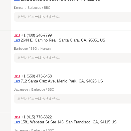
Korean
/
Barbecue / BBQ
まだレビューはありません。
+1 (408) 246-7799
2644 El Camino Real, Santa Clara, CA, 95051 US
Barbecue / BBQ
/
Korean
まだレビューはありません。
+1 (650) 473-6458
712 Santa Cruz Ave, Menlo Park, CA, 94025 US
Japanese
/
Barbecue / BBQ
まだレビューはありません。
+1 (415) 776-5822
1581 Webster St Ste 145, San Francisco, CA, 94115 US
Japanese
/
Barbecue / BBQ