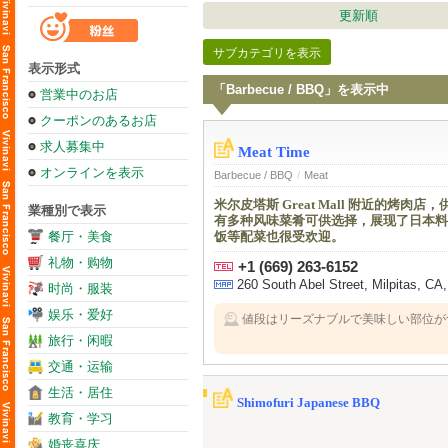
更新順
サブカテゴリを表示
表示形式
「Barbecue / BBQ」を表示中
営業中のお店
クーポンのあるお店
求人募集中
Meat Time
オンラインを表示
Barbecue / BBQ
/
Meat
米尔皮塔斯 Great Mall 附近的
業種別で表示
有多种风味菜肴可供选择，展现了日本料
餐厅・美食
饭等配菜也很受欢迎。
礼物・购物
+1 (669) 263-6152
260 South Abel Street, Milpitas, CA
时尚・服装
娱乐・爱好
値段はリーズナブルで美味しい部位が
旅行・闲暇
交通・运输
生活・居住
Shimofuri Japanese BBQ
教育・学习
婚丧喜庆