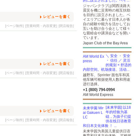
的に設立されました。ベイ...
ジャパンクラブは関西淡路大
震災を機に災害時の相互扶助
を目的に設立されました。ベ
レビューを書く
イエリアに暮らす日本人が各
自の経験や能力を活かしてお
[ページ制作]
[営業時間・内容変更]
[閉店報告]
互いを助け合う会として様々
な親睦会や講演会などを開い
ています。
Japan Club of the Bay Area
＼ 安全 ・ 安全
・ 信任 ／ 灵活
レビューを書く
的规划 × 舒适的
内部空间。机场接送、活动...
[ページ制作]
[営業時間・内容変更]
[閉店報告]
越野车、Sprinter 面包车和其
他车辆可根据使用人数和用途
进行选择。
+1 (800) 794-0994
AM World Express
[未来学园] 以18
レビューを書く
年的经验为基
础，为孩子们提
[ページ制作]
[営業時間・内容変更]
[閉店報告]
供在线日语教育
和日本文化体验 ！ ...
未来学园为美国儿童提供日语
教育和日本文化体验。 可根据