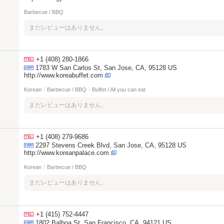
Barbecue / BBQ
まだレビューはありません。
+1 (408) 280-1866
1783 W San Carlos St, San Jose, CA, 95128 US
http://www.koreabuffet.com
Korean
/
Barbecue / BBQ
/
Buffet / All you can eat
まだレビューはありません。
+1 (408) 279-9686
2297 Stevens Creek Blvd, San Jose, CA, 95128 US
http://www.koreanpalace.com
Korean
/
Barbecue / BBQ
まだレビューはありません。
+1 (415) 752-4447
1802 Balboa St, San Francisco, CA, 94121 US