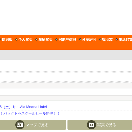
土）1pm Ala Moana Hotel
期！バックトゥスクールセール開催！！
マップで見る
写真で見る