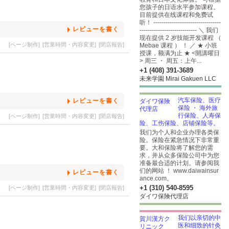
您孩子的日语水平参加课程。
目前提供在线课程和免费试
听！ ---------------------------------
レビューを書く
---------------------------- ＼ 我们
现在提供 2 岁技能开发课程 （
[ページ制作]
[営業時間・内容変更]
[閉店報告]
Mebae 课程 ） ！ ／ ★ 小班
授课，额满为止 ★ <開講曜日
> 周三 ・ 周五：上午...
+1 (408) 391-3689
未来学園 Mirai Gakuen LLC
汽车保险、医疗
レビューを書く
保险 ・ 海外旅
行保险、人寿保
[ページ制作]
[営業時間・内容変更]
[閉店報告]
险、工伤保险、店铺保险等。
我们为个人和企业办理各类保
险。保险在紧急情况下非常重
要。大和保险将了解您的需
求，并从众多保险公司中为您
准备最合适的计划。请参阅我
们的网站 ！ www.daiwainsur
レビューを書く
ance.com。
+1 (310) 540-8595
[ページ制作]
[営業時間・内容変更]
[閉店報告]
ダイワ保険代理店
我们以亲切的中
医和细致的针灸