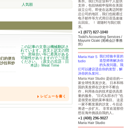
务所。我们为企业和个人提供
人気順
支持，包括纳税申报和在美国
设立公司。即使在远离迈阿密
总公司的地区，我们也能通过
电子邮件等方式用日语迅速做
出回应。 ！ 请随时与我们联
系。
+1 (877) 827-1040
Todd's Accounting Services /
Mayumi Ozaki (尾崎会計事務
所)
我们经验丰富的
我们的便当
造型师将解决你
，沙拉和炒
的头发问题。我
们可以建议适合你的发型，解
决你的头发问...
Maria Hair Studio 是硅谷的一
家全球性美发沙龙。 日本和韩
国的美发师在沙龙中不断合
作，利用各自的技术提供高质
量的服务。 "日式头部水疗 "也
レビューを書く
是很受欢迎的菜单项目。 这是
一家不断发展的沙龙，今后还
将进一步扩大。 非常欢迎那些
想在海外挑战自我的人。
+1 (408) 296-9027
Maria Hair Studio