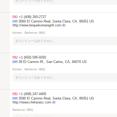
まだレビューはありません。
+1 (408) 260-2727
3060 El Camino Real, Santa Clara, CA, 95051 US
http://www.bequekoreangrill.com
Korean
/
Barbecue / BBQ
まだレビューはありません。
+1 (650) 595-9292
39 El Camino Rl., San Carlos, CA, 94070 US
Korean
/
Barbecue / BBQ
まだレビューはありません。
+1 (408) 247-4405
3590 El Camino Real, Santa Clara, CA, 95051 US
http://www.chikarasc.com
Barbecue / BBQ