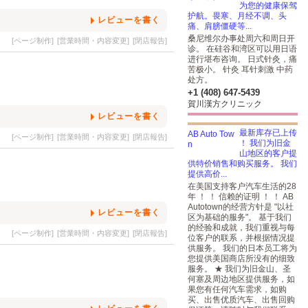
为您的健康保驾
护航。畏寒、月经不调、头
レビューを書く
痛、肩膀僵硬等...
桑尼维尔办事处周六和周日开
[ページ制作]
[営業時間・内容変更]
[閉店報告]
诊。 在硅谷和湾区可以用日语
进行堪布咨询。 日式针灸，痛
苦极小。 针灸 耳针刺激 中药
处方。
+1 (408) 647-5439
賀川漢方クリニック
レビューを書く
最新库存已上传
[ページ制作]
[営業時間・内容変更]
[閉店報告]
！ 我们为旧金
山地区的客户提
供特价销售和购买服务。 我们
提供高价...
在美国支持客户汽车生活的28
年 ！ ！ 信赖的证明 ！ ！ AB
Autotown的经营方针是 "以社
レビューを書く
区为基础的服务"。 基于我们
的经验和成就，我们重视与每
[ページ制作]
[営業時間・内容変更]
[閉店報告]
位客户的联系，并根据情况提
供服务。 我们的日本员工将为
您提供美国商店所没有的细致
服务。 ★ 我们为旧金山、圣
何塞及周边地区提供服务，如
果您有任何汽车需求，如购
买、出售优质汽车、出售回购