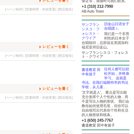
レビューを書く
保证等，请随时与我们联系。
+1 (310) 212-7990
[ページ制作]
[営業時間・内容変更]
[閉店報告]
AB Auto Town
旧金山日语女子
合唱团 ♪。
我们是一个非营
利性的日本女子
合唱组织，总部设在美国加利
レビューを書く
福尼亚州旧金山。
サンフランシスコ・フォレス
[ページ制作]
[営業時間・内容変更]
[閉店報告]
ト・クワイア
任何人都可以轻
松开始，并终身
学习。 这就是
书法。在我们福斯特市的书法
学校，从儿童...
レビューを書く
'文字就是人'。 重点是写出能
充分发挥个人个性的人物，而
[ページ制作]
[営業時間・内容変更]
[閉店報告]
不是写出人物的形状。 我们会
教你如何使用毛笔，但你可以
自由地写出代表你个性和生活
的人物形状和线条。
+1 (650) 245-7767
書道教室 田中有規子