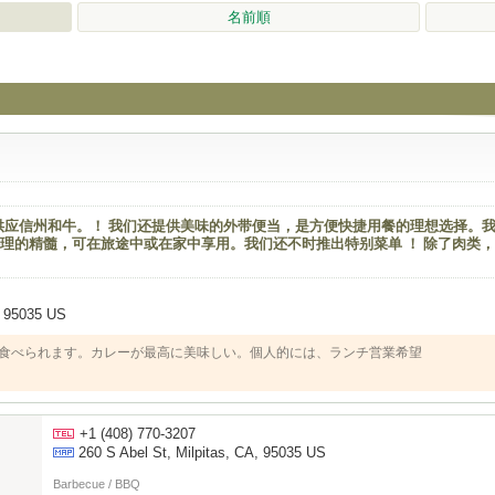
名前順
烤肉店，供应信州和牛。！ 我们还提供美味的外带便当，是方便快捷用餐的理想选择。
理的精髓，可在旅途中或在家中享用。我们还不时推出特别菜单 ！ 除了肉类
, 95035 US
食べられます。カレーが最高に美味しい。個人的には、ランチ営業希望
+1 (408) 770-3207
260 S Abel St, Milpitas, CA, 95035 US
Barbecue / BBQ