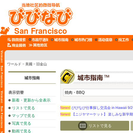
San Francisco
ワールド
>
美國
>
旧金山
城市指南
表示切替
新着・更新から全表示
リストで見る
News!
びびなび仕事探し交流会 in Hawaii 9/26（
News!
【ニジヤマーケット】 楽しみな新学
マップで見る
写真で見る
リストで見る
動画で見る