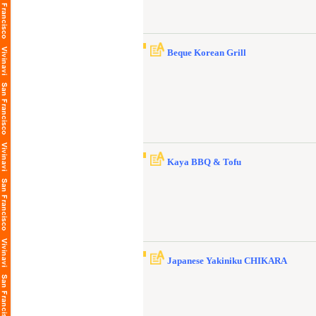
Beque Korean Grill
Kaya BBQ & Tofu
Japanese Yakiniku CHIKARA