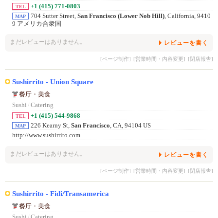
+1 (415) 771-0803
TEL
704 Sutter Street,
San Francisco (Lower Nob Hill)
, California, 9410
MAP
9 アメリカ合衆国
まだレビューはありません。
レビューを書く
[ページ制作]
[営業時間・内容変更]
[閉店報告]
Sushirrito - Union Square
餐厅・美食
Sushi
/
Catering
+1 (415) 544-9868
TEL
226 Kearny St,
San Francisco
, CA, 94104 US
MAP
http://www.sushirrito.com
まだレビューはありません。
レビューを書く
[ページ制作]
[営業時間・内容変更]
[閉店報告]
Sushirrito - Fidi/Transamerica
餐厅・美食
Sushi
/
Catering