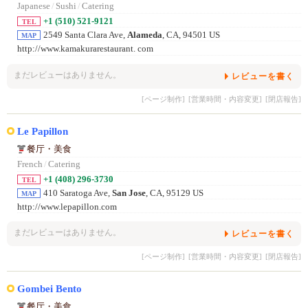
Japanese
/
Sushi
/
Catering
+1 (510) 521-9121
TEL
2549 Santa Clara Ave,
Alameda
, CA, 94501 US
MAP
http://www.kamakurarestaurant. com
まだレビューはありません。
レビューを書く
[ページ制作]
[営業時間・内容変更]
[閉店報告]
Le Papillon
餐厅・美食
French
/
Catering
+1 (408) 296-3730
TEL
410 Saratoga Ave,
San Jose
, CA, 95129 US
MAP
http://www.lepapillon.com
まだレビューはありません。
レビューを書く
[ページ制作]
[営業時間・内容変更]
[閉店報告]
Gombei Bento
餐厅・美食