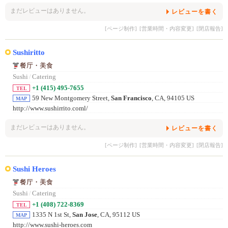
まだレビューはありません。
レビューを書く
[ページ制作]
[営業時間・内容変更]
[閉店報告]
Sushiritto
餐厅・美食
Sushi
/
Catering
+1 (415) 495-7655
TEL
59 New Montgomery Street,
San Francisco
, CA, 94105 US
MAP
http://www.sushirrito.coml/
まだレビューはありません。
レビューを書く
[ページ制作]
[営業時間・内容変更]
[閉店報告]
Sushi Heroes
餐厅・美食
Sushi
/
Catering
+1 (408) 722-8369
TEL
1335 N 1st St,
San Jose
, CA, 95112 US
MAP
http://www.sushi-heroes.com