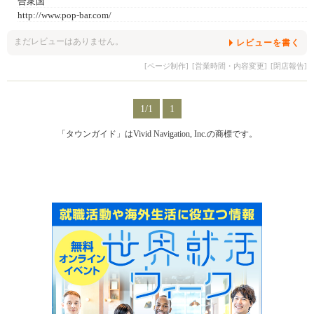
合衆国
http://www.pop-bar.com/
まだレビューはありません。
レビューを書く
[ページ制作]
[営業時間・内容変更]
[閉店報告]
1/1
1
「タウンガイド」はVivid Navigation, Inc.の商標です。