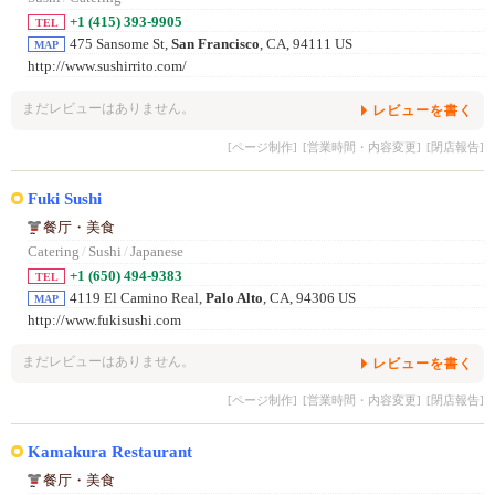
+1 (415) 393-9905
TEL
475 Sansome St,
San Francisco
, CA, 94111 US
MAP
http://www.sushirrito.com/
まだレビューはありません。
レビューを書く
[ページ制作]
[営業時間・内容変更]
[閉店報告]
Fuki Sushi
餐厅・美食
Catering
/
Sushi
/
Japanese
+1 (650) 494-9383
TEL
4119 El Camino Real,
Palo Alto
, CA, 94306 US
MAP
http://www.fukisushi.com
まだレビューはありません。
レビューを書く
[ページ制作]
[営業時間・内容変更]
[閉店報告]
Kamakura Restaurant
餐厅・美食