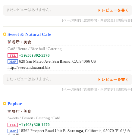
まだレビューはありません。
レビューを書く
[ページ制作]
[営業時間・内容変更]
[閉店報告]
Sweet & Natural Cafe
餐厅・美食
Café
/
Bento / Rice ball
/
Catering
+1 (650) 302-5376
TEL
629 San Mateo Ave,
San Bruno
, CA, 94066 US
MAP
http://sweetandnatural.biz
まだレビューはありません。
レビューを書く
[ページ制作]
[営業時間・内容変更]
[閉店報告]
Popbar
餐厅・美食
Sweets / Dessert
/
Catering
/
Café
+1 (408) 320-1470
TEL
18562 Prospect Road Unit B,
Saratoga
, California, 95070 アメリカ
MAP