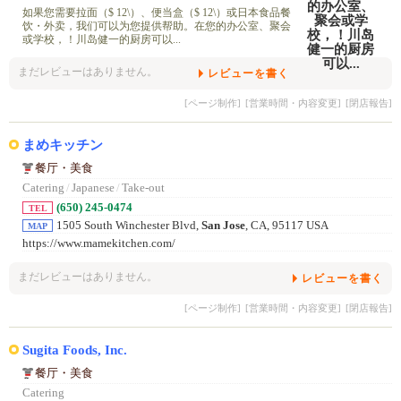
如果您需要拉面（$ 12\）、便当盒（$ 12\）或日本食品餐
饮・外卖，我们可以为您提供帮助。在您的办公室、聚会
或学校，！川岛健一的厨房可以...
まだレビューはありません。
レビューを書く
[ページ制作]
[営業時間・内容変更]
[閉店報告]
まめキッチン
餐厅・美食
Catering
/
Japanese
/
Take-out
(650) 245-0474
TEL
1505 South Winchester Blvd,
San Jose
, CA, 95117 USA
MAP
https://www.mamekitchen.com/
まだレビューはありません。
レビューを書く
[ページ制作]
[営業時間・内容変更]
[閉店報告]
Sugita Foods, Inc.
餐厅・美食
Catering