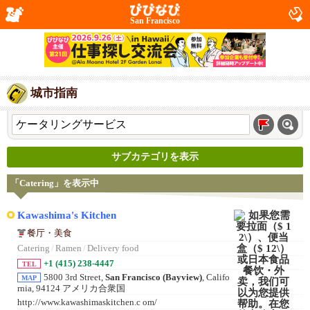
San Francisco
城市指南
サブカテゴリを表示
「Catering」を表示中
Kawashima's Kitchen
餐厅・美食
Catering
/
Ramen
/
Delivery food
+1 (415) 238-4447
TEL
5800 3rd Street,
San Francisco (Bayview)
, Califo
MAP
rnia, 94124 アメリカ合衆国
http://www.kawashimaskitchen.c om/