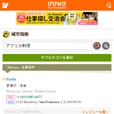
San Francisco
城市指南
サブカテゴリを表示
「African」を表示中
Pasha
餐厅・美食
Moroccan
/
African
/
Middle Eastern
+1 (415) 885-4477
TEL
1516 Broadway,
San Francisco
, CA, 94109 US
MAP
まだレビューはありません。
レビューを書く