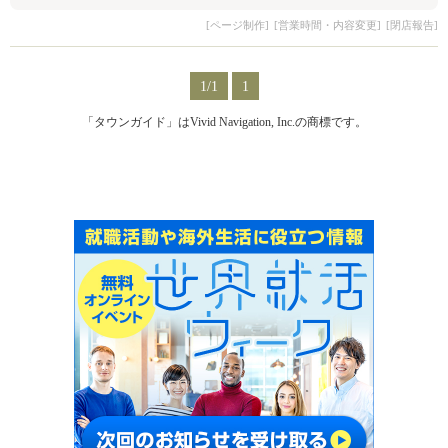
[ページ制作]
[営業時間・内容変更]
[閉店報告]
1/1
1
「タウンガイド」はVivid Navigation, Inc.の商標です。