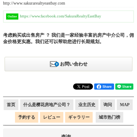
http://www.sakurarealtyeastbay.com
https://www.facebook.com/SakuraRealtyEastBay
Online
考虑购买或出售房产 ？ 我们是一家经验丰富的房产中介公司，佣
金价格更实惠。我们还可以帮助您进行长期规划。
お問い合わせ
Share
首页
什么是樱花房地产公司？
业主历史
询问
MAP
予約する
レビュー
ギャラリー
城市热门榜
查询。