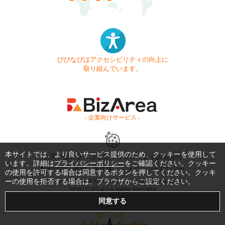
びびなびはアクセシビリティの向上に
取り組んでいます。
- 企業向けサービス -
本サイトでは、より良いサービス提供のため、クッキーを使用して
お問い合わせ
はじめてガイド
よくある質問
います。詳細は
プライバシーポリシー
をご確認ください。クッキー
利用規約
商標・著作権
プライバシーポリシー
の使用を許可する場合は同意するボタンを押してください。クッキ
ーの使用を拒否する場合は、ブラウザからご設定ください。
Copyright © 1999-2026 Vivid Navigation, Inc. All Rights Reserved.
Server US (42) @ Los Angeles Data Center