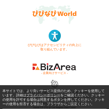
びびなびはアクセシビリティの向上に
取り組んでいます。
- 企業向けサービス -
本サイトでは、より良いサービス提供のため、クッキーを使用して
お問い合わせ
はじめてガイド
よくある質問
います。詳細は
プライバシーポリシー
をご確認ください。クッキー
利用規約
商標・著作権
プライバシーポリシー
の使用を許可する場合は同意するボタンを押してください。クッキ
ーの使用を拒否する場合は、ブラウザからご設定ください。
Copyright © 1999-2026 Vivid Navigation, Inc. All Rights Reserved.
Server US (75) @ Los Angeles Data Center