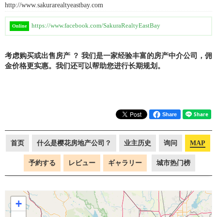
http://www.sakurarealtyeastbay.com
https://www.facebook.com/SakuraRealtyEastBay
Online
考虑购买或出售房产 ？ 我们是一家经验丰富的房产中介公司，佣
金价格更实惠。我们还可以帮助您进行长期规划。
Share
首页
什么是樱花房地产公司？
业主历史
询问
MAP
予約する
レビュー
ギャラリー
城市热门榜
+