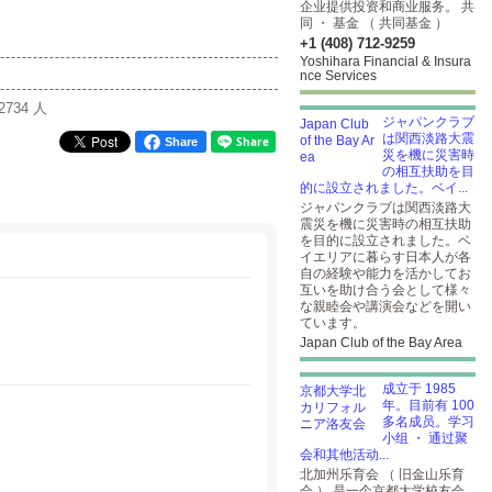
企业提供投资和商业服务。 共
同 ・ 基金 （ 共同基金 ）
+1 (408) 712-9259
Yoshihara Financial & Insura
nce Services
2734 人
ジャパンクラブ
は関西淡路大震
Share
災を機に災害時
の相互扶助を目
的に設立されました。ベイ...
ジャパンクラブは関西淡路大
震災を機に災害時の相互扶助
を目的に設立されました。ベ
イエリアに暮らす日本人が各
自の経験や能力を活かしてお
互いを助け合う会として様々
な親睦会や講演会などを開い
ています。
Japan Club of the Bay Area
成立于 1985
年。目前有 100
多名成员。学习
小组 ・ 通过聚
会和其他活动...
北加州乐育会 （ 旧金山乐育
会 ） 是一个京都大学校友会