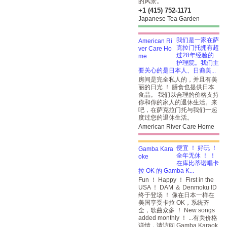
的风景。
+1 (415) 752-1171
Japanese Tea Garden
我们是一家在萨
克拉门托拥有超
过28年经验的
护理院。我们主
要关心的是日本人、日裔美...
房间是完全私人的，并且有美
丽的日光 ！ 膳食也提供日本
食品。 我们以合理的价格支持
你和你的家人的退休生活。来
吧，在萨克拉门托与我们一起
度过您的退休生活。
American River Care Home
便宜 ！ 好玩 ！
全年无休 ！ ！
在库比蒂诺唱卡
拉 OK 的 Gamba K...
Fun ！ Happy ！ First in the
USA ！ DAM ＆ Denmoku ID
终于登场 ！
像在日本一样在
美国享受卡拉 OK，系统齐
全，歌曲众多 ！ New songs
added monthly ！ ...有关价格
详情，请访问 Gamba Karaok