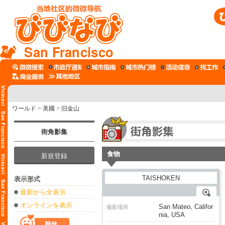
San Francisco
ワールド
>
美國
>
旧金山
街角影集
食物
新規登録
表示形式
最新から全表示
オンラインを表示
San Mateo, Califor
撮影場所
nia, USA