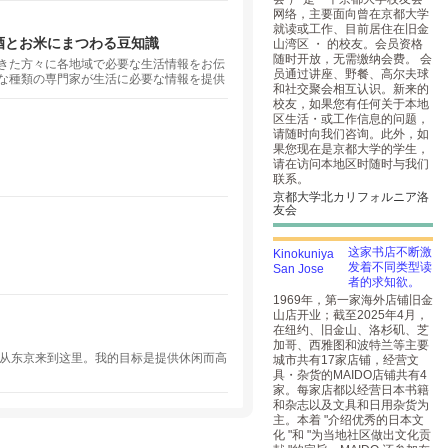
网络，主要面向曾在京都大学
就读或工作、目前居住在旧金
酒とお米にまつわる豆知識
山湾区 ・ 的校友。会员资格
随时开放，无需缴纳会费。 会
きた方々に各地域で必要な生活情報をお伝
员通过讲座、野餐、高尔夫球
な種類の専門家が生活に必要な情報を提供
和社交聚会相互认识。新来的
校友，如果您有任何关于本地
区生活・或工作信息的问题，
请随时向我们咨询。此外，如
果您现在是京都大学的学生，
请在访问本地区时随时与我们
联系。
京都大学北カリフォルニア洛
友会
这家书店不断激
发着不同类型读
者的求知欲。
1969年，第一家海外店铺旧金
山店开业；截至2025年4月，
在纽约、旧金山、洛杉矶、芝
加哥、西雅图和波特兰等主要
向往，从东京来到这里。我的目标是提供休闲而高
城市共有17家店铺，经营文
具・杂货的MAIDO店铺共有4
家。每家店都以经营日本书籍
和杂志以及文具和日用杂货为
主。本着 "介绍优秀的日本文
化 "和 "为当地社区做出文化贡