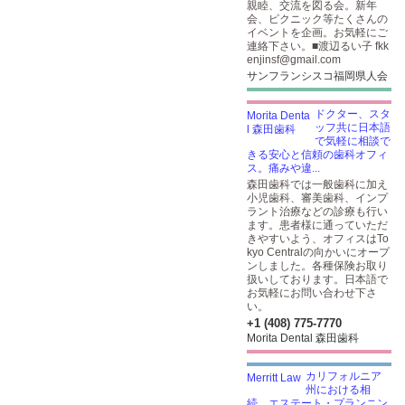
親睦、交流を図る会。新年
会、ピクニック等たくさんの
イベントを企画。お気軽にご
連絡下さい。■渡辺るい子 fkk
enjinsf@gmail.com
サンフランシスコ福岡県人会
ドクター、スタ
ッフ共に日本語
で気軽に相談で
きる安心と信頼の歯科オフィ
ス。痛みや違...
森田歯科では一般歯科に加え
小児歯科、審美歯科、インプ
ラント治療などの診療も行い
ます。患者様に通っていただ
きやすいよう、オフィスはTo
kyo Centralの向かいにオープ
ンしました。各種保険お取り
扱いしております。日本語で
お気軽にお問い合わせ下さ
い。
+1 (408) 775-7770
Morita Dental 森田歯科
カリフォルニア
州における相
続、エステート・プランニン