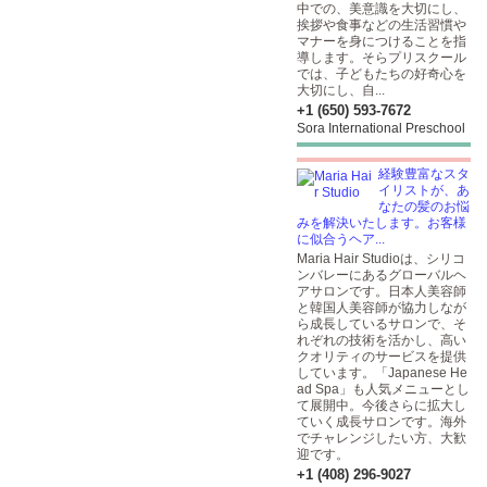
中での、美意識を大切にし、
挨拶や食事などの生活習慣や
マナーを身につけることを指
導します。そらプリスクール
では、子どもたちの好奇心を
大切にし、自...
+1 (650) 593-7672
Sora International Preschool
経験豊富なスタ
イリストが、あ
なたの髪のお悩
みを解決いたします。お客様
に似合うヘア...
Maria Hair Studioは、シリコ
ンバレーにあるグローバルヘ
アサロンです。日本人美容師
と韓国人美容師が協力しなが
ら成長しているサロンで、そ
れぞれの技術を活かし、高い
クオリティのサービスを提供
しています。「Japanese He
ad Spa」も人気メニューとし
て展開中。今後さらに拡大し
ていく成長サロンです。海外
でチャレンジしたい方、大歓
迎です。
+1 (408) 296-9027