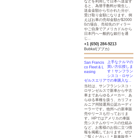
などを利用して日本へ送金す
ると、為替手数料が発生し、
送金金額から引かれた分が、
受け取り金額になります。例
えばお車の売却金額が$2000
0の場合、売却先のディラー
やご自身でアメリカドルから
日本円へ一般的な銀行を通
じ...
+1 (650) 284-9213
Bubka!(ブブカ)
上手なクルマの
買い方伝授しま
す！サンフラン
シスコ・ロサン
ゼルスエリアでの車購入な...
当社は、サンフランシスコ・
ロサンゼルスで新車から中古
車まであらゆるメーカー、あ
らゆる車種を扱う、カリフォ
ルニア州陸運局公認カーディ
ーラーです。他州への新車販
売やリースも行っておりま
す。HPではアメリカの車販
売システムやリースの仕組み
など、お客様のお役に立つ情
報を掲載しております。ぜひ
ご覧ください！＊新車販売＊