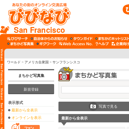
San Francisco
ワールド
>
アメリカ合衆国
>
サンフランシスコ
まちかど写真集
新規登録
表示形式
写真で見る
最新から全表示
オンラインを表示
最新から全表示