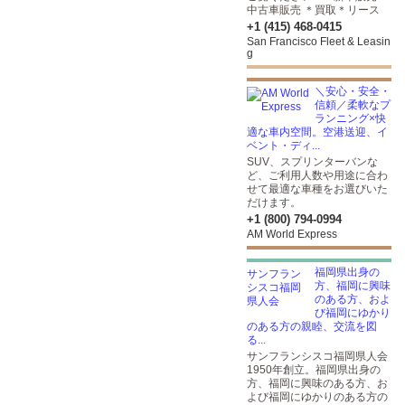
中古車販売 ＊買取＊リース
+1 (415) 468-0415
San Francisco Fleet & Leasin
g
＼安心・安全・
信頼／柔軟なプ
ランニング×快
適な車内空間。空港送迎、イ
ベント・ディ...
SUV、スプリンターバンな
ど、ご利用人数や用途に合わ
せて最適な車種をお選びいた
だけます。
+1 (800) 794-0994
AM World Express
福岡県出身の
方、福岡に興味
のある方、およ
び福岡にゆかり
のある方の親睦、交流を図
る...
サンフランシスコ福岡県人会
1950年創立。福岡県出身の
方、福岡に興味のある方、お
よび福岡にゆかりのある方の