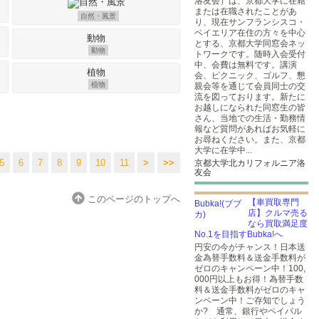
洛友会）は、京都大学に在籍
または在職されたことがあ
自然・風景
り、現在サンフランシスコ・
ベイエリア在住の方々を中心
とする、京都大学同窓会ネッ
動物
トワークです。随時入会受付
中、会費は無料です。講演
会、ピクニック、ゴルフ、懇
植物
親会等を通じて会員同士の交
流を図っております。新たに
お越しになられた同窓生の皆
さん、当地での生活・勤務情
報など質問があればお気軽に
お尋ねください。また、京都
大学に在学中...
5
6
7
8
9
10
11
>
>>
京都大学北カリフォルニア洛
友会
このページのトップへ
【車買取専門
店】クルマ売る
なら買取満足度
No.1を目指すBubka!へ
円安の今がチャンス！日本送
金為替手数料＆送金手数料が
ゼロのキャンペーン中！100,
000円以上もお得！為替手数
料＆送金手数料がゼロのキャ
ンペーン中！ご存知でしょう
か? 通常、銀行やペイパル