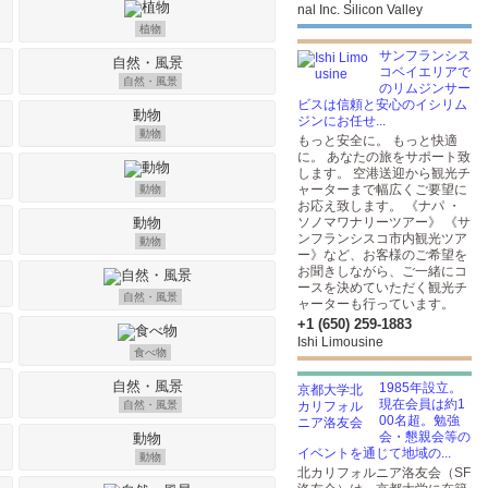
nal Inc. Silicon Valley
植物
サンフランシス
コベイエリアで
自然・風景
のリムジンサー
ビスは信頼と安心のイシリム
ジンにお任せ...
動物
もっと安全に。 もっと快適
に。 あなたの旅をサポート致
します。 空港送迎から観光チ
ャーターまで幅広くご要望に
動物
お応え致します。 《ナパ ・
ソノマワナリーツアー》 《サ
ンフランシスコ市内観光ツア
動物
ー》など、お客様のご希望を
お聞きしながら、ご一緒にコ
ースを決めていただく観光チ
自然・風景
ャーターも行っています。
+1 (650) 259-1883
Ishi Limousine
食べ物
1985年設立。
現在会員は約1
自然・風景
00名超。勉強
会・懇親会等の
イベントを通じて地域の...
動物
北カリフォルニア洛友会（SF