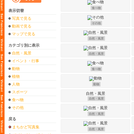
食べ物
表示切替
写真で見る
その他
動画で見る
マップで見る
自然・風景
カテゴリ別に表示
自然・風景
自然・風景
イベント・行事
動物
食べ物
植物
人物
動物
スポーツ
自然・風景
食べ物
その他
自然・風景
戻る
まちかど写真集
自然・風景