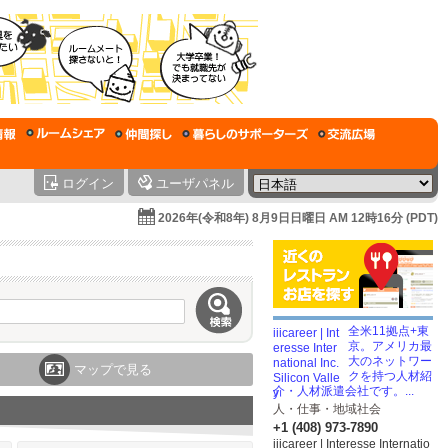
ログイン
ユーザパネル
2026年(令和8年) 8月9日日曜日 AM 12時16分 (PDT)
全米11拠点+東
京。アメリカ最
大のネットワー
マップで見る
クを持つ人材紹
介・人材派遣会社です。...
人・仕事・地域社会
+1 (408) 973-7890
iiicareer | Interesse Internatio