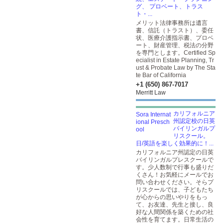
グ、 プロベート、トラス
ト・...
メリット法律事務所は遺言
書、信託（トラスト）、委任
状、医療介護指示書、プロベ
ート、財産管理、税法の分野
を専門とします。Certified Sp
ecialist in Estate Planning, Tr
ust & Probate Law by The Sta
te Bar of California
+1 (650) 867-7017
Merritt Law
カリフォルニア
州認定校の日英
バイリンガルプ
リスクール。
日/英語を楽しく効果的に！...
カリフォルニア州認定の日英
バイリンガルプレスクールで
す。少人数制で行事も盛りだ
くさん！お気軽にメールでお
問い合わせください。そらプ
リスクールでは、子どもたち
が心からの思いやりをもっ
て、お友達、先生と接し、良
好な人間関係を築くための社
会性を育てます。日常生活の