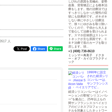
しびれの原因を見極め、姿勢
改善、背骨矯正による根本治
療をします。他の治療法では
すっきりしなかった慢性の症
状にも効果的です。ボキボキ
しない体にやさしい治療法
で、徐々にゆがみを取り除い
ていくので、子供から大人ま
で安心して治療を受けられま
す。スマホ症候群はストレー
トネックが主な原因です。Ｃ
2617 人
ＢＰ治療で首のカーブを取り
戻します。頭...
Share
+1 (408) 738-8610
ミッシマー寿美子 ドクタ
ー・オブ・カイロプラクティ
ック
1990年に設立
された経済シリ
コンバレーは、
サンフランシス
コ ・ ベイエリアでビ...
経済シリコンバレーはイノベ
ーションの聖地“シリコンバレ
ー”を拠点に、25年以上もの
間サンフランシスコベイエリ
アのビジネスプロフェッショ
ナルを対象としたネットワー