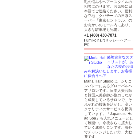
毛の悩みやヘアースタイルの
相談にのります。お気軽に日
本語でご連絡ください。便利
な立地、クパチーノの日系ス
ーパー「東京セントラル」の
お向かいのモール内にあり、
大きな駐車場も完備。
+1 (408) 430-7871
Fumiko hair(サッシーヘアー
内）
経験豊富なスタ
イリストが、あ
なたの髪のお悩
みを解決いたします。お客様
に似合うヘア...
Maria Hair Studioは、シリコ
ンバレーにあるグローバルヘ
アサロンです。日本人美容師
と韓国人美容師が協力しなが
ら成長しているサロンで、そ
れぞれの技術を活かし、高い
クオリティのサービスを提供
しています。「Japanese He
ad Spa」も人気メニューとし
て展開中。今後さらに拡大し
ていく成長サロンです。海外
でチャレンジしたい方、大歓
迎です。