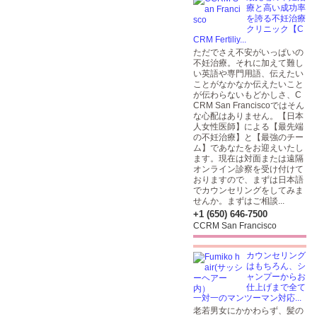
療と高い成功率
を誇る不妊治療
クリニック【C
CRM Fertiliy...
ただでさえ不安がいっぱいの
不妊治療。それに加えて難し
い英語や専門用語、伝えたい
ことがなかなか伝えたいこと
が伝わらないもどかしさ、C
CRM San Franciscoではそん
な心配はありません。【日本
人女性医師】による【最先端
の不妊治療】と【最強のチー
ム】であなたをお迎えいたし
ます。現在は対面または遠隔
オンライン診察を受け付けて
おりますので、まずは日本語
でカウンセリングをしてみま
せんか。まずはご相談...
+1 (650) 646-7500
CCRM San Francisco
カウンセリング
はもちろん、シ
ャンプーからお
仕上げまで全て
一対一のマンツーマン対応...
老若男女にかかわらず、髪の