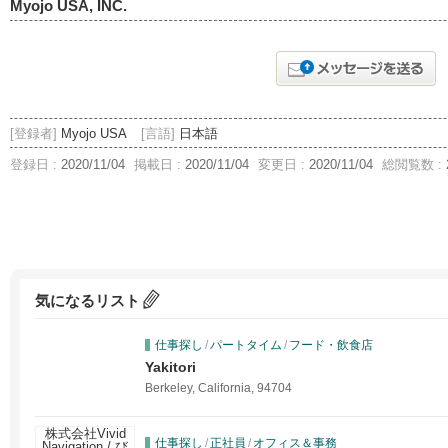
Myojo USA, INC.
[登録者]
Myojo USA
[言語]
日本語
登録日 :
2020/11/04
掲載日 :
2020/11/04
変更日 :
2020/11/04
総閲覧数 :
気になるリスト
仕事探し
/
パートタイム
/
フード・飲食店
Yakitori
Berkeley, California, 94704
仕事探し
/
正社員
/
オフィス＆事務