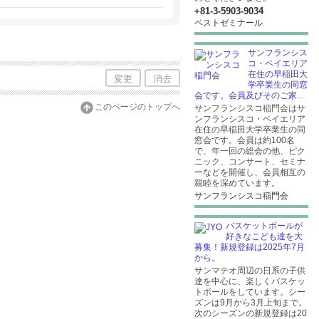
+81-3-5903​-9034
ベストゼミナール
サンフランシス
コ・ベイエリア
在住の早稲田大
変更
消去
学卒業生の同窓
会です。会員及びそのご家...
このページのトップへ
サンフランシスコ稲門会はサ
ンフランシスコ・ベイエリア
在住の早稲田大学卒業生の同
窓会です。会員は約100名
で、年一回の総会の他、ピク
ニック、コンサート、セミナ
ーなどを開催し、会員相互の
親睦を深めています。
サンフランシスコ稲門会
バスケットボールが
好きなこども達を大
募集！新規登録は2025年7月
から。
サンマテオ周辺の日系の子供
達を中心に、楽しくバスケッ
トボールをしています。シー
ズンは9月から3月上旬まで。
次のシーズンの新規登録は20