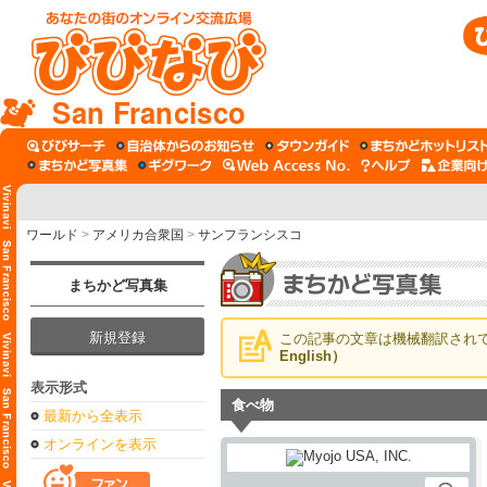
San Francisco
ワールド
>
アメリカ合衆国
>
サンフランシスコ
まちかど写真集
新規登録
この記事の文章は機械翻訳され
English）
表示形式
食べ物
最新から全表示
オンラインを表示