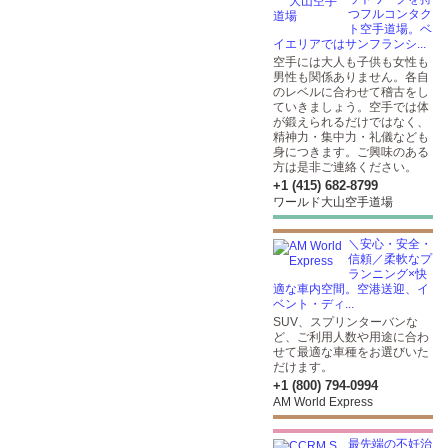
つフルコンタク
ト空手道場。ベ
イエリアではサンフランシ...
空手には大人も子供も女性も
男性も関係ありません。各自
のレベルに合わせて稽古をし
ていきましょう。空手では体
が鍛えられるだけではなく、
精神力・集中力・礼儀なども
身につきます。ご興味のある
方は是非ご連絡ください。
+1 (415) 682-8799
ワールド大山空手道場
＼安心・安全・
信頼／柔軟なプ
ランニング×快
適な車内空間。空港送迎、イ
ベント・ディ...
SUV、スプリンターバンな
ど、ご利用人数や用途に合わ
せて最適な車種をお選びいた
だけます。
+1 (800) 794-0994
AM World Express
最先端の不妊治