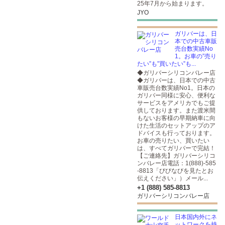
25年7月から始まります。
JYO
ガリバーは、日
本での中古車販
売台数実績No
1。お車の”売り
たい”も”買いたい”も...
◆ガリバーシリコンバレー店
◆ガリバーは、日本での中古
車販売台数実績No1。日本の
ガリバー同様に安心、便利な
サービスをアメリカでもご提
供しております。また渡米間
もないお客様の早期納車に向
けた生活のセットアップのア
ドバイスも行っております。
お車の売りたい、買いたい
は、すべてガリバーで完結！
【ご連絡先】ガリバーシリコ
ンバレー店電話：1(888)-585
-8813「びびなびを見たとお
伝えください」）メール...
+1 (888) 585-8813
ガリバーシリコンバレー店
日本国内外にネ
ットワークを持