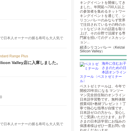
キングイベントを開催してき
ました。年間延べ700人以上
の参加者を集めるネットワー
キングイベントを通じて、シ
リコンバレーのみならず世界
で注目されているその時のホ
ットなビジネスの話題を取り
上げ、その分野で活躍する専
門家を招いてのディスカッシ
豊富で日本人オーナーの握る寿司も大人気で
ョン...
経済シリコンバレー（Keizai
Silicon Valley）
ndard Range Plus
usがSilicon Valley店に入庫しました。
海外に住むお子
さまのための日
本語オンライン
スクール〈ベストゼミナー
ル〉
ベストゼミナールは、今年で
開校20年目になる マンツー
マン完全担任制のオンライン
70
日本語学習塾です。無料体験
授業4回+教材プレゼント！丁
寧で熱心な指導が自慢です。
日本語ゼロの方から、安心し
てご受講いただけます。お子
さまの日本語学習にお悩みの
豊富で日本人オーナーの握る寿司も大人気で
保護者様はぜひ一度お問い合
わせくださいませ。