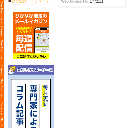
びびなびトップページ
Web Access No.
1772111