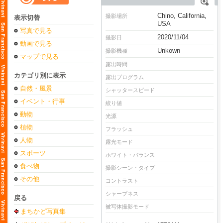
Chino, California,
撮影場所
表示切替
USA
写真で見る
2020/11/04
撮影日
動画で見る
Unkown
撮影機種
マップで見る
露出時間
カテゴリ別に表示
露出プログラム
自然・風景
シャッタースピード
イベント・行事
絞り値
動物
光源
植物
フラッシュ
人物
露光モード
スポーツ
ホワイト・バランス
食べ物
撮影シーン・タイプ
その他
コントラスト
シャープネス
戻る
被写体撮影モード
まちかど写真集