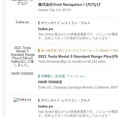
株式会社Vivid Navigation / びびなび
Harbor City, CA, 90710
タウンガイド
/
レストラン・グルメ
Izaka-ya
San Joseの昔ながらの本格居酒屋です。メニューが
す。日本人スタッフが笑顔でお待ちしております！
乗り物売買
/
売ります
/
テスラモーターズ
/
Model 3 Sta
2021 Tesla Model 3 Standard Range Pl
Tesla Drivetrain保証 41 months or 58,144 miles
仕事探し
/
正社員
/
ファッション
HAIR VIANGE
Suite 101, Saratoga (Saratoga Woods), California, 950
タウンガイド
/
レストラン・グルメ
Izaka-ya
San Joseの昔ながらの本格居酒屋です。メニューが
す。日本人スタッフが笑顔でお待ちしております！