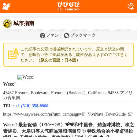
San Francisco
城市指南
ファン
ブックマーク
この記事の文章は機械翻訳されています。原文と訳文の間
で、意味合い等に差異がある可能性がありますのでご注意く
ださい。
（原文の言語：日本語）
Weee!
47467 Fremont Boulevard, Fremont (Baylands), California, 94538 アメリ
カ合衆国
TEL :
+1 (510) 358-8960
https://www.sayweee.com/ja?utm_campaign=JP_ViviNavi_TownGuide_SF
Weee！最新促销〈1/30〜2/5〉💝💝和牛里脊、鲭鱼味淋烧、味之
素烧卖、大扇贝等人气商品琳琅满目🛒 ✨ 特殊场合的小餐桌轻松