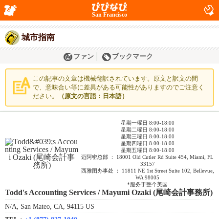
San Francisco
城市指南
ファン
ブックマーク
この記事の文章は機械翻訳されています。原文と訳文の間
で、意味合い等に差異がある可能性がありますのでご注意く
ださい。
（原文の言語：日本語）
星期一曜日 8:00-18:00
星期二曜日 8:00-18:00
星期三曜日 8:00-18:00
星期四曜日 8:00-18:00
星期五曜日 8:00-18:00
迈阿密总部 ： 18001 Old Cutler Rd Suite 454, Miami, FL
33157
西雅图办事处 ： 11811 NE 1st Street Suite 102, Bellevue,
WA 98005
*服务于整个美国
Todd's Accounting Services / Mayumi Ozaki (尾崎会計事務所)
N/A, San Mateo, CA, 94115 US