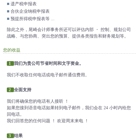
■
遗产税申报表
■
合伙企业纳税申报表
■
预提所得税申报表等 ...
除此之外，尾崎会计师事务所还可以评估内部 ・ 控制、规划公司
战略、与您协商、突出您的预算、提供各类报告和财务规划等。
您的收益
1
我们为贵公司节省时间和文字资金。
我们不收取任何电话或电子邮件通信费用。
2
全面支持
我们将确保您的电话有人接听 ！
如果您接到语音电话如果转到电子邮件，我们会在 24 小时内给您
回电话。
我们回答您的任何问题 ！ 欢迎周末来电 ！
3
结果