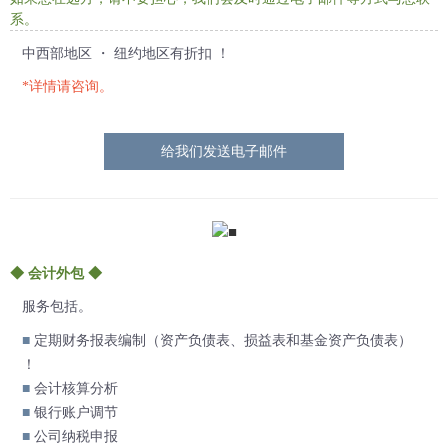
系。
中西部地区 ・ 纽约地区有折扣 ！
*详情请咨询。
给我们发送电子邮件
◆ 会计外包 ◆
服务包括。
■
定期财务报表编制（资产负债表、损益表和基金资产负债表）
！
■
会计核算分析
■
银行账户调节
■
公司纳税申报