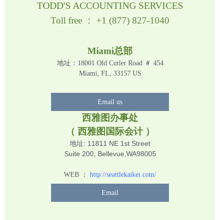
TODD'S ACCOUNTING SERVICES
Toll free ： +1 (877) 827-1040
Miami总部
地址：18001 Old Cutler Road ＃ 454
Miami, FL, 33157 US
Email us
西雅图办事处
（ 西雅图国际会计 ）
地址: 11811 NE 1st Street
Suite 200, Bellevue,WA98005
WEB ：
http://seattlekaikei.com/
Email