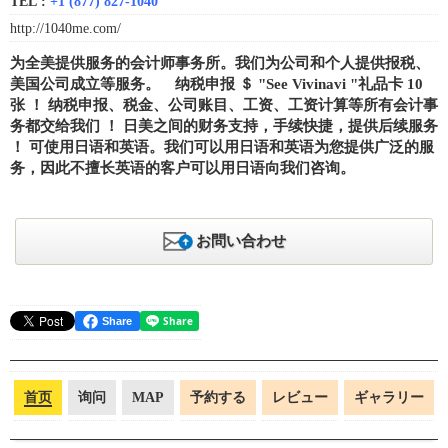
TEL :
+1 (877) 827-1040
http://1040me.com/
为全美提供服务的会计师事务所。我们为公司和个人提供报税、
美国公司成立等服务。 纳税申报 ＄ "See Vivinavi "礼品卡 10
张 ！ 纳税申报、税金、公司账目、工资、工资计算等所有会计事
务都交给我们 ！ 日美之间的财务支持，手续快捷，提供后续服务
！ 可使用日语和英语。我们可以用日语和英语为您提供广泛的服
务，因此不擅长英语的客户可以用日语向我们咨询。
お問い合わせ
Share
首页
询问
MAP
予約する
レビュー
ギャラリー