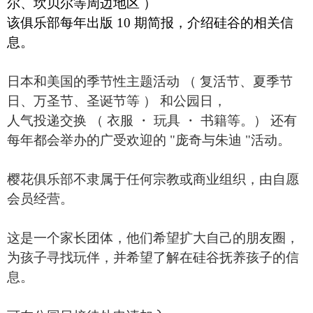
尔、坎贝尔等周边地区 ）
该俱乐部每年出版 10 期简报，介绍硅谷的相关信
息。
日本和美国的季节性主题活动 （ 复活节、夏季节
日、万圣节、圣诞节等 ） 和公园日，
人气投递交换 （ 衣服 ・ 玩具 ・ 书籍等。） 还有
每年都会举办的广受欢迎的 "庞奇与朱迪 "活动。
樱花俱乐部不隶属于任何宗教或商业组织，由自愿
会员经营。
这是一个家长团体，他们希望扩大自己的朋友圈，
为孩子寻找玩伴，并希望了解在硅谷抚养孩子的信
息。