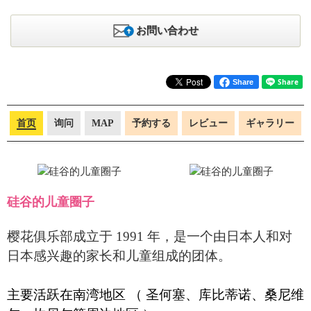
お問い合わせ
Share
首页
询问
MAP
予約する
レビュー
ギャラリー
硅谷的儿童圈子
樱花俱乐部成立于 1991 年，是一个由日本人和对
日本感兴趣的家长和儿童组成的团体。
主要活跃在南湾地区 （ 圣何塞、库比蒂诺、桑尼维