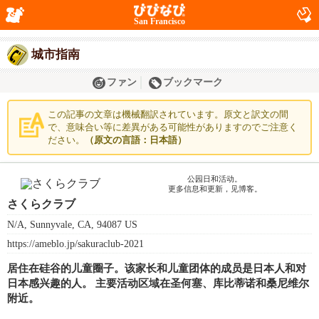
San Francisco
城市指南
ファン
ブックマーク
この記事の文章は機械翻訳されています。原文と訳文の間
で、意味合い等に差異がある可能性がありますのでご注意く
ださい。
（原文の言語：日本語）
公园日和活动。
更多信息和更新，见博客。
さくらクラブ
N/A, Sunnyvale, CA, 94087 US
https://ameblo.jp/sakuraclub-2021
居住在硅谷的儿童圈子。该家长和儿童团体的成员是日本人和对
日本感兴趣的人。 主要活动区域在圣何塞、库比蒂诺和桑尼维尔
附近。