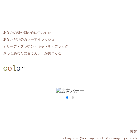
あなたの肌や目の色に合わせた
あなただけの
カラーアイラッシュ
オリーブ・ブラウン・キャメル・ブラック
きっとあなたに合うカラーが見つかる
c
o
l
o
r
博客
instagram @viangenail @viangeeyelash