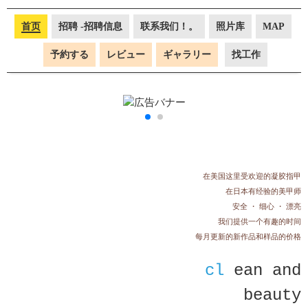
首页
招聘 -招聘信息
联系我们！。
照片库
MAP
予約する
レビュー
ギャラリー
找工作
在美国这里受欢迎的凝胶指甲
在日本有经验的美甲师
安全 ・ 细心 ・ 漂亮
我们提供一个有趣的时间
每月更新的新作品和样品的价格
cl
ean and
beauty