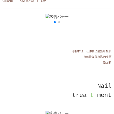
仅限周日 ： 包含艺术品 ＄ 130
手部护理，让你自己的指甲生长
自然恢复你自己的美丽
坚固和
Nail
trea
t
ment