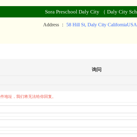
Sora Preschool Daly City （ Daly City Sch
Address ：
58 Hill St, Daly City CaliforniaUS
询问
邮件地址，我们将无法给你回复。