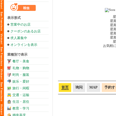
星
表示形式
星期
営業中のお店
星期
星期
クーポンのあるお店
星期
星期
求人募集中
星
オンラインを表示
お気軽
業種別で表示
餐厅・美食
礼物・购物
时尚・服装
娱乐・爱好
首页
询问
MAP
予約す
旅行・闲暇
交通・运输
生活・居住
教育・学习
婚丧喜庆