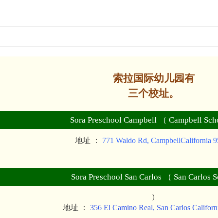
索拉国际幼儿园有
三个校址。
Sora Preschool Campbell （ Campbell Sch
地址 ：
771 Waldo Rd, CampbellCalifornia 
Sora Preschool San Carlos （ San Carlos S
)
地址 ：
356 El Camino Real, San Carlos Califor