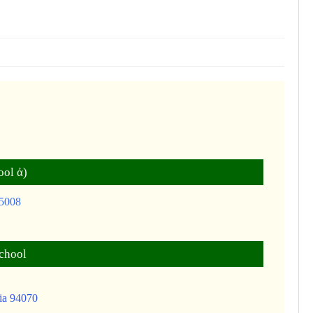
ool ἀ)
95008
chool
nia 94070