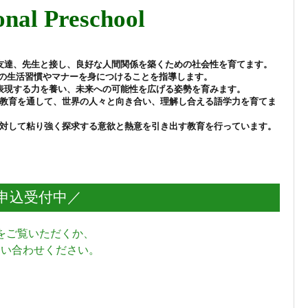
onal Preschool
友達、先生と接し、良好な人間関係を築くための社会性を育てます。
の生活習慣やマナーを身につけることを指導します。
表現する力を養い、未来への可能性を広げる姿勢を育みます。
教育を通して、世界の人々と向き合い、理解し合える語学力を育てま
。
対して粘り強く探求する意欲と熱意を引き出す教育を行っています。
申込受付中／
をご覧いただくか、
問い合わせください。