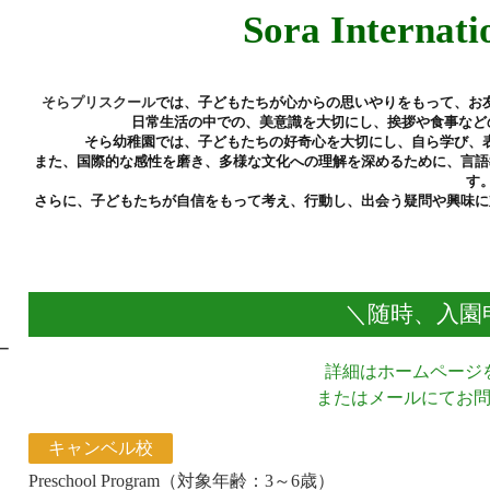
Sora Internati
では、子どもたちが心からの思いやりをもって、お
そらプリスクール
日常生活の中での、美意識を大切にし、挨拶や食事など
そら幼稚園では、子どもたちの好奇心を大切にし、自ら学び、
また、国際的な感性を磨き、多様な文化への理解を深めるために、言語
す
さらに、子どもたちが自信をもって考え、行動し、出会う疑問や興味に
＼随時、入園
詳細はホームページ
またはメールにてお
キャンベル校
Preschool Program（対象年齢：3～6歳）