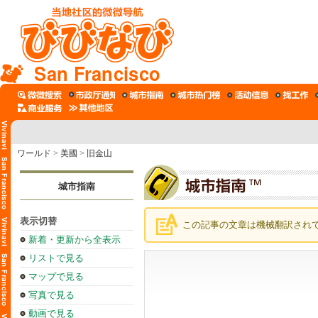
San Francisco
ワールド
>
美國
>
旧金山
城市指南
表示切替
この記事の文章は機械翻訳され
新着・更新から全表示
リストで見る
マップで見る
写真で見る
動画で見る