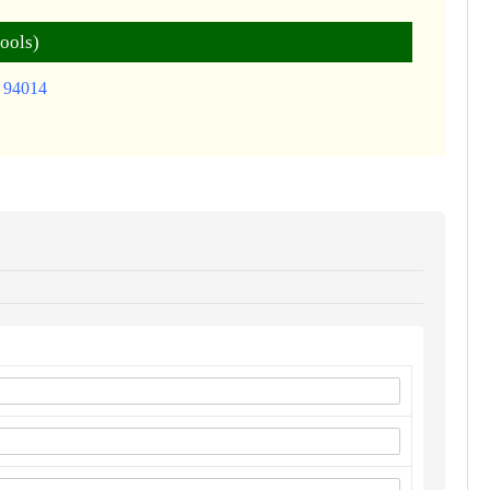
ools)
A 94014