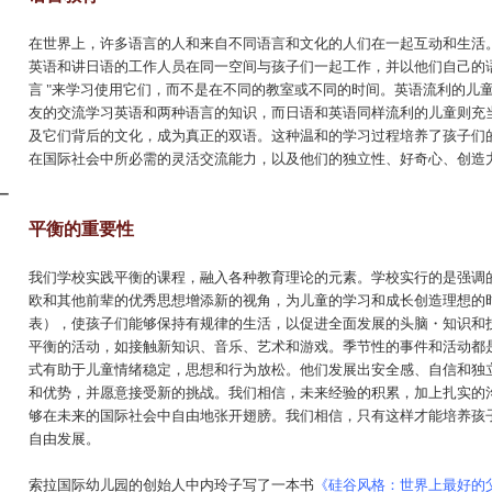
在世界上，许多语言的人和来自不同语言和文化的人们在一起互动和生活
英语和讲日语的工作人员在同一空间与孩子们一起工作，并以他们自己的语
言 "来学习使用它们，而不是在不同的教室或不同的时间。英语流利的儿
友的交流学习英语和两种语言的知识，而日语和英语同样流利的儿童则充
及它们背后的文化，成为真正的双语。这种温和的学习过程培养了孩子们的
在国际社会中所必需的灵活交流能力，以及他们的独立性、好奇心、创造
平衡的重要性
我们学校实践平衡的课程，融入各种教育理论的元素。学校实行的是强调
欧和其他前辈的优秀思想增添新的视角，为儿童的学习和成长创造理想的
表），使孩子们能够保持有规律的生活，以促进全面发展的头脑・知识和
平衡的活动，如接触新知识、音乐、艺术和游戏。季节性的事件和活动都
式有助于儿童情绪稳定，思想和行为放松。他们发展出安全感、自信和独
和优势，并愿意接受新的挑战。我们相信，未来经验的积累，加上扎实的沟通
够在未来的国际社会中自由地张开翅膀。我们相信，只有这样才能培养孩子们
自由发展。
索拉国际幼儿园的创始人中内玲子写了一本书
《硅谷风格：世界上最好的