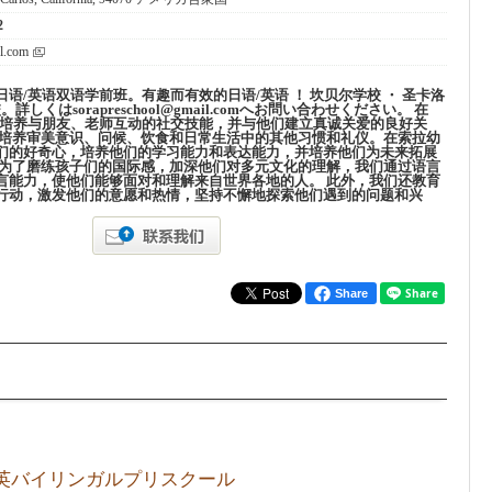
2
l.com
语/英语双语学前班。有趣而有效的日语/英语 ！ 坎贝尔学校 ・ 圣卡洛
詳しくはsorapreschool@gmail.comへお問い合わせください。 在
子们培养与朋友、老师互动的社交技能，并与他们建立真诚关爱的良好关
们培养审美意识、问候、饮食和日常生活中的其他习惯和礼仪。在索拉幼
们的好奇心，培养他们的学习能力和表达能力，并培养他们为未来拓展
，为了磨练孩子们的国际感，加深他们对多元文化的理解，我们通过语言
言能力，使他们能够面对和理解来自世界各地的人。 此外，我们还教育
行动，激发他们的意愿和热情，坚持不懈地探索他们遇到的问题和兴
Share
英バイリンガルプリスクール