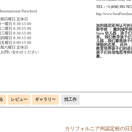
TEL :
+1 (650) 593-767
http://www.SoraPreschoo
期日曜日 定休日
一曜日 8:30-15:00
加利福尼亚州认可的日
二曜日 8:30-15:00
斯学校 ・ 戴利城学校。
Sora 幼儿园，孩
三曜日 8:30-15:00
系。 我们教导孩子
四曜日 8:30-15:00
儿园，我们重视孩子
五曜日 8:00-15:00
潜能的态度。 此外
期六曜日 定休日
教育培养孩子们的语
にお問い合わせください
孩子们自信地思考和
趣。
る
レビュー
ギャラリー
找工作
カリフォルニア州認定校の日