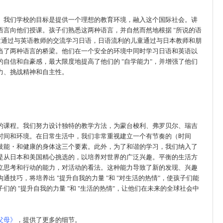
。我们学校的目标是提供一个理想的教育环境，融入这个国际社会。讲
言向他们授课。孩子们熟悉这两种语言，并自然而然地根据 "所说的语
童通过与英语教师的交流学习日语，日语流利的儿童通过与日本教师和朋
当了两种语言的桥梁。他们在一个安全的环境中同时学习日语和英语以
自信和自豪感，最大限度地提高了他们的 "自学能力"，并增强了他们
力、挑战精神和自主性。
的课程。我们努力设计独特的教学方法，为蒙台梭利、弗罗贝尔、瑞吉
时间和环境。在日常生活中，我们非常重视建立一个有节奏的（时间
技能・和健康的身体这三个要素。此外，为了和谐的学习，我们纳入了
是从日本和美国精心挑选的，以培养对世界的广泛兴趣。平衡的生活方
立思考和行动的能力，对活动的看法。这种能力导致了新的发现、兴趣
技巧，将培养出 "提升自我的力量 "和 "对生活的热情"，使孩子们能
的 "提升自我的力量 "和 "生活的热情"，让他们在未来的全球社会中
父母》
，提供了更多的细节。