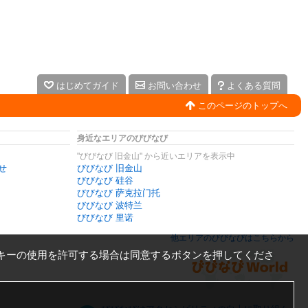
はじめてガイド
お問い合わせ
よくある質問
このページのトップへ
身近なエリアのびびなび
"びびなび 旧金山" から近いエリアを表示中
せ
びびなび 旧金山
びびなび 硅谷
びびなび 萨克拉门托
びびなび 波特兰
びびなび 里诺
他エリアのびびなびはこちらから
キーの使用を許可する場合は同意するボタンを押してくださ