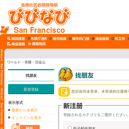
San Francisco
ワールド
>
美國
>
旧金山
找朋友
新規登録
您目前尚未登录。未登录的注册将
表示形式
最新から全表示
登録されるカテゴリをご選択ください
オンラインを表示
电子邮件朋友