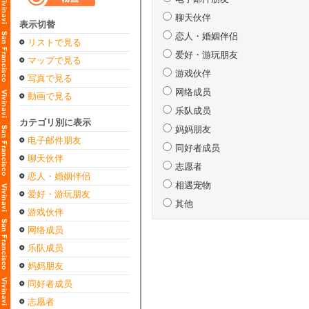
聊天伙伴
表示切替
恋人・婚姻伴侣
リストで見る
爱好・游玩朋友
マップで見る
游戏伙伴
写真で見る
网络成员
動画で見る
乐队成员
カテゴリ別に表示
妈妈朋友
电子邮件朋友
同好者成员
聊天伙伴
志愿者
恋人・婚姻伴侣
相遇宠物
爱好・游玩朋友
其他
游戏伙伴
网络成员
乐队成员
妈妈朋友
同好者成员
志愿者