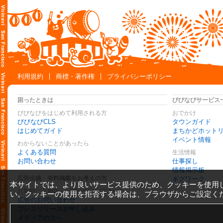
利用規約
商標・著作権
プライバシーポリシー
困ったときは
びびなびサービス
びびなびをはじめて利用される方
おでかけ
びびなびCLS
タウンガイド
はじめてガイド
まちかどホット
イベント情報
わからないことがあったら
よくある質問
生活情報
お問い合わせ
仕事探し
情報掲示板
広告出稿・有料掲載をお考えの方
ギグワーク
本サイトでは、より良いサービス提供のため、クッキーを使用
お気軽にご相談・お問い合わせ下さい
い。クッキーの使用を拒否する場合は、ブラウザからご設定く
広告のお問い合わせ
プレスリリースお申し込み
メディアの方へ