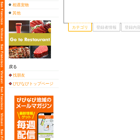
相遇宠物
其他
カテゴリ
登録者情報
登録内
戻る
找朋友
びびなびトップページ