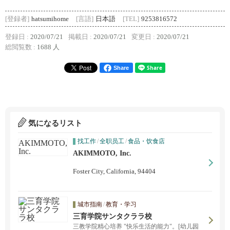
[登録者]
hatsumihome
[言語]
日本語
[TEL]
9253816572
登録日 :
2020/07/21
掲載日 :
2020/07/21
変更日 :
2020/07/21
総閲覧数 :
1688 人
Share
気になるリスト
找工作
/
全职员工
/
食品・饮食店
AKIMMOTO, Inc.
Foster City, California, 94404
城市指南
/
教育・学习
三育学院サンタクララ校
三教学院精心培养 "快乐生活的能力"。[幼儿园