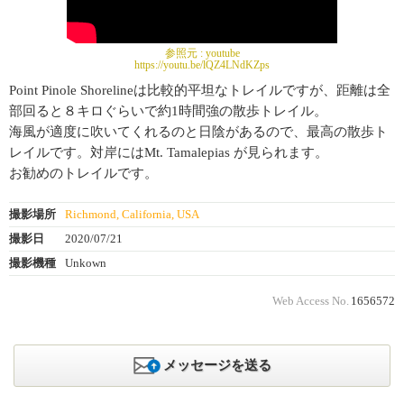
参照元 :
youtube
https://youtu.be/lQZ4LNdKZps
Point Pinole Shorelineは比較的平坦なトレイルですが、距離は全
部回ると８キロぐらいで約1時間強の散歩トレイル。
海風が適度に吹いてくれるのと日陰があるので、最高の散歩ト
レイルです。対岸にはMt. Tamalepias が見られます。
お勧めのトレイルです。
撮影場所
Richmond, California, USA
撮影日
2020/07/21
撮影機種
Unkown
Web Access No.
1656572
メッセージを送る