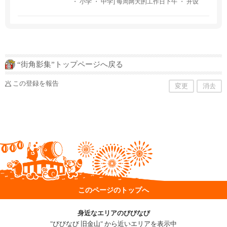
・ 小学 ・ 中学] 每周两天的工作日下午 ・ 开设
面对面的托儿 ・ 班。请随时通过电子邮件与我们
联系。转学全年开放。
“街角影集”トップページへ戻る
この登録を報告
変更
消去
このページのトップへ
身近なエリアのびびなび
"びびなび 旧金山" から近いエリアを表示中