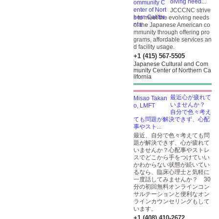
olving need...
JCCCNC strive
s to meet the evolving needs
of the Japanese American co
mmunity through offering pro
grams, affordable services an
d facility usage.
+1 (415) 567-5505
Japanese Cultural and Com
munity Center of Northern Ca
lifornia
最近心が疲れて
いませんか？
自分で色々考え
ても問題が解決できず、心配
事やスト...
最近、自分で色々考えても問
題が解決できず、心が疲れて
いませんか？心配事やストレ
スでどこから手をつけていい
かわからない状態が続いてい
るなら、臨床心理士と気軽に
一度話してみませんか？ 30
分の初回無料オンラインコン
サルテーションと便利なオン
ラインカウンセリングもして
います。
+1 (408) 410-2672