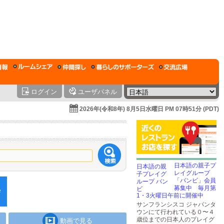
ログイン
ユーザパネル
2026年(令和8年) 8月5日水曜日 PM 07時51分 (PDT)
日本語の親子プ
レイグループ
「バンビ」会員
募集中 毎月第
1・3火曜日午前に開催中
サンフランシスコ ジャパンタ
ウンにて行われている０〜４
歳位までの日本人のプレイグ
動画で見る