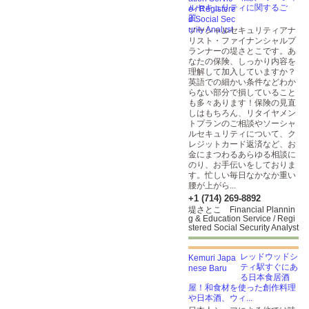
ルセキュリティに関するご
質...
ソーシャルセキュリティアナ
リスト・ファイナンシャルプ
ランナーの堤さとこです。あ
なたの保険、しっかり内容を
理解して加入していますか？
英語での細かい条件などわか
らない部分で損していること
も多々あります！保険の見直
しはもちろん、リタイヤメン
トプランのご相談やソーシャ
ルセキュリティについて、ク
レジットカード返済など、お
金にまつわるあらゆる相談に
のり、お手伝いをしておりま
す。忙しい毎日なかなか重い
腰が上がら...
+1 (714) 269-8892
堤さとこ Financial Plannin
g & Education Service / Regi
stered Social Security Analyst
レッドウッドシ
ティ駅すぐにあ
る日本食居酒
屋！和食材を使った創作料理
や日本酒、ウィ...