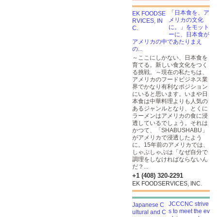
「日本食を、ア
メリカの文化
に。」をモット
ーに、日本食が
アメリカの中であたりまえ
の...
～ここにしかない、日本食を
育てる。新しい食文化をつく
る挑戦。～現在の私たちは、
アメリカのフードビジネス業
界でかなり有利なポジション
にいると思います。いまや日
本食は中華料理よりも人気の
あるジャンルとなり、とくに
ラーメンはアメリカの食に浸
透しているでしょう。それは
かつて、「SHABUSHABU」
がアメリカで浸透したよう
に。15年前のアメリカでは、
しゃぶしゃぶは「なぜ自分で
調理をしなければならないん
だ？...
+1 (408) 320-2291
EK FOODSERVICES, INC.
JCCCNC strive
s to meet the ev