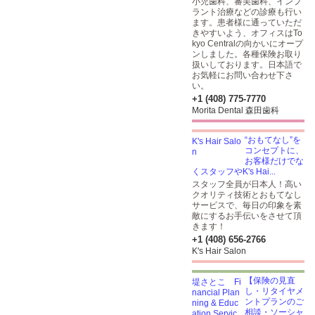
小児歯科、審美歯科、インプ
ラント治療などの診療も行い
ます。患者様に通っていただ
きやすいよう、オフィスはTo
kyo Centralの向かいにオープ
ンしました。各種保険お取り
扱いしております。日本語で
お気軽にお問い合わせ下さ
い。
+1 (408) 775-7770
Morita Dental 森田歯科
“おもてなし”を
コンセプトに、
お客様だけでな
くスタッフやK's Hai...
スタッフ全員が日本人！高い
クオリティ技術とおもてなし
サービスで、毎日の印象を素
敵にするお手伝いをさせて頂
きます！
+1 (408) 656-2766
K's Hair Salon
【保険の見直
し・リタイヤメ
ントプランのご
相談・ソーシャ