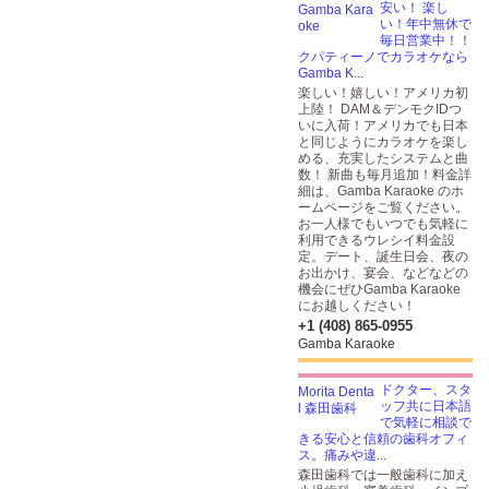
安い！ 楽し
い！年中無休で
毎日営業中！！
クパティーノでカラオケなら
Gamba K...
楽しい！嬉しい！アメリカ初
上陸！ DAM＆デンモクIDつ
いに入荷！アメリカでも日本
と同じようにカラオケを楽し
める、充実したシステムと曲
数！ 新曲も毎月追加！料金詳
細は、Gamba Karaoke のホ
ームページをご覧ください。
お一人様でもいつでも気軽に
利用できるウレシイ料金設
定。デート、誕生日会、夜の
お出かけ、宴会、などなどの
機会にぜひGamba Karaoke
にお越しください！
+1 (408) 865-0955
Gamba Karaoke
ドクター、スタ
ッフ共に日本語
で気軽に相談で
きる安心と信頼の歯科オフィ
ス。痛みや違...
森田歯科では一般歯科に加え