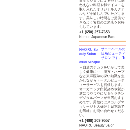
日本人シェフによる他では味
わえない料理や和テイストを
取り入れたオリジナルカクテ
ルなどを愉しんでいただけま
す。美味しい時間をご提供で
きるよう皆様のご来店をお待
ちしています。
+1 (650) 257-7653
Kemuri Japanese Baru
サニーベールの
日系ビューティ
サロンです。"N
atual All&quo...
～自然のチカラをいかして美
しく健康に～ 漢方・ハーブ
など東洋医学の深い知識を生
かしながらトータルビューテ
ィーサービスを提供します。
オーガニック白髪染めや髪が
逆につやつやになるケラチン
デジタルパーマが当店おすす
めです。男性にはスカルプマ
ッサージも大好評！日本語で
お気軽にお問い合わせくださ
い。
+1 (408) 309-9557
NAO'RU Beauty Salon