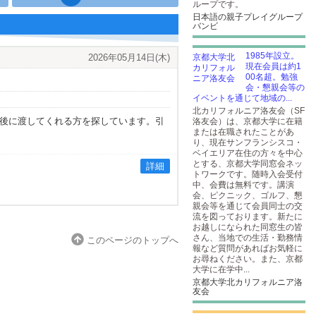
ループです。
日本語の親子プレイグループ
バンビ
1985年設立。
2026年05月14日(木)
現在会員は約1
00名超。勉強
会・懇親会等の
イベントを通じて地域の...
北カリフォルニア洛友会（SF
して、翌日の午後に渡してくれる方を探しています。引
洛友会）は、京都大学に在籍
または在職されたことがあ
。
り、現在サンフランシスコ・
ベイエリア在住の方々を中心
とする、京都大学同窓会ネッ
詳細
トワークです。随時入会受付
中、会費は無料です。講演
会、ピクニック、ゴルフ、懇
親会等を通じて会員同士の交
流を図っております。新たに
お越しになられた同窓生の皆
さん、当地での生活・勤務情
このページのトップへ
報など質問があればお気軽に
お尋ねください。また、京都
大学に在学中...
京都大学北カリフォルニア洛
友会