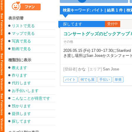
検索キーワード: バイト | 結果 1 件 | 検索
表示切替
探してます
受付中
リストで見る
マップで見る
コンサートグッズのピックアップ / 
写真で見る
その他
動画で見る
2026.05.15 (Fri) 17:00~1
き渡し場所はSan Joseかスタンフォ
種類別に表示
教えます
[登録者]
かな
[エリア]
San Jose
作ります
バイト
何でも屋
手伝い
単発
代行します
お手伝いします
こんなことが得意です
預かります
提供します
探してます