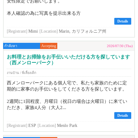
女性限定でお願いします。
本人確認の為に写真を提示出来る方
Details
[Registrant]
Mimi
[Location]
Marin, カリフォルニア州
กำลังหา
Accepting
2026/07/30 (Thu)
お料理とお掃除をお手伝いいただける方を探しています
（西メンローパーク）
งานบ้าน / พี่เลี้ยงเด็ก
西メンローパークにある個人宅で、私たち家族のために定
期的に家事のお手伝いをしてくださる方を探しています。
2週間に1回程度、月曜日（祝日の場合は火曜日）に来てい
ただき、家族4人分（大人2...
Details
[Registrant]
ESP
[Location]
Menlo Park