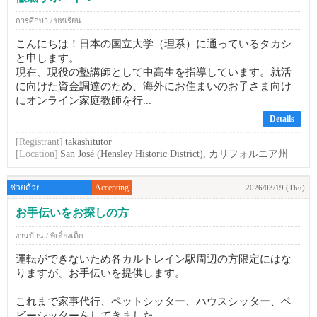
การศึกษา / บทเรียน
こんにちは！日本の国立大学（理系）に通っているタカシ
と申します。
現在、現役の塾講師として中高生を指導しています。就活
に向けた資金調達のため、海外にお住まいのお子さま向け
にオンライン家庭教師を行...
Details
[Registrant]
takashitutor
[Location]
San José (Hensley Historic District), カリフォルニア州
ช่วยด้วย
Accepting
2026/03/19 (Thu)
お手伝いをお探しの方
งานบ้าน / พี่เลี้ยงเด็ก
運転ができないため各カルトレイン駅周辺の方限定にはな
りますが、お手伝いを提供します。
これまで家事代行、ペットシッター、ハウスシッター、ベ
ビーシッターをしてきました。