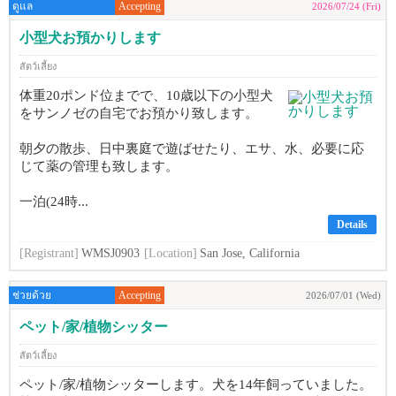
ดูแล
Accepting
2026/07/24 (Fri)
小型犬お預かりします
สัตว์เลี้ยง
体重20ポンド位までで、10歳以下の小型犬
をサンノゼの自宅でお預かり致します。
朝夕の散歩、日中裏庭で遊ばせたり、エサ、水、必要に応
じて薬の管理も致します。
一泊(24時...
Details
[Registrant]
WMSJ0903
[Location]
San Jose, California
ช่วยด้วย
Accepting
2026/07/01 (Wed)
ペット/家/植物シッター
สัตว์เลี้ยง
ペット/家/植物シッターします。犬を14年飼っていました。