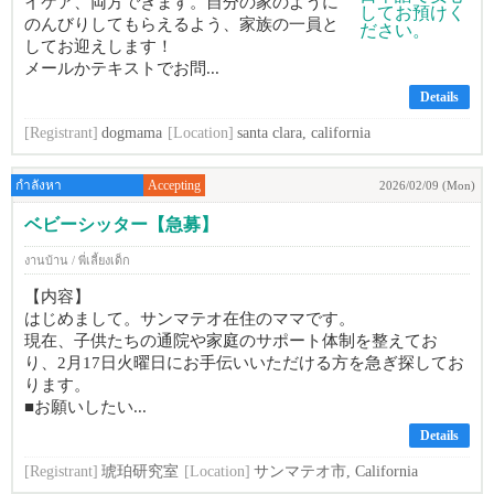
イケア、両方できます。自分の家のように
のんびりしてもらえるよう、家族の一員と
してお迎えします！
メールかテキストでお問...
Details
[Registrant]
dogmama
[Location]
santa clara, california
กำลังหา
Accepting
2026/02/09 (Mon)
ベビーシッター【急募】
งานบ้าน / พี่เลี้ยงเด็ก
【内容】
はじめまして。サンマテオ在住のママです。
現在、子供たちの通院や家庭のサポート体制を整えてお
り、2月17日火曜日にお手伝いいただける方を急ぎ探してお
ります。
■お願いしたい...
Details
[Registrant]
琥珀研究室
[Location]
サンマテオ市, California