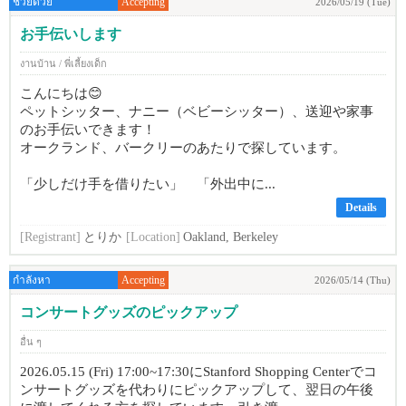
ช่วยด้วย
Accepting
2026/05/19 (Tue)
お手伝いします
งานบ้าน / พี่เลี้ยงเด็ก
こんにちは😊
ペットシッター、ナニー（ベビーシッター）、送迎や家事
のお手伝いできます！
オークランド、バークリーのあたりで探しています。
「少しだけ手を借りたい」 「外出中に...
Details
[Registrant]
とりか
[Location]
Oakland, Berkeley
กำลังหา
Accepting
2026/05/14 (Thu)
コンサートグッズのピックアップ
อื่น ๆ
2026.05.15 (Fri) 17:00~17:30にStanford Shopping Centerでコ
ンサートグッズを代わりにピックアップして、翌日の午後