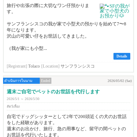
旅行や出張の際に大切なワン仔預かりま
す。
サンフランシスコの我が家で小型犬の預かりを始めて7〜8
年になります。
沢山の可愛い仔をお世話してきました。
（我が家にも小型...
Details
[Registrant]
Tolaco
[Location]
サンフランシスコ
ดำเนินการในนาม
Ended
2026/05/02 (Sat)
週末ご自宅でペットのお世話を代行します
2026/5/1 ～ 2026/5/30
สัตว์เลี้ยง
自宅でドッグシッターとして2年で200頭近くの犬のお世話
をした経験があります。
週末のお出かけ、旅行、急の用事など、留守の間ペットの
お世話を代行いたします。