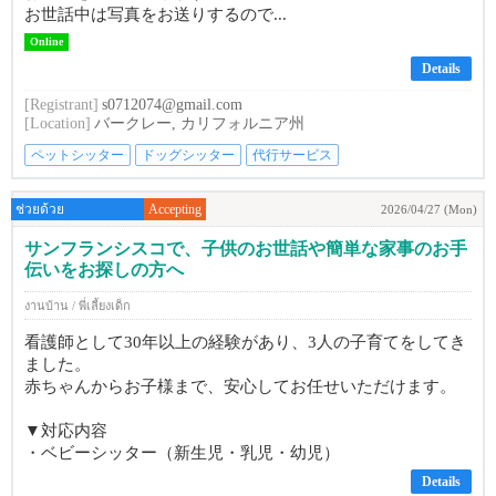
お世話中は写真をお送りするので...
Online
Details
[Registrant]
s0712074@gmail.com
[Location]
バークレー, カリフォルニア州
ペットシッター
ドッグシッター
代行サービス
ช่วยด้วย
Accepting
2026/04/27 (Mon)
サンフランシスコで、子供のお世話や簡単な家事のお手
伝いをお探しの方へ
งานบ้าน / พี่เลี้ยงเด็ก
看護師として30年以上の経験があり、3人の子育てをしてき
ました。
赤ちゃんからお子様まで、安心してお任せいただけます。
▼対応内容
・ベビーシッター（新生児・乳児・幼児）
Details