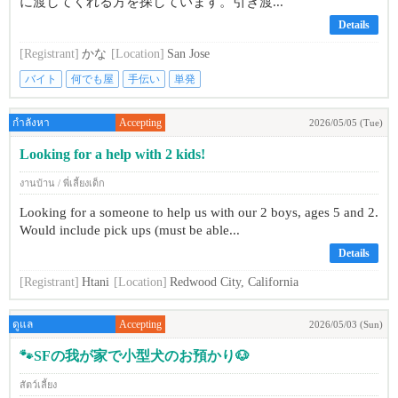
に渡してくれる方を探しています。引き渡...
Details
[Registrant]
かな
[Location]
San Jose
バイト
何でも屋
手伝い
単発
กำลังหา
Accepting
2026/05/05 (Tue)
Looking for a help with 2 kids!
งานบ้าน / พี่เลี้ยงเด็ก
Looking for a someone to help us with our 2 boys, ages 5 and 2.
Would include pick ups (must be able...
Details
[Registrant]
Htani
[Location]
Redwood City, California
ดูแล
Accepting
2026/05/03 (Sun)
🐾SFの我が家で小型犬のお預かり🐶
สัตว์เลี้ยง