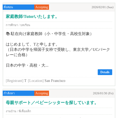
สั่งสอน
Accepting
2026/02/01 (Sun)
家庭教師/Tutorいたします。
การศึกษา / บทเรียน
📚 駐在向け家庭教師（小・中学生・高校生対象）
はじめまして、Tと申します。
（日本の中学を帰国子女枠で受験し、東京大学／UCバーク
レーに合格）
日本の中学・高校・大...
Details
[Registrant]
T
[Location]
San Francisco
กำลังหา
Accepting
2026/01/30 (Fri)
母親サポート／ベビーシッターを探しています。
งานบ้าน / พี่เลี้ยงเด็ก