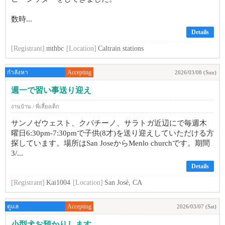
数時...
Details
[Registrant]
mthbc
[Location]
Caltrain stations
กำลังหา
Accepting
2026/03/08 (Sun)
週一で習い事送り迎え
งานบ้าน / พี่เลี้ยงเด็ก
サンノゼウェスト、クパチーノ、サラトガ近辺にで毎週木
曜日6:30pm-7:30pmで子供(8才)を送り迎えしていただける方
探しています。場所はSan JoseからMenlo churchです。期間
3/...
Details
[Registrant]
Kai1004
[Location]
San José, CA
ดูแล
Accepting
2026/03/07 (Sat)
小型犬お預かりします