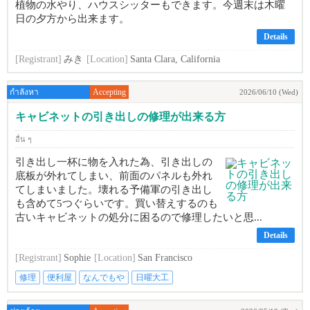
植物の水やり、ハウスシッターもできます。今週末は木曜
日の夕方から出来ます。
Details
[Registrant]
みき
[Location]
Santa Clara, California
กำลังหา
Accepting
2026/06/10 (Wed)
キャビネットの引き出しの修理が出来る方
อื่น ๆ
引き出し一杯に物を入れた為、引き出しの
底板が外れてしまい、前面のパネルも外れ
てしまいました。壊れる予備軍の引き出し
も含めて5つぐらいです。買い替えするのも
古いキャビネットの処分に困るので修理したいと思...
Details
[Registrant]
Sophie
[Location]
San Francisco
修理
便利屋
なんでもや
日曜大工