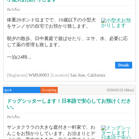
สัตว์เลี้ยง
体重20ポンド位までで、10歳以下の小型犬
をサンノゼの自宅でお預かり致します。
朝夕の散歩、日中裏庭で遊ばせたり、エサ、水、必要に応
じて薬の管理も致します。
一泊(24時...
Details
[Registrant]
WMSJ0903
[Location]
San Jose, California
ดูแล
Accepting
2026/02/23 (Mon)
ドッグシッターします！日本語で安心してお預けくださ
い。
สัตว์เลี้ยง
サンタクララの大きな庭付き一軒家で、わ
んこをお預かりしています。お泊まりとデ