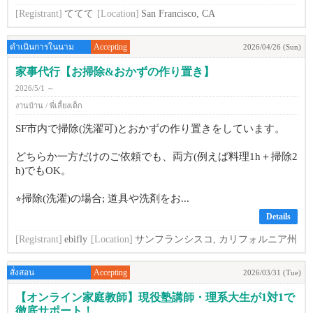
[Registrant]
ててて
[Location]
San Francisco, CA
ดำเนินการในนาม
Accepting
2026/04/26 (Sun)
家事代行【お掃除&おかずの作り置き】
2026/5/1 ～
งานบ้าน / พี่เลี้ยงเด็ก
SF市内で掃除(洗濯可)とおかずの作り置きをしています。
どちらか一方だけのご依頼でも、両方(例えば料理1h＋掃除2
h)でもOK。
⭐︎掃除(洗濯)の場合; 道具や洗剤をお...
Details
[Registrant]
ebifly
[Location]
サンフランシスコ, カリフォルニア州
สั่งสอน
Accepting
2026/03/31 (Tue)
【オンライン家庭教師】現役塾講師・理系大生が1対1で
徹底サポート！