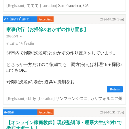
[Registrant]
ててて
[Location]
San Francisco, CA
ดำเนินการในนาม
Accepting
2026/04/26 (Sun)
家事代行【お掃除&おかずの作り置き】
2026/5/1 ～
งานบ้าน / พี่เลี้ยงเด็ก
SF市内で掃除(洗濯可)とおかずの作り置きをしています。
どちらか一方だけのご依頼でも、両方(例えば料理1h＋掃除2
h)でもOK。
⭐︎掃除(洗濯)の場合; 道具や洗剤をお...
Details
[Registrant]
ebifly
[Location]
サンフランシスコ, カリフォルニア州
สั่งสอน
Accepting
2026/03/31 (Tue)
【オンライン家庭教師】現役塾講師・理系大生が1対1で
徹底サポート！