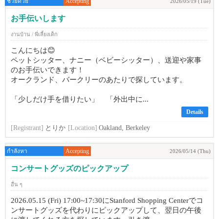
ช่วยด้วย
Accepting
2026/05/19 (Tue)
お手伝いします
งานบ้าน / พี่เลี้ยงเด็ก
こんにちは😊
ペットシッター、ナニー（ベビーシッター）、送迎や家事
のお手伝いできます！
オークランド、バークリーのあたりで探しています。
「少しだけ手を借りたい」 「外出中に...
Details
[Registrant]
とりか
[Location]
Oakland, Berkeley
กำลังหา
Accepting
2026/05/14 (Thu)
コンサートグッズのピックアップ
อื่น ๆ
2026.05.15 (Fri) 17:00~17:30にStanford Shopping Centerでコ
ンサートグッズを代わりにピックアップして、翌日の午後