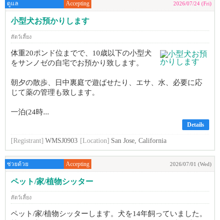
ดูแล
Accepting
2026/07/24 (Fri)
小型犬お預かりします
สัตว์เลี้ยง
体重20ポンド位までで、10歳以下の小型犬
をサンノゼの自宅でお預かり致します。
朝夕の散歩、日中裏庭で遊ばせたり、エサ、水、必要に応
じて薬の管理も致します。
一泊(24時...
Details
[Registrant]
WMSJ0903
[Location]
San Jose, California
ช่วยด้วย
Accepting
2026/07/01 (Wed)
ペット/家/植物シッター
สัตว์เลี้ยง
ペット/家/植物シッターします。犬を14年飼っていました。