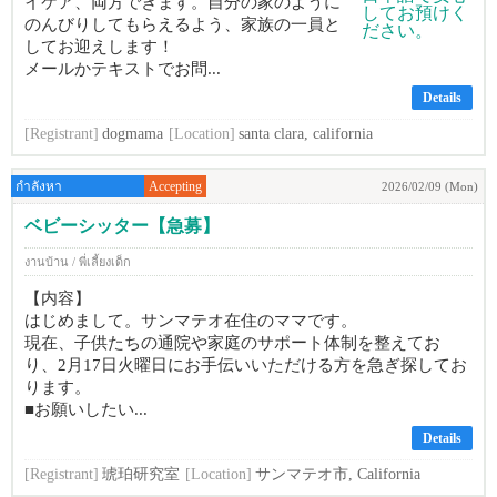
イケア、両方できます。自分の家のように
のんびりしてもらえるよう、家族の一員と
してお迎えします！
メールかテキストでお問...
Details
[Registrant]
dogmama
[Location]
santa clara, california
กำลังหา
Accepting
2026/02/09 (Mon)
ベビーシッター【急募】
งานบ้าน / พี่เลี้ยงเด็ก
【内容】
はじめまして。サンマテオ在住のママです。
現在、子供たちの通院や家庭のサポート体制を整えてお
り、2月17日火曜日にお手伝いいただける方を急ぎ探してお
ります。
■お願いしたい...
Details
[Registrant]
琥珀研究室
[Location]
サンマテオ市, California