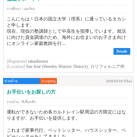
การศึกษา / บทเรียน
こんにちは！日本の国立大学（理系）に通っているタカシ
と申します。
現在、現役の塾講師として中高生を指導しています。就活
に向けた資金調達のため、海外にお住まいのお子さま向け
にオンライン家庭教師を行...
Details
[Registrant]
takashitutor
[Location]
San José (Hensley Historic District), カリフォルニア州
ช่วยด้วย
Accepting
2026/03/19 (Thu)
お手伝いをお探しの方
งานบ้าน / พี่เลี้ยงเด็ก
運転ができないため各カルトレイン駅周辺の方限定にはな
りますが、お手伝いを提供します。
これまで家事代行、ペットシッター、ハウスシッター、ベ
ビーシッターをしてきました。