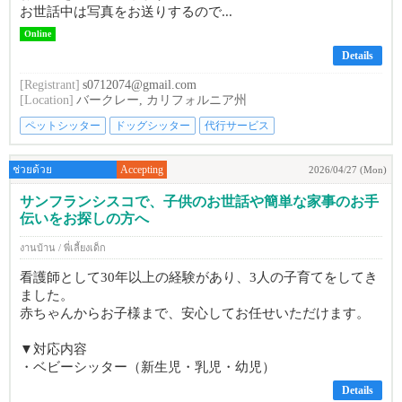
お世話中は写真をお送りするので...
Online
Details
[Registrant]
s0712074@gmail.com
[Location]
バークレー, カリフォルニア州
ペットシッター
ドッグシッター
代行サービス
ช่วยด้วย
Accepting
2026/04/27 (Mon)
サンフランシスコで、子供のお世話や簡単な家事のお手
伝いをお探しの方へ
งานบ้าน / พี่เลี้ยงเด็ก
看護師として30年以上の経験があり、3人の子育てをしてき
ました。
赤ちゃんからお子様まで、安心してお任せいただけます。
▼対応内容
・ベビーシッター（新生児・乳児・幼児）
Details