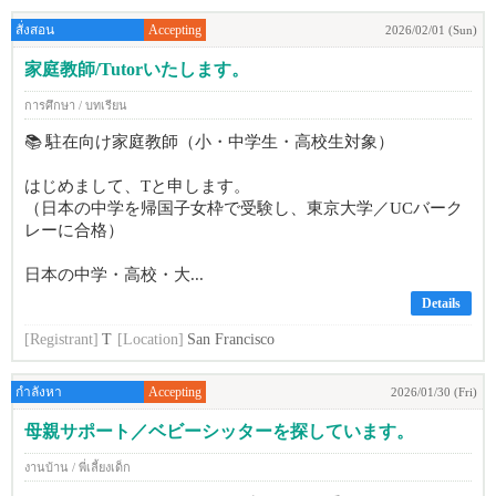
สั่งสอน
Accepting
2026/02/01 (Sun)
家庭教師/Tutorいたします。
การศึกษา / บทเรียน
📚 駐在向け家庭教師（小・中学生・高校生対象）
はじめまして、Tと申します。
（日本の中学を帰国子女枠で受験し、東京大学／UCバーク
レーに合格）
日本の中学・高校・大...
Details
[Registrant]
T
[Location]
San Francisco
กำลังหา
Accepting
2026/01/30 (Fri)
母親サポート／ベビーシッターを探しています。
งานบ้าน / พี่เลี้ยงเด็ก