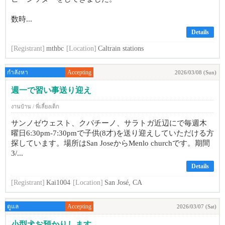
数時...
Details
[Registrant]
mthbc
[Location]
Caltrain stations
กำลังหา
Accepting
2026/03/08 (Sun)
週一で習い事送り迎え
งานบ้าน / พี่เลี้ยงเด็ก
サンノゼウェスト、クパチーノ、サラトガ近辺にで毎週木
曜日6:30pm-7:30pmで子供(8才)を送り迎えしていただける方
探しています。場所はSan JoseからMenlo churchです。期間
3/...
Details
[Registrant]
Kai1004
[Location]
San José, CA
ดูแล
Accepting
2026/03/07 (Sat)
小型犬お預かりします