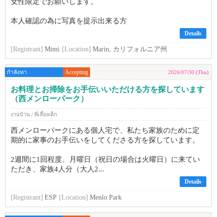
女性限定でお願いします。
本人確認の為に写真を提示出来る方
Details
[Registrant]
Mimi
[Location]
Marin, カリフォルニア州
กำลังหา
Accepting
2026/07/30 (Thu)
お料理とお掃除をお手伝いいただける方を探しています
（西メンローパーク）
งานบ้าน / พี่เลี้ยงเด็ก
西メンローパークにある個人宅で、私たち家族のために定
期的に家事のお手伝いをしてくださる方を探しています。
2週間に1回程度、月曜日（祝日の場合は火曜日）に来てい
ただき、家族4人分（大人2...
Details
[Registrant]
ESP
[Location]
Menlo Park