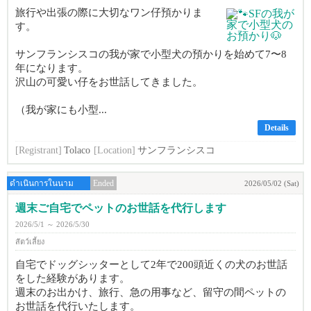
旅行や出張の際に大切なワン仔預かりま
す。
サンフランシスコの我が家で小型犬の預かりを始めて7〜8
年になります。
沢山の可愛い仔をお世話してきました。
（我が家にも小型...
Details
[Registrant]
Tolaco
[Location]
サンフランシスコ
ดำเนินการในนาม
Ended
2026/05/02 (Sat)
週末ご自宅でペットのお世話を代行します
2026/5/1 ～ 2026/5/30
สัตว์เลี้ยง
自宅でドッグシッターとして2年で200頭近くの犬のお世話
をした経験があります。
週末のお出かけ、旅行、急の用事など、留守の間ペットの
お世話を代行いたします。