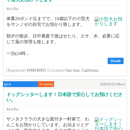
สัตว์เลี้ยง
体重20ポンド位までで、10歳以下の小型犬
をサンノゼの自宅でお預かり致します。
朝夕の散歩、日中裏庭で遊ばせたり、エサ、水、必要に応
じて薬の管理も致します。
一泊(24時...
Details
[Registrant]
WMSJ0903
[Location]
San Jose, California
ดูแล
Accepting
2026/02/23 (Mon)
ドッグシッターします！日本語で安心してお預けくださ
い。
สัตว์เลี้ยง
サンタクララの大きな庭付き一軒家で、わ
んこをお預かりしています。お泊まりとデ