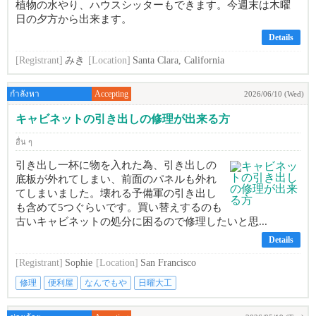
植物の水やり、ハウスシッターもできます。今週末は木曜
日の夕方から出来ます。
Details
[Registrant]
みき
[Location]
Santa Clara, California
กำลังหา
Accepting
2026/06/10 (Wed)
キャビネットの引き出しの修理が出来る方
อื่น ๆ
引き出し一杯に物を入れた為、引き出しの
底板が外れてしまい、前面のパネルも外れ
てしまいました。壊れる予備軍の引き出し
も含めて5つぐらいです。買い替えするのも
古いキャビネットの処分に困るので修理したいと思...
Details
[Registrant]
Sophie
[Location]
San Francisco
修理
便利屋
なんでもや
日曜大工