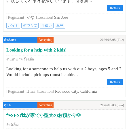
に渡してくれる方を探しています。引き渡...
Details
[Registrant]
かな
[Location]
San Jose
バイト
何でも屋
手伝い
単発
กำลังหา
Accepting
2026/05/05 (Tue)
Looking for a help with 2 kids!
งานบ้าน / พี่เลี้ยงเด็ก
Looking for a someone to help us with our 2 boys, ages 5 and 2.
Would include pick ups (must be able...
Details
[Registrant]
Htani
[Location]
Redwood City, California
ดูแล
Accepting
2026/05/03 (Sun)
🐾SFの我が家で小型犬のお預かり🐶
สัตว์เลี้ยง