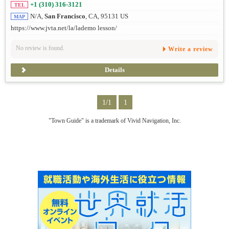
+1 (310) 316-3121
TEL
N/A,
San Francisco
, CA, 95131 US
MAP
https://www.jvta.net/la/lademo lesson/
No review is found.
Write a review
Details
1/1
1
"Town Guide" is a trademark of Vivid Navigation, Inc.