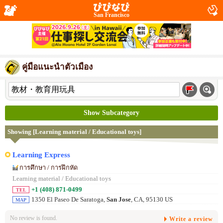
San Francisco
คู่มือแนะนำตัวเมือง
Show Subcategory
Showing [Learning material / Educational toys]
Learning Express
การศึกษา / การฝึกหัด
Learning material / Educational toys
+1 (408) 871-0499
TEL
1350 El Paseo De Saratoga,
San Jose
, CA, 95130 US
MAP
No review is found.
Write a review