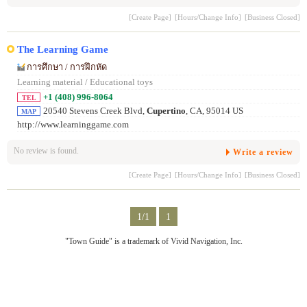
[Create Page]
[Hours/Change Info]
[Business Closed]
The Learning Game
การศึกษา / การฝึกหัด
Learning material / Educational toys
+1 (408) 996-8064
TEL
20540 Stevens Creek Blvd,
Cupertino
, CA, 95014 US
MAP
http://www.learninggame.com
No review is found.
Write a review
[Create Page]
[Hours/Change Info]
[Business Closed]
1/1
1
"Town Guide" is a trademark of Vivid Navigation, Inc.