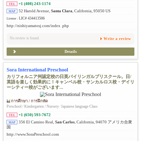
+1 (408) 243-1174
TEL
52 Harold Avenue,
Santa Clara
, California, 95050 US
MAP
LIC# 434413506
License :
http://nishiyamatosj.com/index .php
No review is found.
Write a review
Details
Sora International Preschool
カリフォルニア州認定校の日英バイリンガルプリスクール。日/
英語を楽しく効果的に！キャンベル校・サンカルロス校・デイリ
ーシティー校がございます...
การศึกษา / การฝึกหัด
Preschool / Kindergarten / Nursery
/
Japanese language Class
+1 (650) 593-7672
TEL
356 El Camino Real,
San Carlos
, California, 94070 アメリカ合衆
MAP
国
http://www.SoraPreschool.com