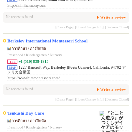
http://miniharmony.com
No review is found.
Write a review
[Create Page]
[Hours/Change Info]
[Business Closed]
Berkeley International Montessori School
การศึกษา / การฝึกหัด
Preschool / Kindergarten / Nursery
+1 (510) 838-1815
TEL
1227 Bancroft Way,
Berkeley (Poets Corner)
, California, 94702 ア
MAP
メリカ合衆国
https://www.bimmontessori.com/
No review is found.
Write a review
[Create Page]
[Hours/Change Info]
[Business Closed]
Tsukushi Day Care
การศึกษา / การฝึกหัด
Preschool / Kindergarten / Nursery