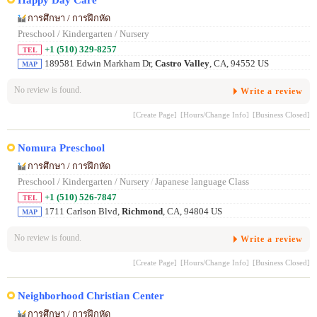
การศึกษา / การฝึกหัด
Preschool / Kindergarten / Nursery
+1 (510) 329-8257
TEL
189581 Edwin Markham Dr,
Castro Valley
, CA, 94552 US
MAP
No review is found.
Write a review
[Create Page]
[Hours/Change Info]
[Business Closed]
Nomura Preschool
การศึกษา / การฝึกหัด
Preschool / Kindergarten / Nursery
/
Japanese language Class
+1 (510) 526-7847
TEL
1711 Carlson Blvd,
Richmond
, CA, 94804 US
MAP
No review is found.
Write a review
[Create Page]
[Hours/Change Info]
[Business Closed]
Neighborhood Christian Center
การศึกษา / การฝึกหัด