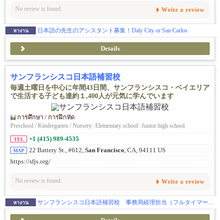
No review is found.
Write a review
日本語の先生のアシスタント募集！Daly City or San Carlos
หางาน
Details
サンフランシスコ日本語補習校
毎週土曜日を中心に年間43日間、サンフランシスコ・ベイエリア
で生活する子ども達約１,400人が元気に学んでいます
การศึกษา / การฝึกหัด
Preschool / Kindergarten / Nursery
/
Elementary school
/
Junior high school
+1 (415) 989-4535
TEL
22 Battery St., #612,
San Francisco
, CA, 94111 US
MAP
https://sfjs.org/
No review is found.
Write a review
サンフランシスコ日本語補習校 事務局経理担当（フルタイマー）募集
หางาน