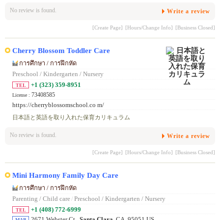
No review is found.
Write a review
[Create Page]
[Hours/Change Info]
[Business Closed]
Cherry Blossom Toddler Care
การศึกษา / การฝึกหัด
Preschool / Kindergarten / Nursery
+1 (323) 359-8951
TEL
73408585
License :
https://cherryblossomschool.co m/
日本語と英語を取り入れた保育カリキュラム
No review is found.
Write a review
[Create Page]
[Hours/Change Info]
[Business Closed]
Mini Harmony Family Day Care
การศึกษา / การฝึกหัด
Parenting / Child care
/
Preschool / Kindergarten / Nursery
+1 (408) 772-6999
TEL
2671 Webster Ct.,
Santa Clara
, CA, 95051 US
MAP