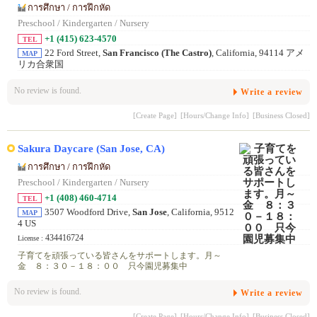
การศึกษา / การฝึกหัด
Preschool / Kindergarten / Nursery
+1 (415) 623-4570
TEL
22 Ford Street,
San Francisco (The Castro)
, California, 94114 アメ
MAP
リカ合衆国
No review is found.
Write a review
[Create Page]
[Hours/Change Info]
[Business Closed]
Sakura Daycare (San Jose, CA)
การศึกษา / การฝึกหัด
Preschool / Kindergarten / Nursery
+1 (408) 460-4714
TEL
3507 Woodford Drive,
San Jose
, California, 9512
MAP
4 US
434416724
License :
子育てを頑張っている皆さんをサポートします。月～
金 ８：３０－１８：００ 只今園児募集中
No review is found.
Write a review
[Create Page]
[Hours/Change Info]
[Business Closed]