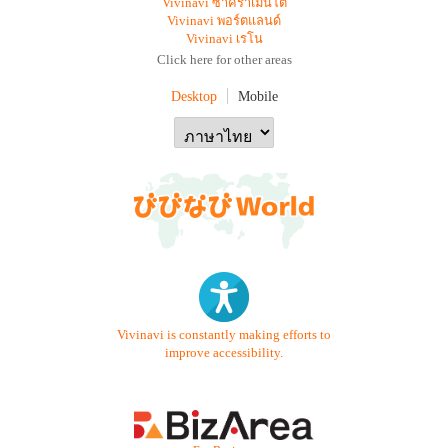
Vivinavi ซาคราเมนโต
Vivinavi พอร์ตแลนด์
Vivinavi เรโน
Click here for other areas
Desktop
Mobile
Vivinavi is constantly making efforts to
improve accessibility.