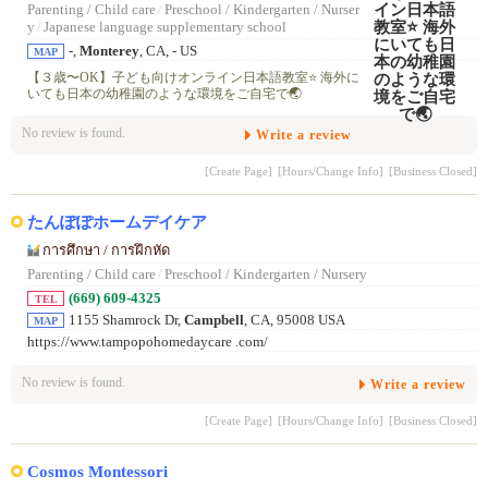
Parenting / Child care
/
Preschool / Kindergarten / Nurser
y
/
Japanese language supplementary school
-,
Monterey
, CA, - US
MAP
【３歳〜OK】子ども向けオンライン日本語教室⭐️ 海外に
いても日本の幼稚園のような環境をご自宅で🌏
No review is found.
Write a review
[Create Page]
[Hours/Change Info]
[Business Closed]
たんぽぽホームデイケア
การศึกษา / การฝึกหัด
Parenting / Child care
/
Preschool / Kindergarten / Nursery
(669) 609-4325
TEL
1155 Shamrock Dr,
Campbell
, CA, 95008 USA
MAP
https://www.tampopohomedaycare .com/
No review is found.
Write a review
[Create Page]
[Hours/Change Info]
[Business Closed]
Cosmos Montessori