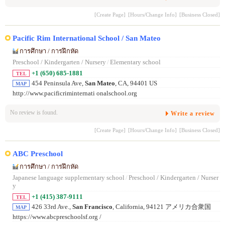
[Create Page]
[Hours/Change Info]
[Business Closed]
Pacific Rim International School / San Mateo
การศึกษา / การฝึกหัด
Preschool / Kindergarten / Nursery
/
Elementary school
+1 (650) 685-1881
TEL
454 Peninsula Ave,
San Mateo
, CA, 94401 US
MAP
http://www.pacificriminternati onalschool.org
No review is found.
Write a review
[Create Page]
[Hours/Change Info]
[Business Closed]
ABC Preschool
การศึกษา / การฝึกหัด
Japanese language supplementary school
/
Preschool / Kindergarten / Nurser
y
+1 (415) 387-9111
TEL
426 33rd Ave.,
San Francisco
, California, 94121 アメリカ合衆国
MAP
https://www.abcpreschoolsf.org /