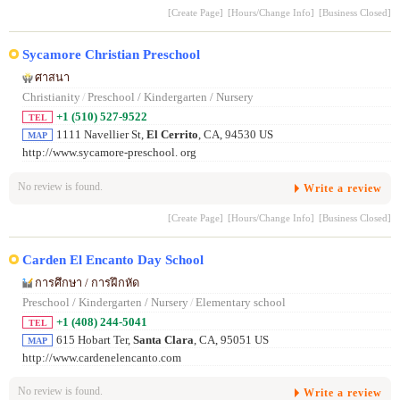
[Create Page]
[Hours/Change Info]
[Business Closed]
Sycamore Christian Preschool
ศาสนา
Christianity
/
Preschool / Kindergarten / Nursery
+1 (510) 527-9522
TEL
1111 Navellier St,
El Cerrito
, CA, 94530 US
MAP
http://www.sycamore-preschool. org
No review is found.
Write a review
[Create Page]
[Hours/Change Info]
[Business Closed]
Carden El Encanto Day School
การศึกษา / การฝึกหัด
Preschool / Kindergarten / Nursery
/
Elementary school
+1 (408) 244-5041
TEL
615 Hobart Ter,
Santa Clara
, CA, 95051 US
MAP
http://www.cardenelencanto.com
No review is found.
Write a review