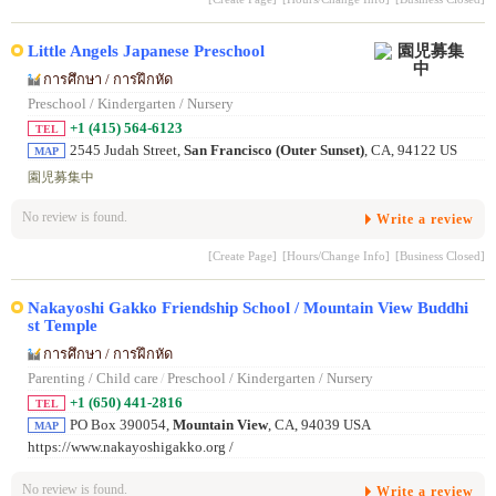
Little Angels Japanese Preschool
การศึกษา / การฝึกหัด
Preschool / Kindergarten / Nursery
+1 (415) 564-6123
TEL
2545 Judah Street,
San Francisco (Outer Sunset)
, CA, 94122 US
MAP
園児募集中
No review is found.
Write a review
[Create Page]
[Hours/Change Info]
[Business Closed]
Nakayoshi Gakko Friendship School / Mountain View Buddhi
st Temple
การศึกษา / การฝึกหัด
Parenting / Child care
/
Preschool / Kindergarten / Nursery
+1 (650) 441-2816
TEL
PO Box 390054,
Mountain View
, CA, 94039 USA
MAP
https://www.nakayoshigakko.org /
No review is found.
Write a review