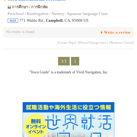
การศึกษา / การฝึกหัด
Preschool / Kindergarten / Nursery
/
Japanese language Class
771 Waldo Rd.,
Campbell
, CA, 95008 US
MAP
No review is found.
Write a review
[Create Page]
[Hours/Change Info]
[Business Closed]
1/1
1
"Town Guide" is a trademark of Vivid Navigation, Inc.