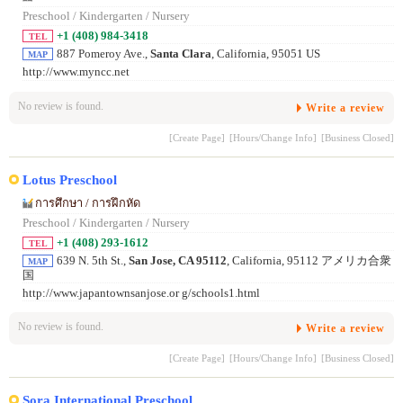
Preschool / Kindergarten / Nursery
+1 (408) 984-3418
TEL
887 Pomeroy Ave.,
Santa Clara
, California, 95051 US
MAP
http://www.myncc.net
No review is found.
Write a review
[Create Page]
[Hours/Change Info]
[Business Closed]
Lotus Preschool
การศึกษา / การฝึกหัด
Preschool / Kindergarten / Nursery
+1 (408) 293-1612
TEL
639 N. 5th St.,
San Jose, CA 95112
, California, 95112 アメリカ合衆
MAP
国
http://www.japantownsanjose.or g/schools1.html
No review is found.
Write a review
[Create Page]
[Hours/Change Info]
[Business Closed]
Sora International Preschool