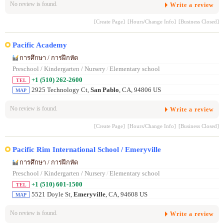
No review is found.
Write a review
[Create Page]
[Hours/Change Info]
[Business Closed]
Pacific Academy
การศึกษา / การฝึกหัด
Preschool / Kindergarten / Nursery
/
Elementary school
+1 (510) 262-2600
TEL
2925 Technology Ct,
San Pablo
, CA, 94806 US
MAP
No review is found.
Write a review
[Create Page]
[Hours/Change Info]
[Business Closed]
Pacific Rim International School / Emeryville
การศึกษา / การฝึกหัด
Preschool / Kindergarten / Nursery
/
Elementary school
+1 (510) 601-1500
TEL
5521 Doyle St,
Emeryville
, CA, 94608 US
MAP
No review is found.
Write a review