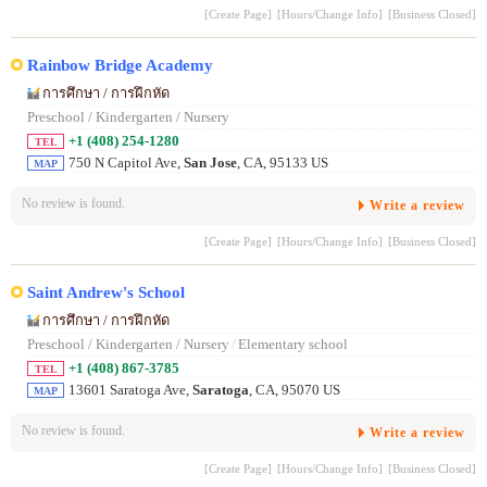
[Create Page]
[Hours/Change Info]
[Business Closed]
Rainbow Bridge Academy
การศึกษา / การฝึกหัด
Preschool / Kindergarten / Nursery
+1 (408) 254-1280
TEL
750 N Capitol Ave,
San Jose
, CA, 95133 US
MAP
No review is found.
Write a review
[Create Page]
[Hours/Change Info]
[Business Closed]
Saint Andrew's School
การศึกษา / การฝึกหัด
Preschool / Kindergarten / Nursery
/
Elementary school
+1 (408) 867-3785
TEL
13601 Saratoga Ave,
Saratoga
, CA, 95070 US
MAP
No review is found.
Write a review
[Create Page]
[Hours/Change Info]
[Business Closed]