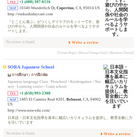
+1 (408) 307-6116
TEL
10340 Wunderlich Dr,
Cupertino
, CA, 95014 US
MAP
http://tsukushidaycare.com
『とことん遊ぶ』がつくしデイケアのモットーです。遊
びの中から、人間関係や社会のルールを学べるようサポ
ートします。
No review is found.
Write a review
[Create Page]
[Hours/Change Info]
[Business Closed]
SORA Japanese School
การศึกษา / การฝึกหัด
Japanese language Class
/
Preschool / Kindergarten / Nur
sery
/
Learning center / Cram school
+1 (650) 993-2300
TEL
1485 El Camino Real #201,
Belmont
, CA, 94002
MAP
US
http://www.sora-edu.com/
日本語・日本文化指導を基本に幅広いカリキュラムを提供し、教育全般に力
を注いでいます
No review is found.
Write a review