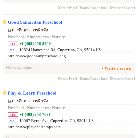
[Create Page]
[Hours/Change Info]
[Business Closed]
Good Samaritan Preschool
การศึกษา / การฝึกหัด
Preschool / Kindergarten / Nursery
+1 (408) 996-8290
TEL
19624 Homestead Rd,
Cupertino
, CA, 95014 US
MAP
http://www.goodsampreschool.or g
No review is found.
Write a review
[Create Page]
[Hours/Change Info]
[Business Closed]
Play & Learn Preschool
การศึกษา / การฝึกหัด
Preschool / Kindergarten / Nursery
+1 (408) 253-7081
TEL
10067 Byrne Ave,
Cupertino
, CA, 95014 US
MAP
http://www.playandlearnps.com