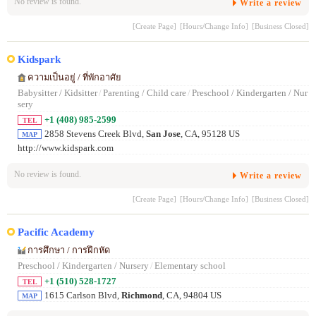
No review is found.
Write a review
[Create Page]
[Hours/Change Info]
[Business Closed]
Kidspark
ความเป็นอยู่ / ที่พักอาศัย
Babysitter / Kidsitter
/
Parenting / Child care
/
Preschool / Kindergarten / Nur
sery
+1 (408) 985-2599
TEL
2858 Stevens Creek Blvd,
San Jose
, CA, 95128 US
MAP
http://www.kidspark.com
No review is found.
Write a review
[Create Page]
[Hours/Change Info]
[Business Closed]
Pacific Academy
การศึกษา / การฝึกหัด
Preschool / Kindergarten / Nursery
/
Elementary school
+1 (510) 528-1727
TEL
1615 Carlson Blvd,
Richmond
, CA, 94804 US
MAP