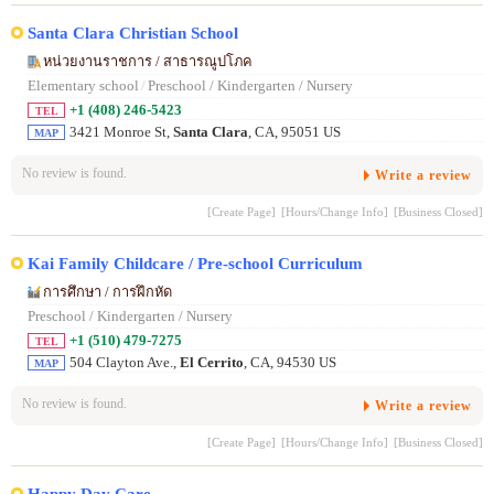
Santa Clara Christian School
หน่วยงานราชการ / สาธารณูปโภค
Elementary school
/
Preschool / Kindergarten / Nursery
+1 (408) 246-5423
TEL
3421 Monroe St,
Santa Clara
, CA, 95051 US
MAP
No review is found.
Write a review
[Create Page]
[Hours/Change Info]
[Business Closed]
Kai Family Childcare / Pre-school Curriculum
การศึกษา / การฝึกหัด
Preschool / Kindergarten / Nursery
+1 (510) 479-7275
TEL
504 Clayton Ave.,
El Cerrito
, CA, 94530 US
MAP
No review is found.
Write a review
[Create Page]
[Hours/Change Info]
[Business Closed]
Happy Day Care