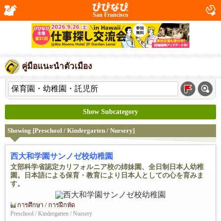
San Francisco
คู่มือแนะนำตัวเมือง
Show Subcategory
Showing [Preschool / Kindergarten / Nursery]
西大和学園サンノゼ校幼稚園
文部科学省認定カリフォルニア校の姉妹園、全日制日本人幼稚
園。日本語による保育・教育により日本人としての心を育みま
す。
การศึกษา / การฝึกหัด
Preschool / Kindergarten / Nursery