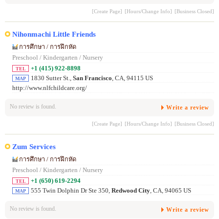
[Create Page]
[Hours/Change Info]
[Business Closed]
Nihonmachi Little Friends
การศึกษา / การฝึกหัด
Preschool / Kindergarten / Nursery
+1 (415) 922-8898
TEL
1830 Sutter St.,
San Francisco
, CA, 94115 US
MAP
http://www.nlfchildcare.org/
No review is found.
Write a review
[Create Page]
[Hours/Change Info]
[Business Closed]
Zum Services
การศึกษา / การฝึกหัด
Preschool / Kindergarten / Nursery
+1 (650) 619-2294
TEL
555 Twin Dolphin Dr Ste 350,
Redwood City
, CA, 94065 US
MAP
No review is found.
Write a review