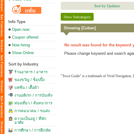
Sort by Updates
Show Subcategory
Info Type
Showing [Cuban]
Open now
Coupon offered
Now hiring
No result was found for the keyword 
Show Online
Please change keyword and search agai
Sort by Industry
ร้านอาหาร / อาหาร
"Town Guide" is a trademark of Vivid Navigation, I
ของขวัญ / ช็อปปิ้ง
แฟชั่น / เสื้อผ้า
งานอดิเรก / การบันเทิง
ท่องเที่ยว / สันทนาการ
การคมนาคม / ขนส่ง
ความเป็นอยู่ / ที่พัก
อาศัย
การศึกษา / การฝึกหัด