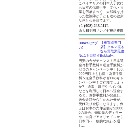
こベイエリアの日本人子女に
も日本の伝統行事・文化・言
葉を伝承すべく、大和魂を持
った教諭陣が子ども達の健康
な体と心を育てます。
+1 (408) 243-1174
西大和学園サンノゼ校幼稚園
【車買取専門
店】クルマ売る
なら買取満足度
No.1を目指すBubka!へ
円安の今がチャンス！日本送
金為替手数料＆送金手数料が
ゼロのキャンペーン中！100,
000円以上もお得！為替手数
料＆送金手数料がゼロのキャ
ンペーン中！ご存知でしょう
か? 通常、銀行やペイパル
などを利用して日本へ送金す
ると、為替手数料が発生し、
送金金額から引かれた分が、
受け取り金額になります。例
えばお車の売却金額が$2000
0の場合、売却先のディラー
やご自身でアメリカドルから
日本円へ一般的な銀行を通
じ...