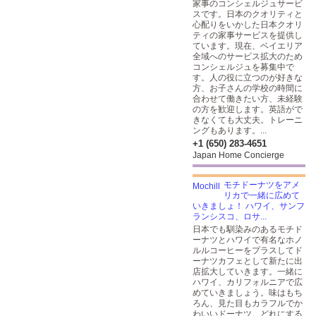
家事のコンシェルジュサービ
スです。日本のクオリティと
心配りをいかした日本クオリ
ティの家事サービスを提供し
ています。現在、ベイエリア
全域へのサービス拡大のため
コンシェルジュを募集中で
す。人の役に立つのが好きな
方、お子さんの学校の時間に
合わせて働きたい方、未経験
の方を歓迎します。英語がで
きなくても大丈夫。トレーニ
ングもあります。...
+1 (650) 283-4651
Japan Home Concierge
モチドーナツをアメ
リカで一緒に広めて
いきましょ！ ハワイ、サンフ
ランシスコ、ロサ...
日本でも馴染みのあるモチド
ーナツとハワイで有名なホノ
ルルコーヒーをプラスしてド
ーナツカフェとして新たに出
店拡大していきます。一緒に
ハワイ、カリフォルニアで広
めていきましょう。味はもち
ろん、見た目もカラフルでか
わいいドーナツ。どれにする