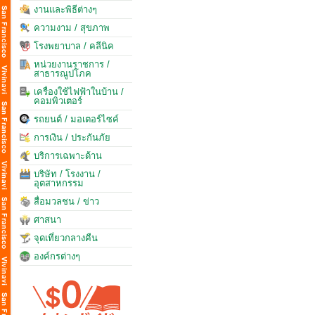
งานและพิธีต่างๆ
ความงาม / สุขภาพ
โรงพยาบาล / คลีนิค
หน่วยงานราชการ /
สาธารณูปโภค
เครื่องใช้ไฟฟ้าในบ้าน /
คอมพิวเตอร์
รถยนต์ / มอเตอร์ไซค์
การเงิน / ประกันภัย
บริการเฉพาะด้าน
บริษัท / โรงงาน /
อุตสาหกรรม
สื่อมวลชน / ข่าว
ศาสนา
จุดเที่ยวกลางคืน
องค์กรต่างๆ