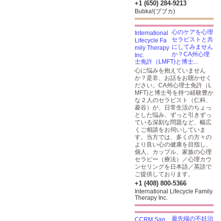
+1 (650) 284-9213
Bubka!(ブブカ)
心のケアを心理
セラピストと共
にしてみません
か？CA州心理
士免許（LMFT)と博士...
心に悩みを抱えていません
か？是非、お話をお聴かせく
ださい。CA州心理士免許（L
MFT)と博士号を持つ経験豊か
な２人のセラピスト（仁科、
菱谷）が、日常生活のちょっ
とした悩み、ずっと引きずっ
ている深刻な問題など、幅広
くご相談をお伺いしていま
す。当方では、多くの方々の
より良い心の健康を目指し、
個人、カップル、家族の心理
セラピー（療法）／心理カウ
ンセリングを日本語／英語で
ご提供しております。
+1 (408) 800-5366
International Lifecycle Family
Therapy Inc.
最先端の不妊治