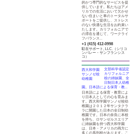
的かつ専門的なサービスを提
供しています。私たちはアメ
リカでの生活において欠かせ
ない住まいと車のトータルサ
ポートをご提供し、ストレス
のない快適な生活をお約束い
たします。カリフォルニアで
の滞在を通じて、ワークライ
フバランス...
+1 (415) 412-0998
駐在サポート, LLC.（シリコ
ンバレー・サンフランシス
コ）
文部科学省認定
カリフォルニア
校の姉妹園、全
日制日本人幼稚
園。日本語による保育・教...
日本語による保育・教育によ
り日本人としての心を育みま
す。西大和学園サンノゼ校幼
稚園は２０１２年サンタクラ
ラに開園した日本の全日制幼
稚園です。日本の奈良に本校
を持ち、ロサンゼルスエリア
に姉妹園を持つ西大和学園
は、日本・アメリカの両方に
多くの系列校があります。こ