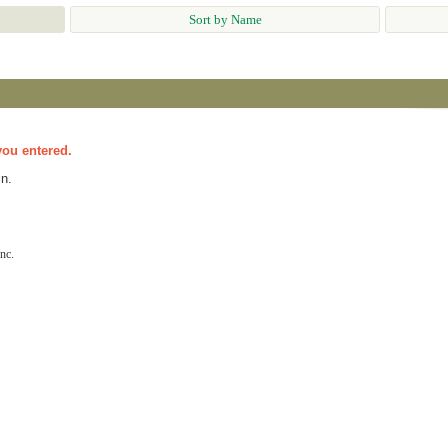
Sort by Name
you entered.
n.
nc.