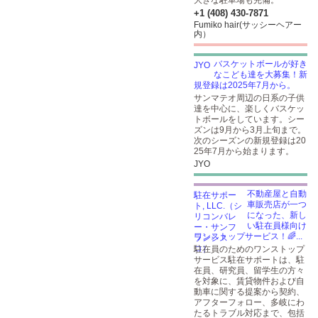
大きな駐車場も完備。
+1 (408) 430-7871
Fumiko hair(サッシーヘアー
内）
バスケットボールが好き
なこども達を大募集！新
規登録は2025年7月から。
サンマテオ周辺の日系の子供
達を中心に、楽しくバスケッ
トボールをしています。シー
ズンは9月から3月上旬まで。
次のシーズンの新規登録は20
25年7月から始まります。
JYO
不動産屋と自動
車販売店が一つ
になった、新し
い駐在員様向け
ワンストップサービス！🌈...
駐在員のためのワンストップ
サービス駐在サポートは、駐
在員、研究員、留学生の方々
を対象に、賃貸物件および自
動車に関する提案から契約、
アフターフォロー、多岐にわ
たるトラブル対応まで、包括