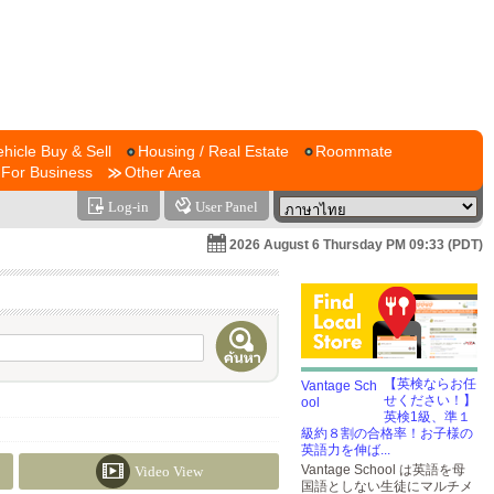
ehicle Buy & Sell
Housing / Real Estate
Roommate
For Business
Other Area
Log-in
User Panel
2026 August 6 Thursday PM 09:33 (PDT)
【英検ならお任
せください！】
英検1級、準１
級約８割の合格率！お子様の
英語力を伸ば...
Vantage School は英語を母
Video View
国語としない生徒にマルチメ