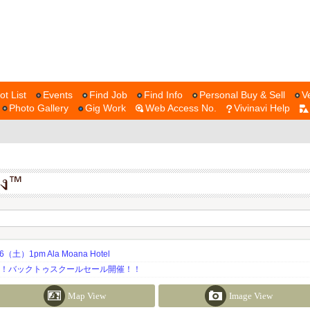
ot List
Events
Find Job
Find Info
Personal Buy & Sell
V
Photo Gallery
Gig Work
Web Access No.
Vivinavi Help
土）1pm Ala Moana Hotel
期！バックトゥスクールセール開催！！
Map View
Image View