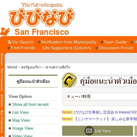
San Francisco
Vivi Search
Notification from Municipality
Town Guide
H
Find Friends
Life Supporters (Column)
Discussion Forum
World
>
สหรัฐอเมริกา
>
ซานฟรานซิสโก
คู่มือแนะนำตัวเมือง
View Option
Show all from recent
List View
News!
びびなび仕事探し交流会 in Hawaii 9/26（
News!
【ニジヤマーケット】 楽しみな新学
Map View
Image View
List View
Video View