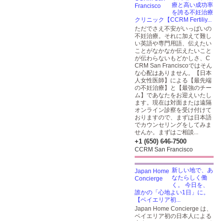
療と高い成功率
を誇る不妊治療
クリニック【CCRM Fertiliy...
ただでさえ不安がいっぱいの
不妊治療。それに加えて難し
い英語や専門用語、伝えたい
ことがなかなか伝えたいこと
が伝わらないもどかしさ、C
CRM San Franciscoではそん
な心配はありません。【日本
人女性医師】による【最先端
の不妊治療】と【最強のチー
ム】であなたをお迎えいたし
ます。現在は対面または遠隔
オンライン診察を受け付けて
おりますので、まずは日本語
でカウンセリングをしてみま
せんか。まずはご相談...
+1 (650) 646-7500
CCRM San Francisco
新しい地で、あ
なたらしく働
く。 今日を、
誰かの「心地よい1日」に。
【ベイエリア初...
Japan Home Concierge は、
ベイエリア初の日本人による