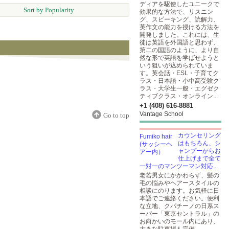
ディアを駆使したユニークで
Sort by Popularity
効果的な方法で、リスニン
グ、スピーキング、読解力、
英作文の能力を授ける方法を
開発しました。これには、生
徒は英語を外国語と思わず、
第二の国語のように、より自
然な形で英語を学ばせようと
いう狙いが込められていま
す。英会話・ESL・子育てク
ラス・日本語・小中高受験ク
ラス・大学生一般・エグゼク
ティブクラス・オンライン...
+1 (408) 616-8881
Vantage School
Go to top
カウンセリング
はもちろん、シ
ャンプーからお
仕上げまで全て
一対一のマンツーマン対応...
老若男女にかかわらず、髪の
毛の悩みやヘアースタイルの
相談にのります。お気軽に日
本語でご連絡ください。便利
な立地、クパチーノの日系ス
ーパー「東京セントラル」の
お向かいのモール内にあり、