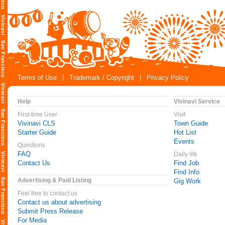
Terms of Use
Trademark / Copyright
Privacy Policy
Help
Vivinavi Service
First-time User
Visit
Vivinavi CLS
Town Guide
Starter Guide
Hot List
Events
Questions
FAQ
Daily life
Contact Us
Find Job
Find Info
Advertising & Paid Listing
Gig Work
Feel free to contact us
Contact us about advertising
Submit Press Release
For Media