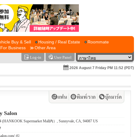
ehicle Buy & Sell
Housing / Real Estate
Roommate
For Business
Other Area
Log-in
User Panel
2026 August 7 Friday PM 11:52 (PDT)
 Salon
 #4 (HANKOOK Supermarket Mall内）, Sunnyvale, CA, 94087 US
7
salon.com/