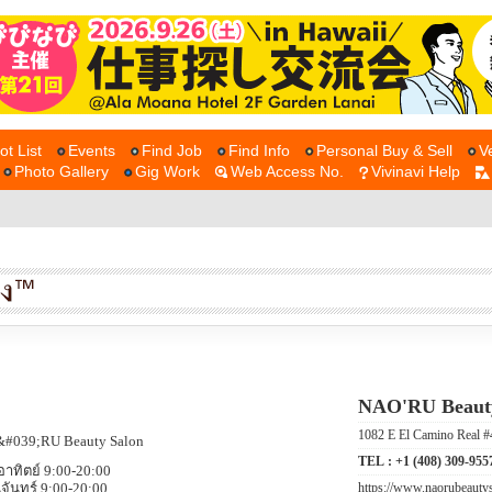
ot List
Events
Find Job
Find Info
Personal Buy & Sell
V
Photo Gallery
Gig Work
Web Access No.
Vivinavi Help
NAO'RU Beauty
1082 E El Camino Real
TEL :
+1 (408) 309-955
อาทิตย์ 9:00-20:00
https://www.naorubeauty
นจันทร์ 9:00-20:00