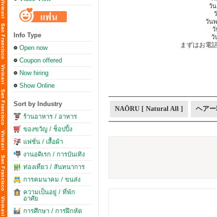
วั
ว
วันพ
ว
Info Type
วั
まずはお電
Open now
Coupon offered
Now hiring
Show Online
Sort by Industry
NAŌRU [ Natural All ]
ヘアー
ร้านอาหาร / อาหาร
ของขวัญ / ช็อปปิ้ง
แฟชั่น / เสื้อผ้า
งานอดิเรก / การบันเทิง
ท่องเที่ยว / สันทนาการ
การคมนาคม / ขนส่ง
ความเป็นอยู่ / ที่พัก
อาศัย
การศึกษา / การฝึกหัด