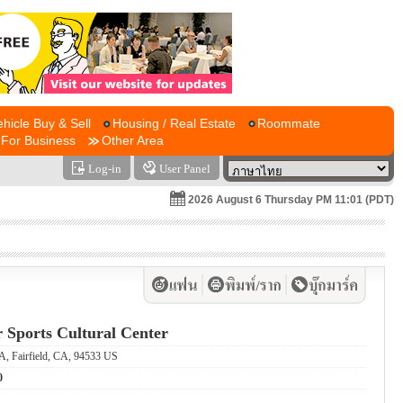
ehicle Buy & Sell
Housing / Real Estate
Roommate
For Business
Other Area
Log-in
User Panel
2026 August 6 Thursday PM 11:01 (PDT)
r Sports Cultural Center
A, Fairfield, CA, 94533 US
0