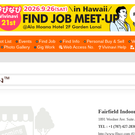
ot List
Events
Find Job
Find Info
Personal Buy & Sell
V
Photo Gallery
Gig Work
Web Access No.
Vivinavi Help
Fairfield Indoo
1891 Woolner Ave. Suite 
TEL :
+1 (707) 427-283
http://www.ffiscc.com