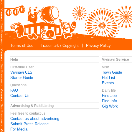
Terms of Use
Trademark / Copyright
Privacy Policy
Help
Vivinavi Service
First-time User
Visit
Vivinavi CLS
Town Guide
Starter Guide
Hot List
Events
Questions
FAQ
Daily life
Contact Us
Find Job
Find Info
Advertising & Paid Listing
Gig Work
Feel free to contact us
Contact us about advertising
Submit Press Release
For Media