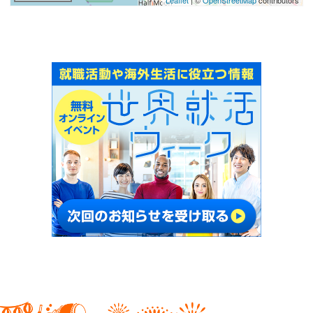
Leaflet
| ©
OpenStreetMap
contributors