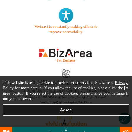
Vivinavi is constantly making efforts to
improve accessibility.
- For Business -
This website is using cookie to provide better services. Please read
Privacy
Contact Us
Starter Guide
FAQ
Policy
for more details. If you allow the use of cookies, please click the [A
Terms of Use
Trademark / Copyright
Privacy Policy
gree] button. If you reject the use of cookies, please change your settings fr
Copyright © 1999-2026 Vivid Navigation, Inc. All Rights Reserved.
om your browser.
Server US (44) @ Los Angeles Data Center