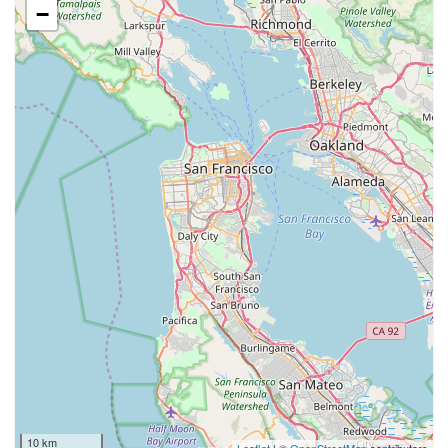
−
10 km