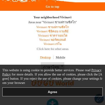
Go to top
Your neighborhood Vivinavi
Areas near "Vivinavi ซานฟรานซิสโก"
Vivinavi ซานฟรานซิสโก
Vivinavi ซิลิคอน แวนลีย์
Vivinavi ซาคราเมนโต
Vivinavi พอร์ตแลนด์
Vivinavi เรโน
Click here for other areas
Desktop
Mobile
This website is using cookie to provide better services. Please read
Privacy
Policy
for more details. If you allow the use of cookies, please click the [A
gree] button. If you reject the use of cookies, please change your settings fr
om your browser.