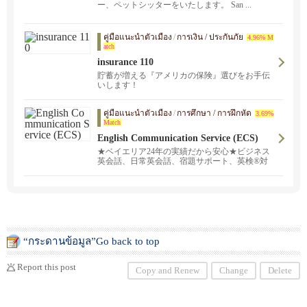
ー、ペットシッターをいたします。 San ...
คู่มือแนะนำตัวเมือง
/
การเงิน / ประกันภัย
4.96% M
atch
insurance 110
貯蓄が増える『アメリカの保険』選びをお手伝
いします！
คู่มือแนะนำตัวเมือง
/
การศึกษา / การฝึกหัด
3.69%
Match
English Communication Service (ECS)
★ベイエリア24年の実績だから安心★ビジネス
英会話、日常英会話、宿題サポート、英検®対
策など。対面レッスンとオンラインレッスンを
ご提供中！日本語でお気軽にお問い合わせくだ
さい。頼れる日本人スタッフ、そして経験豊富
な講師陣がご希望に沿ったスタディプランを完
全カスタマイズし、プロフェッショナルなサー
ビスをご提供致します。スケジュールや学習目
的に合わせて、あなたにピッタリの講師をご紹
介します。
“กระดานข้อมูล”Go back to top
Report this post
Copy and Renew
Change
Delete