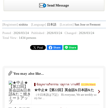
Send Message
[Registrant]
nishita
[Language]
日本語
[Location]
San Jose or Fremont
Posted :
2026/03/24
Published :
2026/03/24
Changed :
2026/03/24
Total View :
1434 persons
Share
You may also like...
ข้อมูลงานกิจกรรม
/
ฤดูกาล / งานพิธี
12.23% Match
★中止★【第22回】英会話&日本語&た
こ焼きミートアップ
（※日本語は下記） Hi everyone, We are terribly so
rry for ...