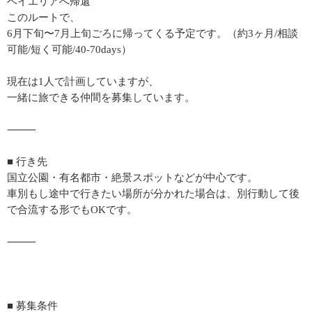
ベイエリアへ帰還
このルートで、
6月下旬〜7月上旬ごろに帰ってくる予定です。（約3ヶ月/相談
可能/短く可能/40-70days）
現在は1人で計画していますが、
一緒に旅できる仲間を募集しています。
⸻
■ 行き先
国立公園・有名都市・絶景スポットなどが中心です。
車別もし途中で行きたい場所が分かれた場合は、別行動して後
で合流する形でもOKです。
⸻
■ 募集条件