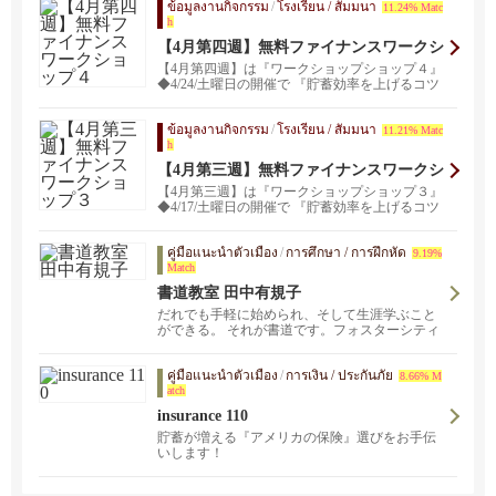
ข้อมูลงานกิจกรรม
/
โรงเรียน / สัมมนา
11.24% Matc
h
【4月第四週】無料ファイナンスワークシ
ョップ４
【4月第四週】は『ワークショップショップ４』
◆4/24/土曜日の開催で 『貯蓄効率を上げるコツ
と...
ข้อมูลงานกิจกรรม
/
โรงเรียน / สัมมนา
11.21% Matc
h
【4月第三週】無料ファイナンスワークシ
ョップ３
【4月第三週】は『ワークショップショップ３』
◆4/17/土曜日の開催で 『貯蓄効率を上げるコツ
と...
คู่มือแนะนำตัวเมือง
/
การศึกษา / การฝึกหัด
9.19%
Match
書道教室 田中有規子
だれでも手軽に始められ、そして生涯学ぶこと
ができる。 それが書道です。フォスターシティ
ーの当書道教室では、子どもから大人まで、幅
広い年代の方が学んでいます。
คู่มือแนะนำตัวเมือง
/
การเงิน / ประกันภัย
8.66% M
atch
insurance 110
貯蓄が増える『アメリカの保険』選びをお手伝
いします！