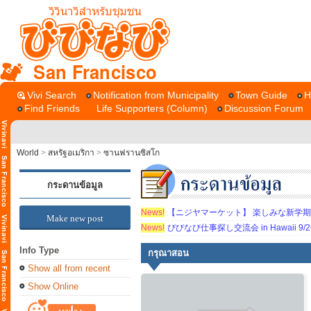
San Francisco
Vivi Search
Notification from Municipality
Town Guide
H
Find Friends
Life Supporters (Column)
Discussion Forum
World
>
สหรัฐอเมริกา
>
ซานฟรานซิสโก
กระดานข้อมูล
News!
【ニジヤマーケット】 楽しみな新学
Make new post
News!
びびなび仕事探し交流会 in Hawaii 9/26（
Info Type
กรุณาสอน
Show all from recent
Show Online