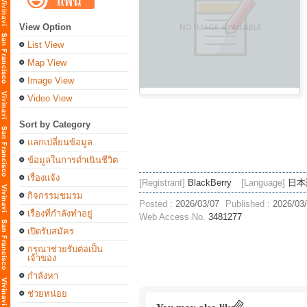
View Option
List View
Map View
Image View
Video View
Sort by Category
แลกเปลี่ยนข้อมูล
ข้อมูลในการดำเนินชีวิต
เรื่องแจ้ง
[Registrant]
BlackBerry
[Language]
日本
กิจกรรมชมรม
Posted :
2026/03/07
Published :
2026/03
เรื่องที่กำลังทำอยู่
Web Access No.
3481277
เปิดรับสมัคร
กรุณาช่วยรับต่อเป็น
เจ้าของ
กำลังหา
ช่วยหน่อย