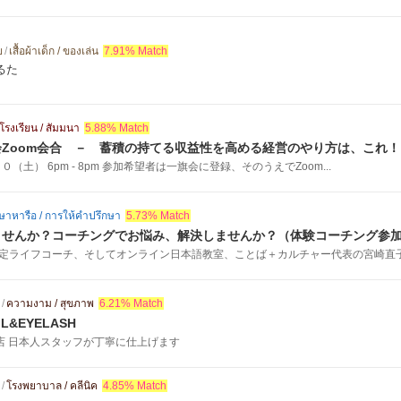
ย
/
เสื้อผ้าเด็ก / ของเล่น
7.91% Match
るた
โรงเรียน / สัมมนา
5.88% Match
Zoom会合 － 蓄積の持てる収益性を高める経営のやり方は、これ！
（土） 6pm - 8pm 参加希望者は一旗会に登録、そのうえでZoom...
ษาหารือ / การให้คำปรึกษา
5.73% Match
ませんか？コーチングでお悩み、解決しませんか？（体験コーチング参
定ライフコーチ、そしてオンライン日本語教室、ことば＋カルチャー代表の宮崎直子で
/
ความงาม / สุขภาพ
6.21% Match
AIL&EYELASH
sh専門店 日本人スタッフが丁寧に仕上げます
/
โรงพยาบาล / คลีนิค
4.85% Match