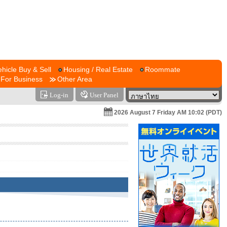
ehicle Buy & Sell
Housing / Real Estate
Roommate
For Business
Other Area
Log-in
User Panel
2026 August 7 Friday AM 10:02 (PDT)