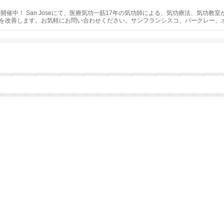
開催中！ San Joseにて、医療気功一筋17年の気功師による、気功療法、気功
を改善します。お気軽にお問い合わせください。サンフランシスコ、バークレー、
、脱ストレス、がん予防、健康、不妊改善のプログラムもあります。