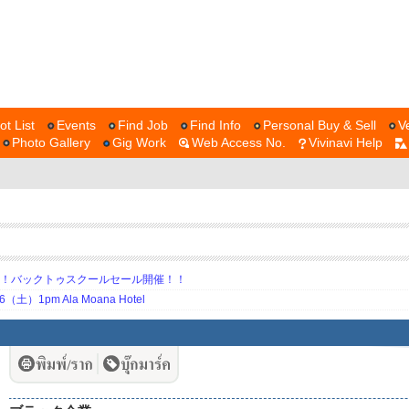
ot List
Events
Find Job
Find Info
Personal Buy & Sell
V
Photo Gallery
Gig Work
Web Access No.
Vivinavi Help
期！バックトゥスクールセール開催！！
土）1pm Ala Moana Hotel