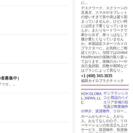
に...
デスクワーク、スクリーンの
見過ぎ、スマホやタブレット
の使いすぎで首や肩は凝り固
まっていませんか。ひどい時
には頭まで重くなっていませ
んか。またリモートワークで
家から出ず、座りっぱなしで
腰が重たくなっていません
か。米国認定スポーツカイロ
プラクターに、お気軽にご相
談ください。当院ではUnited
Healthcareの保険の取り扱っ
ております。保険のカバーや
自己負担額、回数や期間など
はプランによって異なり...
+1 (408) 343-3835
加者募集中）
福田カイロプラクティック
す。...
サンフランシス
コと周辺のベイ
エリア全域の住
宅及び商業物件
の仲介、賃貸物件、リロー...
ホームからホーム、人から
人、おもてなしの心で、リロ
ーケーションの生活立ち上げ
サービス、賃貸物件、投資物