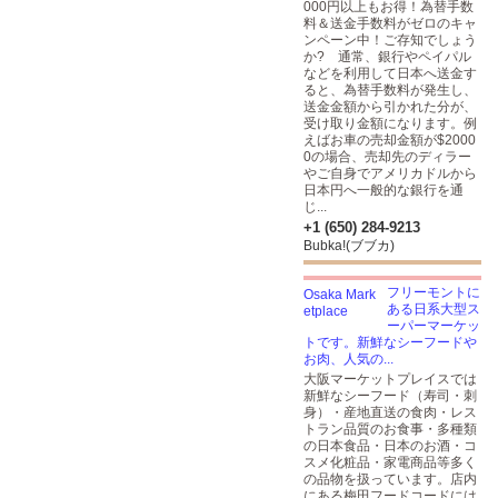
000円以上もお得！為替手数
料＆送金手数料がゼロのキャ
ンペーン中！ご存知でしょう
か? 通常、銀行やペイパル
などを利用して日本へ送金す
ると、為替手数料が発生し、
送金金額から引かれた分が、
受け取り金額になります。例
えばお車の売却金額が$2000
0の場合、売却先のディラー
やご自身でアメリカドルから
日本円へ一般的な銀行を通
じ...
+1 (650) 284-9213
Bubka!(ブブカ)
フリーモントに
ある日系大型ス
ーパーマーケッ
トです。新鮮なシーフードや
お肉、人気の...
大阪マーケットプレイスでは
新鮮なシーフード（寿司・刺
身）・産地直送の食肉・レス
トラン品質のお食事・多種類
の日本食品・日本のお酒・コ
スメ化粧品・家電商品等多く
の品物を扱っています。店内
にある梅田フードコードには