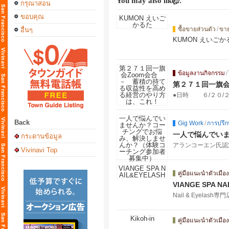
You may also like...
กรุณาสอน
ขอบคุณ
ซื้อขายส่วนตัว
/
ขา
อื่นๆ
KUMON えいごか
ข้อมูลงานกิจกรรม
/
第２７１回一旗会
●日時 ６/２０/２０
Back
Gig Work
/
การปรึก
一人で悩んでい
กระดานข้อมูล
アランコーエン氏認
Vivinavi Top
คู่มือแนะนำตัวเมือง
VIANGE SPA N
Nail & Eyela
คู่มือแนะนำตัวเมือง