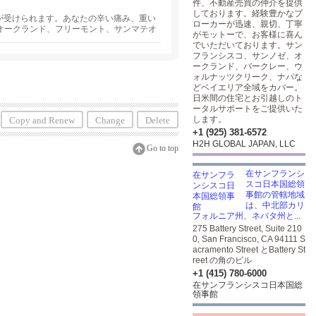
件、不動産売買の仲介を提供
しております。経験豊かなブ
教室が受けられます。あなたの辛い痛み、重い
ローカーが迅速、親切、丁寧
オークランド、フリーモント、サンマテオ
がモットーで、お客様に喜ん
でいただいております。サン
フランシスコ、サンノゼ、オ
ークランド、バークレー、ウ
ォルナッツクリーク、ナパな
どベイエリア全域をカバー。
日米間の住宅とお引越しのト
ータルサポートをご提供いた
します。
Copy and Renew
Change
Delete
+1 (925) 381-6572
H2H GLOBAL JAPAN, LLC
Go to top
在サンフランシ
スコ日本国総領
事館の管轄地域
は、中北部カリ
フォルニア州、ネバタ州と...
275 Battery Street, Suite 210
0, San Francisco, CA 94111 S
acramento Street とBattery St
reet の角のビル
+1 (415) 780-6000
在サンフランシスコ日本国総
領事館