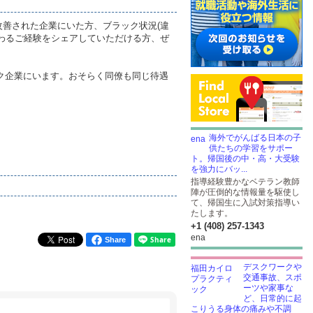
善された企業にいた方、ブラック状況(違
つわるご経験をシェアしていただける方、ぜ
ブラック企業にいます。おそらく同僚も同じ待遇
海外でがんばる日本の子
供たちの学習をサポー
ト。帰国後の中・高・大受験
を強力にバッ...
指導経験豊かなベテラン教師
陣が圧倒的な情報量を駆使し
て、帰国生に入試対策指導い
たします。
+1 (408) 257-1343
ena
Share
デスクワークや
交通事故、スポ
ーツや家事な
ど、日常的に起
こりうる身体の痛みや不調