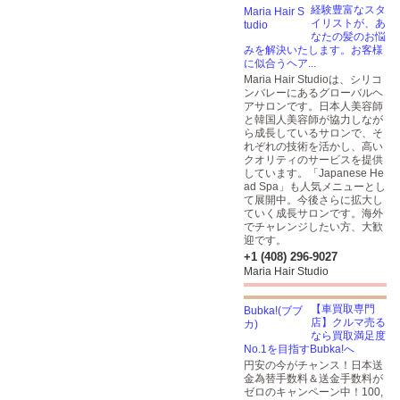
経験豊富なスタ
イリストが、あ
なたの髪のお悩
みを解決いたします。お客様
に似合うヘア...
Maria Hair Studioは、シリコ
ンバレーにあるグローバルヘ
アサロンです。日本人美容師
と韓国人美容師が協力しなが
ら成長しているサロンで、そ
れぞれの技術を活かし、高い
クオリティのサービスを提供
しています。「Japanese He
ad Spa」も人気メニューとし
て展開中。今後さらに拡大し
ていく成長サロンです。海外
でチャレンジしたい方、大歓
迎です。
+1 (408) 296-9027
Maria Hair Studio
【車買取専門
店】クルマ売る
なら買取満足度
No.1を目指すBubka!へ
円安の今がチャンス！日本送
金為替手数料＆送金手数料が
ゼロのキャンペーン中！100,