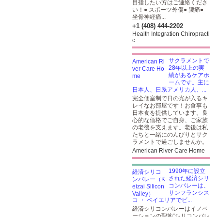
目指したい方はご連絡くださ
い！● スポーツ外傷● 腰痛●
坐骨神経痛...
+1 (408) 444-2202
Health Integration Chiropracti
c
サクラメントで
28年以上の実
績があるケアホ
ームです。主に
日本人、日系アメリカ人、...
完全個室制で日の光が入るキ
レイなお部屋です！お食事も
日本食を提供しています。良
心的な価格でご自身、ご家族
の老後を支えます。老後は私
たちと一緒にのんびりとサク
ラメントで過ごしませんか。
American River Care Home
1990年に設立
された経済シリ
コンバレーは、
サンフランシス
コ ・ ベイエリアでビ...
経済シリコンバレーはイノベ
ーションの聖地“シリコンバレ