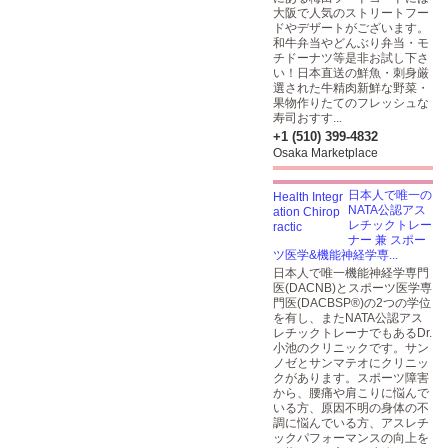
大阪で人気のストリートフー
ドやデザートがございます。
和牛弁当やどんぶり弁当・モ
チドーナツ等是非お試し下さ
い！日本直送の鮮魚・刺身厳
選された牛精肉新鮮な野菜・
果物作りたてのフレッシュな
寿司おすす...
+1 (510) 399-4832
Osaka Marketplace
日本人で唯一の
NATA公認アス
レチックトレー
ナー 兼 スポー
ツ医学&機能神経学専...
日本人で唯一機能神経学専門
医(DACNB)とスポーツ医学専
門医(DACBSP®)の2つの学位
を有し、またNATA公認アス
レチックトレーナでもあるDr.
小池のクリニックです。サン
ノゼとサンマテオにクリニッ
クがあります。スポーツ障害
から、腰痛や肩こりに悩んで
いる方、原因不明の身体の不
調に悩んでいる方、アスレチ
ックパフォーマンスの向上を