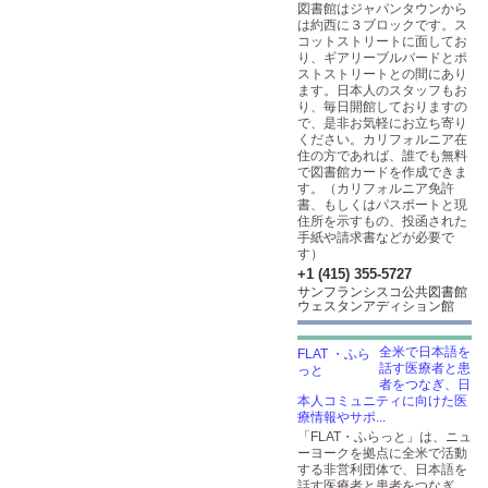
図書館はジャパンタウンから
は約西に３ブロックです。ス
コットストリートに面してお
り、ギアリーブルバードとポ
ストストリートとの間にあり
ます。日本人のスタッフもお
り、毎日開館しておりますの
で、是非お気軽にお立ち寄り
ください。カリフォルニア在
住の方であれば、誰でも無料
で図書館カードを作成できま
す。（カリフォルニア免許
書、もしくはパスポートと現
住所を示すもの、投函された
手紙や請求書などが必要で
す）
+1 (415) 355-5727
サンフランシスコ公共図書館
ウェスタンアディション館
全米で日本語を
話す医療者と患
者をつなぎ、日
本人コミュニティに向けた医
療情報やサポ...
「FLAT・ふらっと」は、ニュ
ーヨークを拠点に全米で活動
する非営利団体で、日本語を
話す医療者と患者をつなぎ、