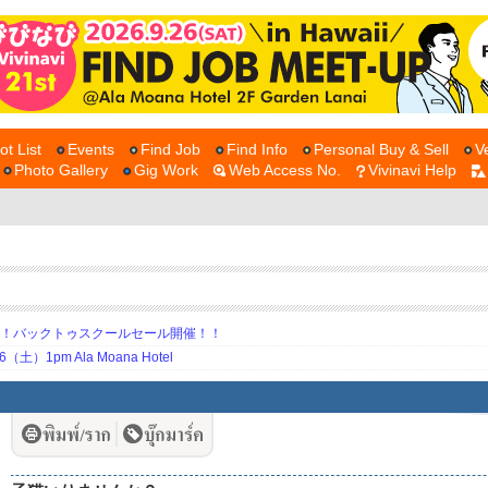
ot List
Events
Find Job
Find Info
Personal Buy & Sell
V
Photo Gallery
Gig Work
Web Access No.
Vivinavi Help
期！バックトゥスクールセール開催！！
土）1pm Ala Moana Hotel