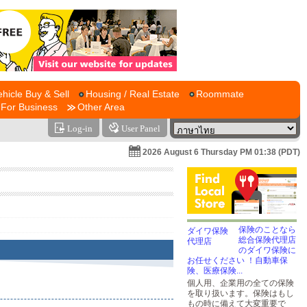
ehicle Buy & Sell
Housing / Real Estate
Roommate
For Business
Other Area
Log-in
User Panel
2026 August 6 Thursday PM 01:38 (PDT)
保険のことなら
総合保険代理店
のダイワ保険に
お任せください ！自動車保
険、医療保険...
個人用、企業用の全ての保険
を取り扱います。保険はもし
もの時に備えて大変重要で