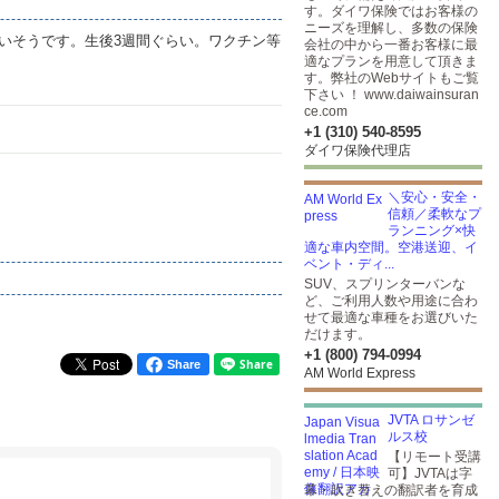
す。ダイワ保険ではお客様の
ニーズを理解し、多数の保険
いそうです。生後3週間ぐらい。ワクチン等
会社の中から一番お客様に最
適なプランを用意して頂きま
す。弊社のWebサイトもご覧
下さい ！ www.daiwainsuran
ce.com
+1 (310) 540-8595
ダイワ保険代理店
＼安心・安全・
信頼／柔軟なプ
ランニング×快
適な車内空間。空港送迎、イ
ベント・ディ...
SUV、スプリンターバンな
ど、ご利用人数や用途に合わ
せて最適な車種をお選びいた
だけます。
+1 (800) 794-0994
Share
AM World Express
JVTA ロサンゼ
ルス校
【リモート受講
可】JVTAは字
幕・吹き替えの翻訳者を育成