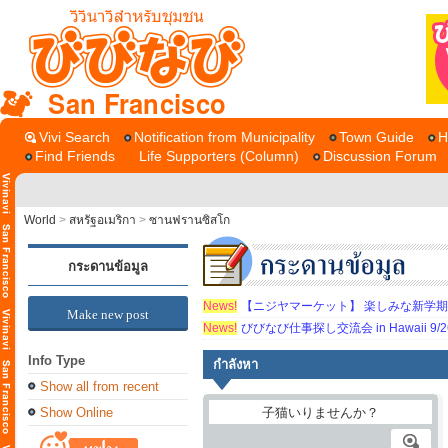
San Francisco
Vivi Search
Notification from Municipality
Town Guide
H
Find Friends
Life Supporters (Column)
Discussion Forum
World
>
สหรัฐอเมริกา
>
ซานฟรานซิสโก
กระดานข้อมูล
News!
【ニジヤマーケット】 楽しみな新学
Make new post
News!
びびなび仕事探し交流会 in Hawaii 9/26（
Info Type
กำลังหา
Show all from recent
Show Online