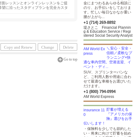
対面レッスンとオンラインレッスンをご提
金にまつわるあらゆる相談に
希望に沿ったスタディプランを完全カスタ
のり、お手伝いをしておりま
なたにピッタリの講師をご紹介します。
す。忙しい毎日なかなか重い
腰が上がら...
+1 (714) 269-8892
堤さとこ Financial Plannin
g & Education Service / Regi
stered Social Security Analyst
Copy and Renew
Change
Delete
＼安心・安全・
信頼／柔軟なプ
ランニング×快
Go to top
適な車内空間。空港送迎、イ
ベント・ディ...
SUV、スプリンターバンな
ど、ご利用人数や用途に合わ
せて最適な車種をお選びいた
だけます。
+1 (800) 794-0994
AM World Express
貯蓄が増える
『アメリカの保
険』選びをお手
伝いします！
・保険料を少しでも節約した
い・将来に向けて貯蓄を始め