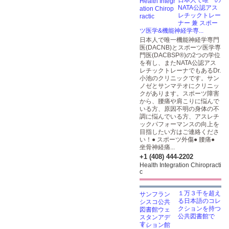
日本人で唯一の
NATA公認アス
レチックトレー
ナー 兼 スポー
ツ医学&機能神経学専...
日本人で唯一機能神経学専門
医(DACNB)とスポーツ医学専
門医(DACBSP®)の2つの学位
を有し、またNATA公認アス
レチックトレーナでもあるDr.
小池のクリニックです。サン
ノゼとサンマテオにクリニッ
クがあります。スポーツ障害
から、腰痛や肩こりに悩んで
いる方、原因不明の身体の不
調に悩んでいる方、アスレチ
ックパフォーマンスの向上を
目指したい方はご連絡くださ
い！● スポーツ外傷● 腰痛●
坐骨神経痛...
+1 (408) 444-2202
Health Integration Chiropracti
c
１万３千を超え
る日本語のコレ
クションを持つ
公共図書館で
す。