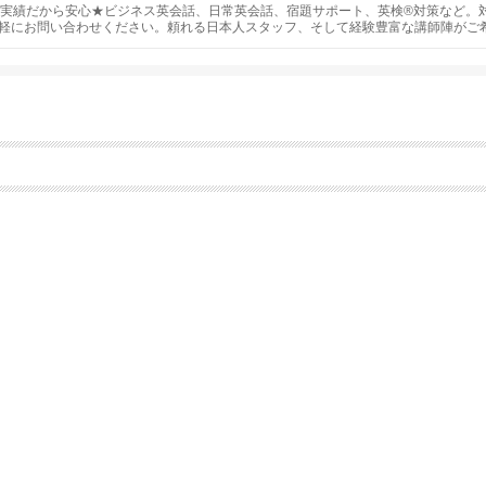
の実績だから安心★ビジネス英会話、日常英会話、宿題サポート、英検®対策など。
軽にお問い合わせください。頼れる日本人スタッフ、そして経験豊富な講師陣がご
ッショナルなサービスをご提供致します。スケジュールや学習目的に合わせて、あ