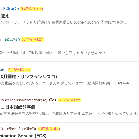
 พี่เลี้ยงเด็ก
9.47% Match
り迎え
チーノ、サラトガ近辺にで毎週木曜日6:30pm-7:30pmで子供(8才)を送...
/ เพื่อนเที่ยว
7.47% Match
張中の36歳です 17時以降で軽くご飯でも行ける方いませんか？
ังหา
6.43% Match
6月開始・サンフランシスコ）
のお世話をお願いできるナニーさんを探しています。 勤務開始時期： 2026年6...
/
หน่วยงานราชการ / สาธารณูปโภค
6.14% Match
スコ日本国総領事館
日本国総領事館の管轄地域は、中北部カリフォルニア州、ネバタ州となっています
/
การศึกษา / การฝึกหัด
4.87% Match
ication Service (ECS)