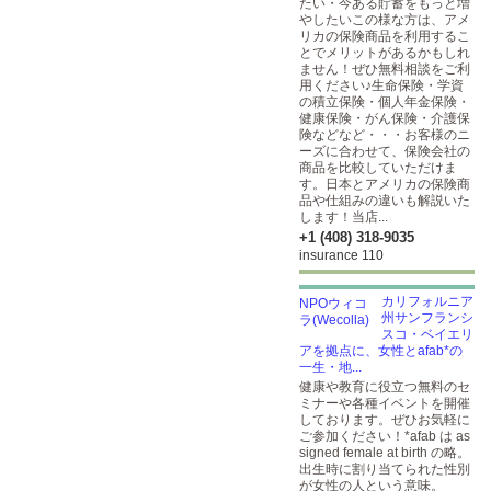
たい・今ある貯蓄をもっと増
やしたいこの様な方は、アメ
リカの保険商品を利用するこ
とでメリットがあるかもしれ
ません！ぜひ無料相談をご利
用ください♪生命保険・学資
の積立保険・個人年金保険・
健康保険・がん保険・介護保
険などなど・・・お客様のニ
ーズに合わせて、保険会社の
商品を比較していただけま
す。日本とアメリカの保険商
品や仕組みの違いも解説いた
します！当店...
+1 (408) 318-9035
insurance 110
カリフォルニア
州サンフランシ
スコ・ベイエリ
アを拠点に、女性とafab*の
一生・地...
健康や教育に役立つ無料のセ
ミナーや各種イベントを開催
しております。ぜひお気軽に
ご参加ください！*afab は as
signed female at birth の略。
出生時に割り当てられた性別
が女性の人という意味。