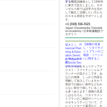
する職業訓練校として1996年
に東京で設立しました。ロサ
ンゼルス校では語学力を活か
して幅広く活躍したい方たち
のスキル習得をサポートしま
す。
+1 (310) 316-3121
Japan Visualmedia Translati
on Academy / 日本映像翻訳ア
カデミー
【保険の見直
し・リタイヤメ
ントプランのご
相談・ソーシャ
ルセキュリティに関するご
質...
ソーシャルセキュリティアナ
リスト・ファイナンシャルプ
ランナーの堤さとこです。あ
なたの保険、しっかり内容を
理解して加入していますか？
英語での細かい条件などわか
。
らない部分で損していること
も多々あります！保険の見直
しはもちろん、リタイヤメン
トプランのご相談やソーシャ
ルセキュリティについて、ク
レジットカード返済など、お