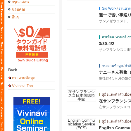
กรุณาสอน
Gig Work
/
งานบ้าน /
ขอบคุณ
週一で習い事送
อื่นๆ
サンノゼウェスト、クパ
หาเพื่อน
/
งานอดิเรก 
3/30-4/2
サンフランシスコ出
กระดานข้อมูล
/
กำล
Back
ナニーさん募集（
กระดานข้อมูล
生後約4.5ヶ月の娘
Vivinavi Top
คู่มือแนะนำตัวเมือง
在サンフランシ
在サンフランシスコ
คู่มือแนะนำตัวเมือง
English Commun