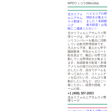
NPOウィコラ(Wecolla)
ベイエリアの野
球好きが集まり
ました！未経験
者大歓迎！お気
軽にご連絡ください！
北カリフォルニアサムライ野
球リーグは、SFベイエリア・
シリコンバレーを拠点に活動
している軟式野球団体です。
大人から子供、素人から甲子
園経験者、学生からエリート
駐在員まで、幅広い分野で活
動している野球好きが集まり
ます。未経験者大歓迎！本場
アメリカの地でのびのび野球
がしたい方、自分でチームを
作ってみたい方、コミュニテ
ィを広げたい方、のんびり運
動がしたい方など、ぜひご一
報ください。経歴や国籍、チ
ームの垣...
+1 (408) 307-2003
北カリフォルニアサムライ野
球リーグ