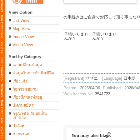
View Option
の手続きはご自身で対応して頂く事にな
List View
Map View
Image View
Video View
Sort by Category
แลกเปลี่ยนข้อมูล
ข้อมูลในการดำเนินชีวิต
[Registrant]
サザエ
[Language]
日本語
เรื่องแจ้ง
Posted :
2026/04/06
Published :
2026/04
กิจกรรมชมรม
Web Access No.
3541723
เรื่องที่กำลังทำอยู่
เปิดรับสมัคร
กรุณาช่วยรับต่อเป็น
เจ้าของ
กำลังหา
ช่วยหน่อย
You may also like...