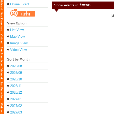
Online Event
Show events in สิงหาคม
View Option
List View
Map View
Image View
Video View
Sort by Month
2026/08
2026/09
2026/10
2026/11
2026/12
2027/01
2027/02
2027/03