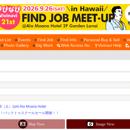
ot List
Events
Find Job
Find Info
Personal Buy & Sell
V
Photo Gallery
Gig Work
Web Access No.
Vivinavi Help
土）1pm Ala Moana Hotel
期！バックトゥスクールセール開催！！
Map View
Image View