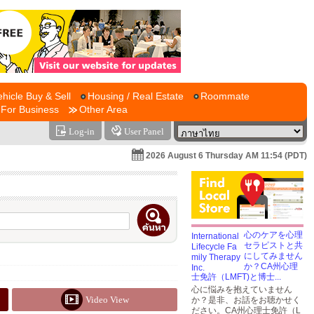
ehicle Buy & Sell
Housing / Real Estate
Roommate
For Business
Other Area
Log-in
User Panel
2026 August 6 Thursday AM 11:54 (PDT)
心のケアを心理
セラピストと共
にしてみません
か？CA州心理
士免許（LMFT)と博士...
心に悩みを抱えていません
Video View
か？是非、お話をお聴かせく
ださい。CA州心理士免許（L