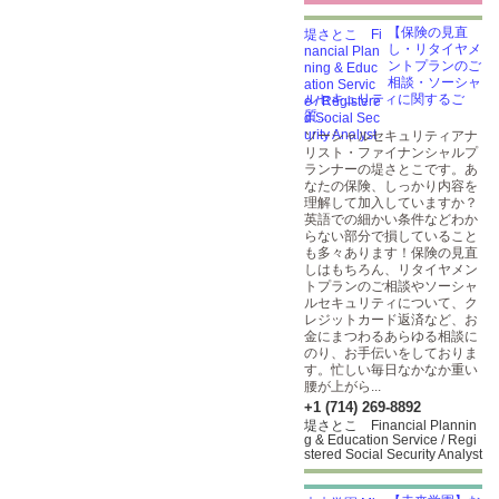
【保険の見直
し・リタイヤメ
ントプランのご
相談・ソーシャ
ルセキュリティに関するご
質...
ソーシャルセキュリティアナ
リスト・ファイナンシャルプ
ランナーの堤さとこです。あ
なたの保険、しっかり内容を
理解して加入していますか？
英語での細かい条件などわか
らない部分で損していること
も多々あります！保険の見直
しはもちろん、リタイヤメン
トプランのご相談やソーシャ
ルセキュリティについて、ク
レジットカード返済など、お
金にまつわるあらゆる相談に
のり、お手伝いをしておりま
す。忙しい毎日なかなか重い
腰が上がら...
+1 (714) 269-8892
堤さとこ Financial Plannin
g & Education Service / Regi
stered Social Security Analyst