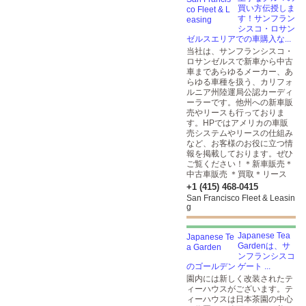
買い方伝授しま
す！サンフラン
シスコ・ロサン
ゼルスエリアでの車購入な...
当社は、サンフランシスコ・
ロサンゼルスで新車から中古
車まであらゆるメーカー、あ
らゆる車種を扱う、カリフォ
ルニア州陸運局公認カーディ
ーラーです。他州への新車販
売やリースも行っておりま
す。HPではアメリカの車販
売システムやリースの仕組み
など、お客様のお役に立つ情
報を掲載しております。ぜひ
ご覧ください！＊新車販売＊
中古車販売 ＊買取＊リース
+1 (415) 468-0415
San Francisco Fleet & Leasin
g
Japanese Tea
Gardenは、サ
ンフランシスコ
のゴールデン ゲート ...
園内には新しく改装されたテ
ィーハウスがございます。テ
ィーハウスは日本茶園の中心