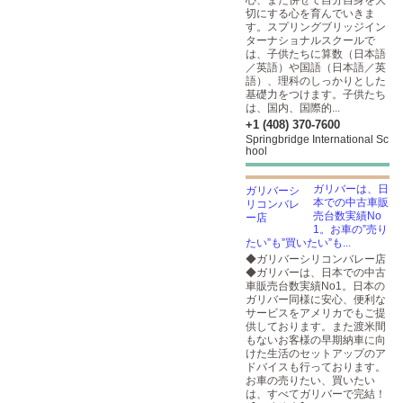
心、また併せて自分自身を大
切にする心を育んでいきま
す。スプリングブリッジイン
ターナショナルスクールで
は、子供たちに算数（日本語
／英語）や国語（日本語／英
語）、理科のしっかりとした
基礎力をつけます。子供たち
は、国内、国際的...
+1 (408) 370-7600
Springbridge International Sc
hool
ガリバーは、日
本での中古車販
売台数実績No
1。お車の”売り
たい”も”買いたい”も...
◆ガリバーシリコンバレー店
◆ガリバーは、日本での中古
車販売台数実績No1。日本の
ガリバー同様に安心、便利な
サービスをアメリカでもご提
供しております。また渡米間
もないお客様の早期納車に向
けた生活のセットアップのア
ドバイスも行っております。
お車の売りたい、買いたい
は、すべてガリバーで完結！