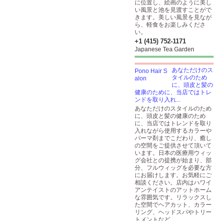
に位置し、絵画のように美し
い風景と池を見渡すことがで
きます。美しい風景を見なが
ら、軽食をお楽しみくださ
い。
+1 (415) 752-1171
Japanese Tea Garden
あなただけのス
タイルのため
に、頭皮と髪の
健康のために、当店ではトレ
ンドを取り入れ...
あなただけのスタイルのため
に、頭皮と髪の健康のため
に、当店ではトレンドを取り
入れながら使用するカラーや
パーマ剤までこだわり、癒し
の空間をご提供させて頂いて
います。日本の医療用ウィッ
グ会社との提携が始まり、部
分、フルウィッグを必要な方
にお届けします。お気軽にご
相談ください。店内はハワイ
アンテイストのアットホーム
な雰囲気です。リラックスし
た空間でヘアカット、カラー
リング、ヘッドスパやトリー
トメントなど...