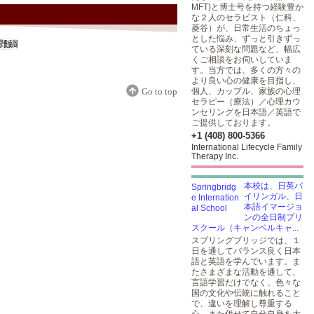
MFT)と博士号を持つ経験豊か
な２人のセラピスト（仁科、
菱谷）が、日常生活のちょっ
とした悩み、ずっと引きずっ
ている深刻な問題など、幅広
くご相談をお伺いしていま
す。当方では、多くの方々の
より良い心の健康を目指し、
Go to top
個人、カップル、家族の心理
セラピー（療法）／心理カウ
ンセリングを日本語／英語で
ご提供しております。
+1 (408) 800-5366
International Lifecycle Family
Therapy Inc.
本校は、日英バ
イリンガル、日
本語イマージョ
ンの全日制プリ
スクール（キャンベルキャ...
スプリングブリッジでは、１
日を通してバランス良く日本
語と英語を学んでいます。ま
たさまざまな活動を通して、
言語学習だけでなく、色々な
国の文化や伝統に触れること
で、違いを理解し尊重する