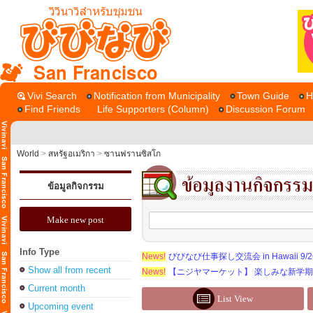
San Francisco
Vivi Search
Notification from Municipality
Town Guide
H
Find Friends
Life Supporters (Column)
Discussion Forum
World
>
สหรัฐอเมริกา
>
ซานฟรานซิสโก
ข้อมูลกิจกรรม
Make new post
Info Type
News!
びびなび仕事探し交流会 in Hawaii 9/26（
Show all from recent
News!
【ニジヤマーケット】 楽しみな新学
Current month
List View
Upcoming event