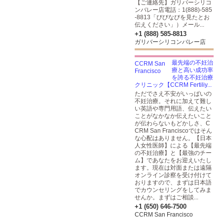
【ご連絡先】ガリバーシリコ
ンバレー店電話：1(888)-585
-8813「びびなびを見たとお
伝えください」）メール...
+1 (888) 585-8813
ガリバーシリコンバレー店
最先端の不妊治
療と高い成功率
を誇る不妊治療
クリニック【CCRM Fertiliy...
ただでさえ不安がいっぱいの
不妊治療。それに加えて難し
い英語や専門用語、伝えたい
ことがなかなか伝えたいこと
が伝わらないもどかしさ、C
CRM San Franciscoではそん
な心配はありません。【日本
人女性医師】による【最先端
の不妊治療】と【最強のチー
ム】であなたをお迎えいたし
ます。現在は対面または遠隔
オンライン診察を受け付けて
おりますので、まずは日本語
でカウンセリングをしてみま
せんか。まずはご相談...
+1 (650) 646-7500
CCRM San Francisco