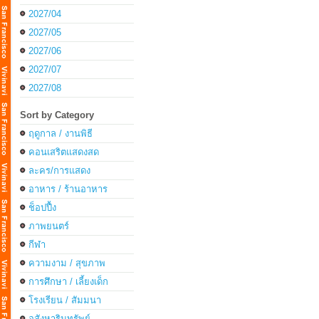
2027/04
2027/05
2027/06
2027/07
2027/08
Sort by Category
ฤดูกาล / งานพิธี
คอนเสริตแสดงสด
ละคร/การแสดง
อาหาร / ร้านอาหาร
ช็อปปื้ง
ภาพยนตร์
กีฬา
ความงาม / สุขภาพ
การศึกษา / เลี้ยงเด็ก
โรงเรียน / สัมมนา
อสังหาริมทรัพย์