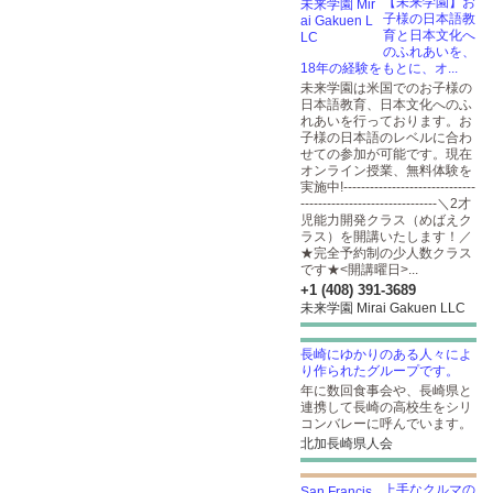
【未来学園】お
子様の日本語教
育と日本文化へ
のふれあいを、
18年の経験をもとに、オ...
未来学園は米国でのお子様の
日本語教育、日本文化へのふ
れあいを行っております。お
子様の日本語のレベルに合わ
せての参加が可能です。現在
オンライン授業、無料体験を
実施中!------------------------------
-------------------------------＼2才
児能力開発クラス（めばえク
ラス）を開講いたします！／
★完全予約制の少人数クラス
です★<開講曜日>...
+1 (408) 391-3689
未来学園 Mirai Gakuen LLC
長崎にゆかりのある人々によ
り作られたグループです。
年に数回食事会や、長崎県と
連携して長崎の高校生をシリ
コンバレーに呼んでいます。
北加長崎県人会
上手なクルマの