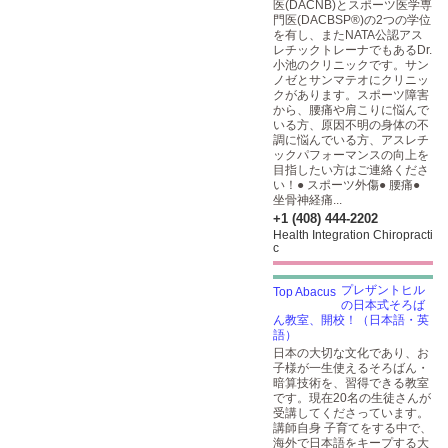
医(DACNB)とスポーツ医学専
門医(DACBSP®)の2つの学位
を有し、またNATA公認アス
レチックトレーナでもあるDr.
小池のクリニックです。サン
ノゼとサンマテオにクリニッ
クがあります。スポーツ障害
から、腰痛や肩こりに悩んで
いる方、原因不明の身体の不
調に悩んでいる方、アスレチ
ックパフォーマンスの向上を
目指したい方はご連絡くださ
い！● スポーツ外傷● 腰痛●
坐骨神経痛...
+1 (408) 444-2202
Health Integration Chiropracti
c
プレザントヒル
の日本式そろば
ん教室、開校！（日本語・英
語）
日本の大切な文化であり、お
子様が一生使えるそろばん・
暗算技術を、習得できる教室
です。現在20名の生徒さんが
受講してくださっています。
講師自身 子育てをする中で、
海外で日本語をキープする大