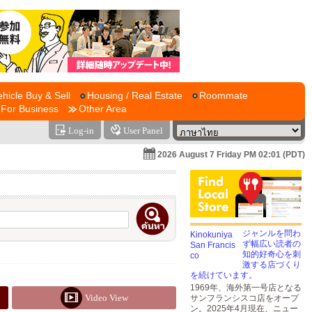
ehicle Buy & Sell
Housing / Real Estate
Roommate
For Business
Other Area
Log-in
User Panel
2026 August 7 Friday PM 02:01 (PDT)
ジャンルを問わ
ず幅広い読者の
知的好奇心を刺
激する店づくり
を続けています。
1969年、海外第一号店となる
Video View
サンフランシスコ店をオープ
ン。2025年4月現在、ニュー