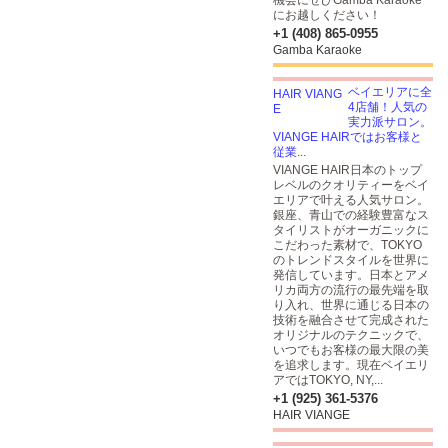
機会にぜひGamba Karaoke
にお越しください！
+1 (408) 865-0955
Gamba Karaoke
ベイエリアに全
4店舗！人気の
実力派サロン。
VIANGE HAIRではお客様と
従業...
VIANGE HAIR日本のトップ
レベルのクオリティーをベイ
エリアで叶える人気サロン。
銀座、青山での経験豊富なス
タイリストがオーガニックに
こだわった素材で、TOKYO
のトレンドスタイルを世界に
発信しています。日本とアメ
リカ両方の流行の最先端を取
り入れ、世界に通じる日本の
技術を融合させて完成された
オリジナルのテクニックで、
いつでもお客様の最大限の美
を追求します。現在ベイエリ
アではTOKYO, NY,...
+1 (925) 361-5376
HAIR VIANGE