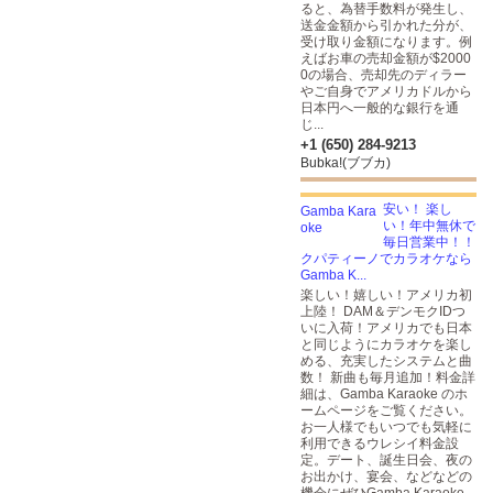
ると、為替手数料が発生し、
送金金額から引かれた分が、
受け取り金額になります。例
えばお車の売却金額が$2000
0の場合、売却先のディラー
やご自身でアメリカドルから
日本円へ一般的な銀行を通
じ...
+1 (650) 284-9213
Bubka!(ブブカ)
安い！ 楽し
い！年中無休で
毎日営業中！！
クパティーノでカラオケなら
Gamba K...
楽しい！嬉しい！アメリカ初
上陸！ DAM＆デンモクIDつ
いに入荷！アメリカでも日本
と同じようにカラオケを楽し
める、充実したシステムと曲
数！ 新曲も毎月追加！料金詳
細は、Gamba Karaoke のホ
ームページをご覧ください。
お一人様でもいつでも気軽に
利用できるウレシイ料金設
定。デート、誕生日会、夜の
お出かけ、宴会、などなどの