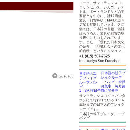
ヨーク、サンフランシスコ、
ロサンゼルス、シカゴ、シア
トル、ポートランドなどの主
要都市を中心に、計17店舗、
文具・雑貨を扱うMAIDO計4
店舗を展開しています。各店
舗では、日本語の書籍、雑誌
はもちろん、文具や雑貨の取
り扱いにも力を入れていま
す。また、「優れた日本文化
の紹介」「地域社会への文化
的貢献」というミッション...
+1 (415) 567-7625
Kinokuniya San Francisco
日本語の親子プ
Go to top
レイグループ
「バンビ」会員
募集中 毎月第
1・3火曜日午前に開催中
サンフランシスコ ジャパンタ
ウンにて行われている０〜４
歳位までの日本人のプレイグ
ループです。
日本語の親子プレイグループ
バンビ