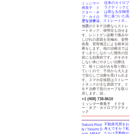
従来のカイロプ
ラクティックと
は異なる生物理
学に基づいた高
度な治療法。ストレートネ...
当院のＣＢＰ治療ならストレ
ートネック、側弯症も治せま
す。レントゲン診断で痛みや
しびれの原因を見極め、姿勢
改善、背骨矯正による根本治
療をします。他の治療法では
すっきりしなかった慢性の症
状にも効果的です。ボキボキ
しない体にやさしい治療法
で、徐々にゆがみを取り除い
ていくので、子供から大人ま
で安心して治療を受けられま
す。スマホ症候群はストレー
トネックが主な原因です。Ｃ
ＢＰ治療で首のカーブを取り
戻します。頭...
+1 (408) 738-8610
ミッシマー寿美子 ドクタ
ー・オブ・カイロプラクティ
ック
不動産売買をお
考えですか？私
たちは手数料が