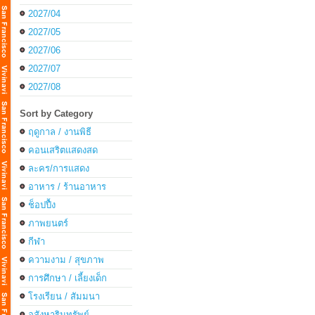
2027/04
2027/05
2027/06
2027/07
2027/08
Sort by Category
ฤดูกาล / งานพิธี
คอนเสริตแสดงสด
ละคร/การแสดง
อาหาร / ร้านอาหาร
ช็อปปื้ง
ภาพยนตร์
กีฬา
ความงาม / สุขภาพ
การศึกษา / เลี้ยงเด็ก
โรงเรียน / สัมมนา
อสังหาริมทรัพย์