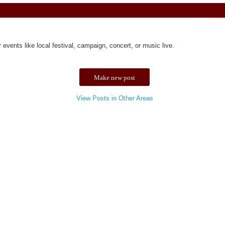
events like local festival, campaign, concert, or music live.
Make new post
View Posts in Other Areas