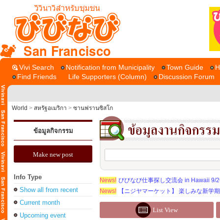
San Francisco
Vivi Search
Notification from Municipality
Town Guide
H
Find Friends
Life Supporters (Column)
Discussion Forum
World
>
สหรัฐอเมริกา
>
ซานฟรานซิสโก
ข้อมูลกิจกรรม
Make new post
Info Type
News!
びびなび仕事探し交流会 in Hawaii 9/26（
Show all from recent
News!
【ニジヤマーケット】 楽しみな新学
Current month
List View
Upcoming event