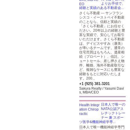
よりお手頃で、
経験と実績のある不動産会...
さくら不動産 — サンフラン
シスコ・イーストベイ不動産
のことなら、信頼と実績の
「さくら不動産」にお任せく
ださい。20年以上の経験と豊
富な実績で、安心してお取引
いただけます。さくら不動産
は、デイビスやすみ（康美）
が率いるチームです。通常の
住宅売買はもちろん、遺産相
続（プロベート）、信託、シ
ョートセール、差し押さえ物
件、離婚、海外不動産取引な
ど、複雑なケースにも豊富な
経験をもとに対応いたしま
す。200...
+1 (925) 381-3201
Sakura Realty / Yasumi Davi
s, MBA/CEO
日本人で唯一の
NATA公認アス
レチックトレー
ナー 兼 スポー
ツ医学&機能神経学専...
日本人で唯一機能神経学専門