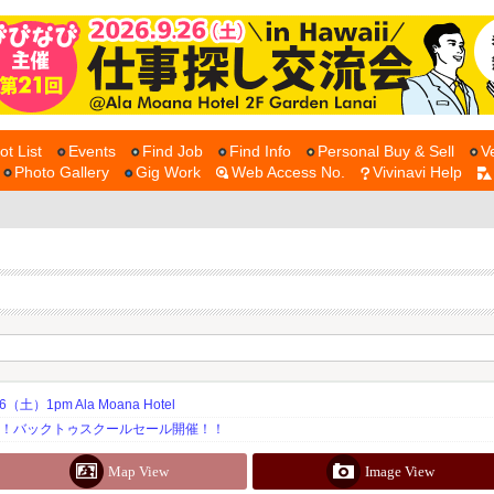
ot List
Events
Find Job
Find Info
Personal Buy & Sell
V
Photo Gallery
Gig Work
Web Access No.
Vivinavi Help
土）1pm Ala Moana Hotel
期！バックトゥスクールセール開催！！
Map View
Image View