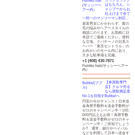
カウンセリング
はもちろん、シ
ャンプーからお
仕上げまで全て
一対一のマンツーマン対応...
老若男女にかかわらず、髪の
毛の悩みやヘアースタイルの
相談にのります。お気軽に日
本語でご連絡ください。便利
な立地、クパチーノの日系ス
ーパー「東京セントラル」の
お向かいのモール内にあり、
大きな駐車場も完備。
+1 (408) 430-7871
Fumiko hair(サッシーヘアー
内）
【車買取専門
店】クルマ売る
なら買取満足度
No.1を目指すBubka!へ
円安の今がチャンス！日本送
金為替手数料＆送金手数料が
ゼロのキャンペーン中！100,
000円以上もお得！為替手数
料＆送金手数料がゼロのキャ
ンペーン中！ご存知でしょう
か? 通常、銀行やペイパル
などを利用して日本へ送金す