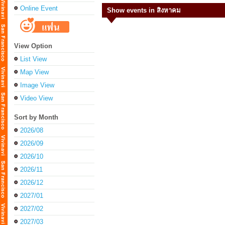
Online Event
Show events in สิงหาคม
View Option
List View
Map View
Image View
Video View
Sort by Month
2026/08
2026/09
2026/10
2026/11
2026/12
2027/01
2027/02
2027/03