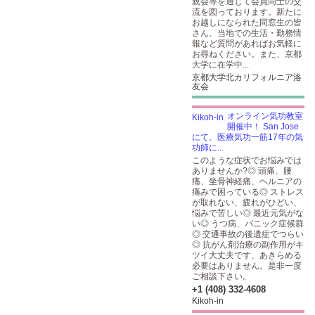
親会等を通じて会員同士の交
流を図っております。新たに
お越しになられた同窓生の皆
さん、当地での生活・勤務情
報など質問があればお気軽に
お尋ねください。また、京都
大学に在学中...
京都大学北カリフォルニア洛
友会
オンライン気功教室
開催中！ San Jose
にて、医療気功一筋17年の気
功師に...
このような症状でお悩みでは
ありませんか?◎ 頭痛、腰
痛、坐骨神経痛、ヘルニアの
痛みで困っている◎ ストレス
が取れない、疲れがひどい、
悩みで苦しい◎ 最近元気がな
い◎ うつ病、パニック症候群
◎ 交通事故の後遺症でつらい
◎ 抗がん剤治療の副作用がキ
ツイ大丈夫です、あきらめる
必要はありません。是非一度
ご相談下さい。
+1 (408) 332-4608
Kikoh-in