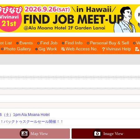
ot List
Events
Find Job
Find Info
Personal Buy & Sell
V
Photo Gallery
Gig Work
Web Access No.
Vivinavi Help
土）1pm Ala Moana Hotel
期！バックトゥスクールセール開催！！
Map View
Image View