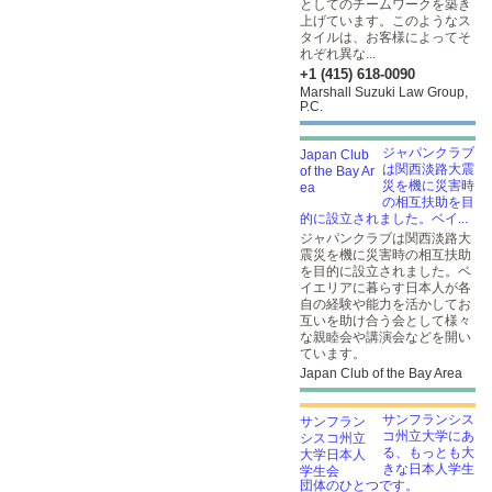
としてのチームワークを築き
上げています。このようなス
タイルは、お客様によってそ
れぞれ異な...
+1 (415) 618-0090
Marshall Suzuki Law Group,
P.C.
ジャパンクラブ
は関西淡路大震
災を機に災害時
の相互扶助を目
的に設立されました。ベイ...
ジャパンクラブは関西淡路大
震災を機に災害時の相互扶助
を目的に設立されました。ベ
イエリアに暮らす日本人が各
自の経験や能力を活かしてお
互いを助け合う会として様々
な親睦会や講演会などを開い
ています。
Japan Club of the Bay Area
サンフランシス
コ州立大学にあ
る、もっとも大
きな日本人学生
団体のひとつです。