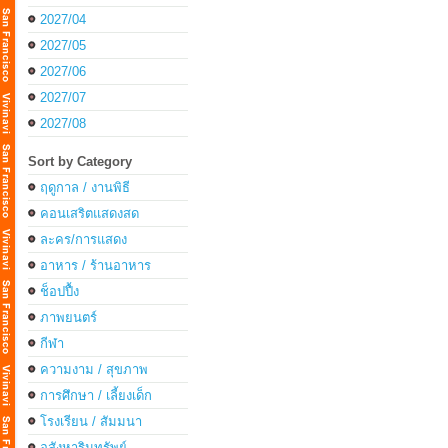
2027/04
2027/05
2027/06
2027/07
2027/08
Sort by Category
ฤดูกาล / งานพิธี
คอนเสริตแสดงสด
ละคร/การแสดง
อาหาร / ร้านอาหาร
ช็อปปื้ง
ภาพยนตร์
กีฬา
ความงาม / สุขภาพ
การศึกษา / เลี้ยงเด็ก
โรงเรียน / สัมมนา
อสังหาริมทรัพย์