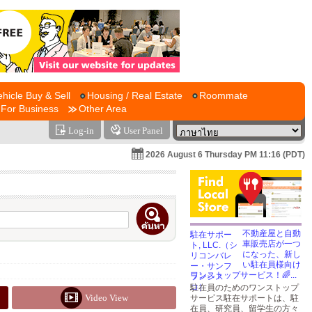
ehicle Buy & Sell
Housing / Real Estate
Roommate
For Business
Other Area
Log-in
User Panel
2026 August 6 Thursday PM 11:16 (PDT)
不動産屋と自動
車販売店が一つ
になった、新し
い駐在員様向け
ワンストップサービス！🌈...
駐在員のためのワンストップ
Video View
サービス駐在サポートは、駐
在員、研究員、留学生の方々