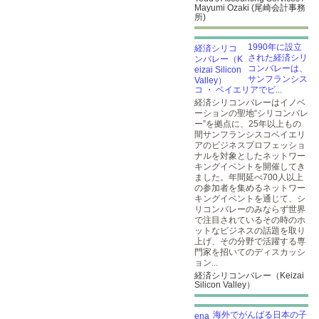
Mayumi Ozaki (尾崎会計事務
所)
1990年に設立
された経済シリ
コンバレーは、
サンフランシス
コ ・ ベイエリアでビ...
経済シリコンバレーはイノベ
ーションの聖地“シリコンバレ
ー”を拠点に、25年以上もの
間サンフランシスコベイエリ
アのビジネスプロフェッショ
ナルを対象としたネットワー
キングイベントを開催してき
ました。年間延べ700人以上
の参加者を集めるネットワー
キングイベントを通じて、シ
リコンバレーのみならず世界
で注目されているその時のホ
ットなビジネスの話題を取り
上げ、その分野で活躍する専
門家を招いてのディスカッシ
ョン...
経済シリコンバレー（Keizai
Silicon Valley）
海外でがんばる日本の子