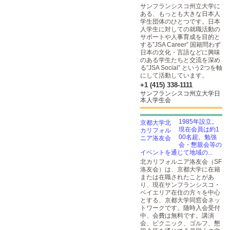
サンフランシスコ州立大学に
ある、もっとも大きな日本人
学生団体のひとつです。日本
人学生に対しての就職活動の
サポートや人事育成を目的と
する”JSA Career” 国籍問わず
日本の文化・言語などに興味
のある学生たちと交流を深め
る”JSA Social” という2つを軸
にして活動しています。
+1 (415) 338-1111
サンフランシスコ州立大学日
本人学生会
1985年設立。
現在会員は約1
00名超。勉強
会・懇親会等の
イベントを通じて地域の...
北カリフォルニア洛友会（SF
洛友会）は、京都大学に在籍
または在職されたことがあ
り、現在サンフランシスコ・
ベイエリア在住の方々を中心
とする、京都大学同窓会ネッ
トワークです。随時入会受付
中、会費は無料です。講演
会、ピクニック、ゴルフ、懇