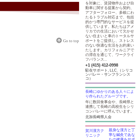
を対象に、賃貸物件および自
動車に関する提案から契約、
アフターフォロー、多岐にわ
たるトラブル対応まで、包括
的かつ専門的なサービスを提
供しています。私たちはアメ
リカでの生活において欠かせ
ない住まいと車のトータルサ
Go to top
ポートをご提供し、ストレス
のない快適な生活をお約束い
たします。カリフォルニアで
の滞在を通じて、ワークライ
フバランス...
+1 (415) 412-0998
駐在サポート, LLC.（シリコ
ンバレー・サンフランシス
コ）
長崎にゆかりのある人々によ
り作られたグループです。
年に数回食事会や、長崎県と
連携して長崎の高校生をシリ
コンバレーに呼んでいます。
北加長崎県人会
親身な漢方と丁
寧な鍼灸であな
たの健康をサポ