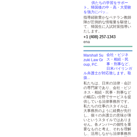
供たちの学習をサポー
ト。帰国後の中・高・大受験
を強力にバッ...
指導経験豊かなベテラン教師
陣が圧倒的な情報量を駆使し
て、帰国生に入試対策指導い
たします。
+1 (408) 257-1343
ena
会社・ビジネ
ス・相続・民
事・刑事など、
日米バイリンガ
ル弁護士が対応致します。取
扱...
私たちは、日米の法律・会計
の専門家であり、会社・ビジ
ネス・相続・民事・刑事など
の幅広い分野でサービスを提
供している法律事務所です。
私たちの仕事のスタイルは、
大事務所のように経費が先行
し、個々の弁護士の意味が薄
いというスタイルではありま
せん。各メンバーの個性を重
要なものと考え、それを理解
し、活用しながら法律事務所