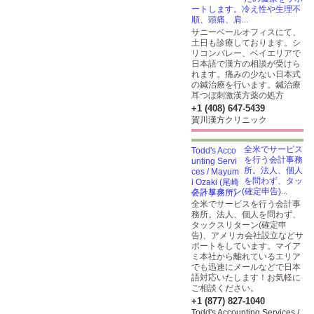
ートします。冷え性や生理不
順、頭痛、肩...
サニーベールオフィスにて、
土日も診療しております。シ
リコンバレー、ベイエリアで
日本語で漢方の相談が受けら
れます。痛みの少ない日本式
の鍼治療を行います。鍼治療
耳つぼ刺激漢方薬の処方
+1 (408) 647-5439
賀川漢方クリニック
全米でサービス
を行う会計事務
所。法人、個人
を問わず、タッ
クスリターン(確定申告)...
全米でサービスを行う会計事
務所。法人、個人を問わず、
タックスリターン(確定申
告)、アメリカ会社設立などサ
ポートをしています。マイア
ミ本社から離れているエリア
でも迅速にメールなどで日本
語対応いたします！お気軽に
ご相談ください。
+1 (877) 827-1040
Todd's Accounting Services /