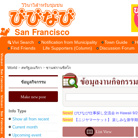
San Francisco
Vivi Search
Notification from Municipality
Town Guide
H
Find Friends
Life Supporters (Column)
Discussion Forum
World
>
สหรัฐอเมริกา
>
ซานฟรานซิสโก
ข้อมูลกิจกรรม
Make new post
Info Type
News!
びびなび仕事探し交流会 in Hawaii 9/26（
Show all from recent
News!
【ニジヤマーケット】 楽しみな新学
Current month
List View
Upcoming event