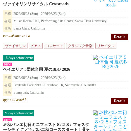
ヴァイオリンリサイタル Crossroads
日程
2026/08/23 (Sun) - 2026/08/23 (Sun)
会場
Music Recital Hall, Performing Arts Center, Santa Clara University
住所
Santa Clara, California
คอนเสริตแสดงสด
Details
ヴァイオリン
ピアノ
コンサート
クラシック音楽
リサイタル
16 days before event
NEW
ベイエリア 5団体合同 夏のBBQ 2026
日程
2026/08/23 (Sun) - 2026/08/23 (Sun)
会場
Baylands Park: 999 E Caribbean Dr, Sunnyvale, CA 94089
住所
Sunnyvale, California
ฤดูกาล / งานพิธี
Details
21 days before event
NEW
🎉秋バレエ初日ミニフェスト８/２８♪ フォスタ
ーシティ こどもバレエ秋コーススタート！🩰✨