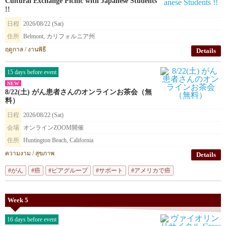
Cultural Exchange Picnic with Japanese Students
!!
日程
2026/08/22 (Sat)
住所
Belmont, カリフォルニア州
ฤดูกาล / งานพิธี
Details
15 days before event
NEW
8/22(土) がん患者さんのオンラインお茶会（無
料）
日程
2026/08/22 (Sat)
会場
オンラインZOOM開催
住所
Huntington Beach, California
ความงาม / สุขภาพ
Details
#がん
#癌
#ピアグループ
#サポート
#アメリカで癌
Week 5
16 days before event