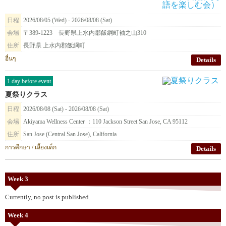
日程
2026/08/05 (Wed) - 2026/08/08 (Sat)
会場
〒389-1223 長野県上水内郡飯綱町袖之山310
住所
長野県 上水内郡飯綱町
อื่นๆ
Details
1 day before event
夏祭りクラス
日程
2026/08/08 (Sat) - 2026/08/08 (Sat)
会場
Akiyama Wellness Center ：110 Jackson Street San Jose, CA 95112
住所
San Jose (Central San Jose), California
การศึกษา / เลี้ยงเด็ก
Details
Week 3
Currently, no post is published.
Week 4