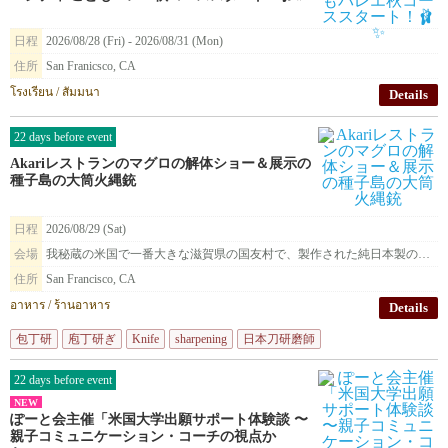
日程
2026/08/28 (Fri) - 2026/08/31 (Mon)
住所
San Franicsco, CA
โรงเรียน / สัมมนา
Details
22 days before event
Akariレストランのマグロの解体ショー＆展示の
種子島の大筒火縄銃
日程
2026/08/29 (Sat)
会場
我秘蔵の米国で一番大きな滋賀県の国友村で、製作された純日本製の種子島火縄銃を展示致します。
住所
San Francisco, CA
อาหาร / ร้านอาหาร
Details
包丁研
庖丁研ぎ
Knife
sharpening
日本刀研磨師
22 days before event
NEW
ぽーと会主催「米国大学出願サポート体験談 〜
親子コミュニケーション・コーチの視点か