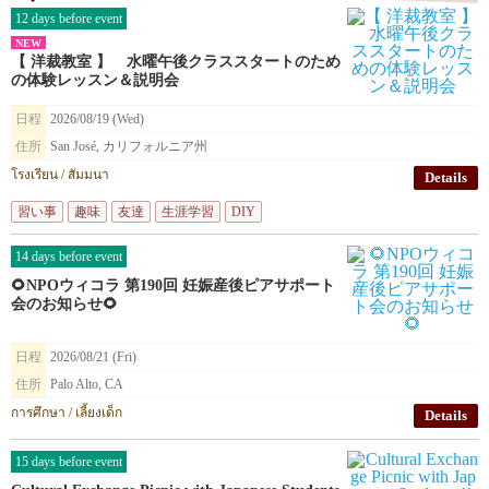
12 days before event
NEW
【 洋裁教室 】 水曜午後クラススタートのため
の体験レッスン＆説明会
日程
2026/08/19 (Wed)
住所
San José, カリフォルニア州
โรงเรียน / สัมมนา
Details
習い事
趣味
友達
生涯学習
DIY
14 days before event
🌻NPOウィコラ 第190回 妊娠産後ピアサポート
会のお知らせ🌻
日程
2026/08/21 (Fri)
住所
Palo Alto, CA
การศึกษา / เลี้ยงเด็ก
Details
15 days before event