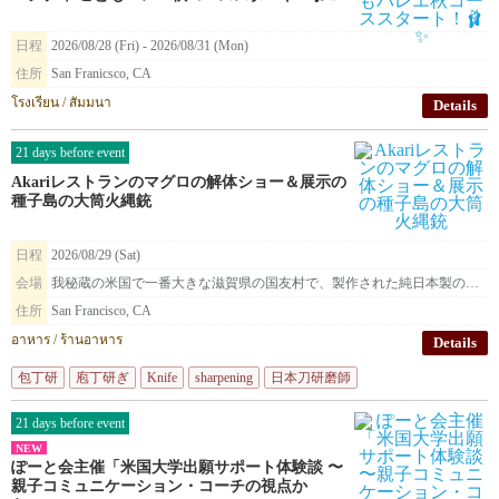
日程
2026/08/28 (Fri) - 2026/08/31 (Mon)
住所
San Franicsco, CA
โรงเรียน / สัมมนา
Details
21 days before event
Akariレストランのマグロの解体ショー＆展示の
種子島の大筒火縄銃
日程
2026/08/29 (Sat)
会場
我秘蔵の米国で一番大きな滋賀県の国友村で、製作された純日本製の種子島火縄銃を展示致します。
住所
San Francisco, CA
อาหาร / ร้านอาหาร
Details
包丁研
庖丁研ぎ
Knife
sharpening
日本刀研磨師
21 days before event
NEW
ぽーと会主催「米国大学出願サポート体験談 〜
親子コミュニケーション・コーチの視点か