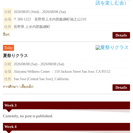
日程
2026/08/05 (Wed) - 2026/08/08 (Sat)
会場
〒389-1223 長野県上水内郡飯綱町袖之山310
住所
長野県 上水内郡飯綱町
อื่นๆ
Details
Today
夏祭りクラス
日程
2026/08/08 (Sat) - 2026/08/08 (Sat)
会場
Akiyama Wellness Center ：110 Jackson Street San Jose, CA 95112
住所
San Jose (Central San Jose), California
การศึกษา / เลี้ยงเด็ก
Details
Week 3
Currently, no post is published.
Week 4