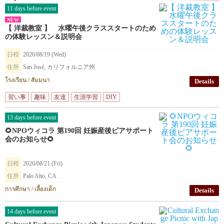
11 days before event
NEW
【 洋裁教室 】 水曜午後クラススタートのため
の体験レッスン＆説明会
日程
2026/08/19 (Wed)
住所
San José, カリフォルニア州
โรงเรียน / สัมมนา
Details
習い事
趣味
友達
生涯学習
DIY
13 days before event
🌻NPOウィコラ 第190回 妊娠産後ピアサポート
会のお知らせ🌻
日程
2026/08/21 (Fri)
住所
Palo Alto, CA
การศึกษา / เลี้ยงเด็ก
Details
14 days before event