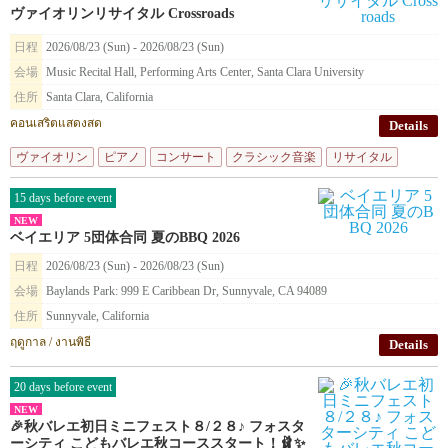
ヴァイオリンリサイタル Crossroads
日程
2026/08/23 (Sun) - 2026/08/23 (Sun)
会場
Music Recital Hall, Performing Arts Center, Santa Clara University
住所
Santa Clara, California
คอนเสริตแสดงสด
Details
ヴァイオリン
ピアノ
コンサート
クラシック音楽
リサイタル
15 days before event
NEW
ベイエリア 5団体合同 夏のBBQ 2026
日程
2026/08/23 (Sun) - 2026/08/23 (Sun)
会場
Baylands Park: 999 E Caribbean Dr, Sunnyvale, CA 94089
住所
Sunnyvale, California
ฤดูกาล / งานพิธี
Details
20 days before event
NEW
🎉秋バレエ初日ミニフェスト８/２８♪ フォスタ
ーシティ こどもバレエ秋コーススタート！🩰✨