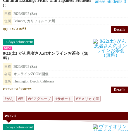
Cultural Exchange Picnic with Japanese Students
!!
日程
2026/08/22 (Sat)
住所
Belmont, カリフォルニア州
ฤดูกาล / งานพิธี
Details
14 days before event
NEW
8/22(土) がん患者さんのオンラインお茶会（無
料）
日程
2026/08/22 (Sat)
会場
オンラインZOOM開催
住所
Huntington Beach, California
ความงาม / สุขภาพ
Details
#がん
#癌
#ピアグループ
#サポート
#アメリカで癌
Week 5
15 days before event