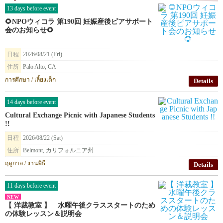
13 days before event
🌻NPOウィコラ 第190回 妊娠産後ピアサポート
会のお知らせ🌻
日程
2026/08/21 (Fri)
住所
Palo Alto, CA
การศึกษา / เลี้ยงเด็ก
Details
14 days before event
Cultural Exchange Picnic with Japanese Students
!!
日程
2026/08/22 (Sat)
住所
Belmont, カリフォルニア州
ฤดูกาล / งานพิธี
Details
11 days before event
NEW
【 洋裁教室 】 水曜午後クラススタートのため
の体験レッスン＆説明会