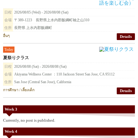
日程
2026/08/05 (Wed) - 2026/08/08 (Sat)
会場
〒389-1223 長野県上水内郡飯綱町袖之山310
住所
長野県 上水内郡飯綱町
อื่นๆ
Details
Today
夏祭りクラス
日程
2026/08/08 (Sat) - 2026/08/08 (Sat)
会場
Akiyama Wellness Center ：110 Jackson Street San Jose, CA 95112
住所
San Jose (Central San Jose), California
การศึกษา / เลี้ยงเด็ก
Details
Week 3
Currently, no post is published.
Week 4