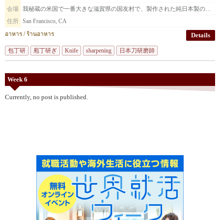
会場
我秘蔵の米国で一番大きな滋賀県の国友村で、製作された純日本製の種子島火縄銃を展示致します。
住所
San Francisco, CA
อาหาร / ร้านอาหาร
Details
包丁研
庖丁研ぎ
Knife
sharpening
日本刀研磨師
Week 6
Currently, no post is published.