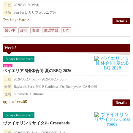
日程
2026/08/19 (Wed)
住所
San José, カリフォルニア州
โรงเรียน / สัมมนา
Details
習い事
趣味
友達
生涯学習
DIY
Week 5
15 days before event
NEW
ベイエリア 5団体合同 夏のBBQ 2026
日程
2026/08/23 (Sun) - 2026/08/23 (Sun)
会場
Baylands Park: 999 E Caribbean Dr, Sunnyvale, CA 94089
住所
Sunnyvale, California
ฤดูกาล / งานพิธี
Details
15 days before event
ヴァイオリンリサイタル Crossroads