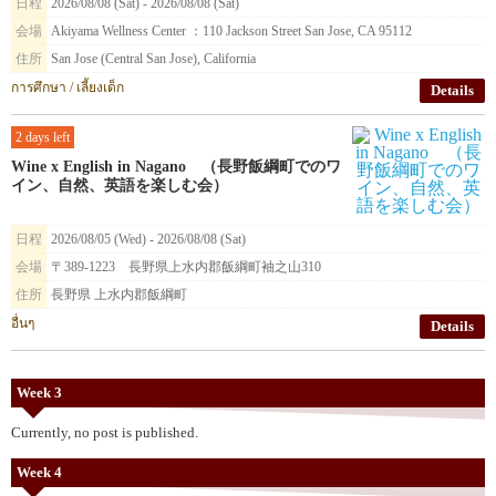
日程
2026/08/08 (Sat) - 2026/08/08 (Sat)
会場
Akiyama Wellness Center ：110 Jackson Street San Jose, CA 95112
住所
San Jose (Central San Jose), California
การศึกษา / เลี้ยงเด็ก
Details
2 days left
Wine x English in Nagano （長野飯綱町でのワ
イン、自然、英語を楽しむ会）
日程
2026/08/05 (Wed) - 2026/08/08 (Sat)
会場
〒389-1223 長野県上水内郡飯綱町袖之山310
住所
長野県 上水内郡飯綱町
อื่นๆ
Details
Week 3
Currently, no post is published.
Week 4