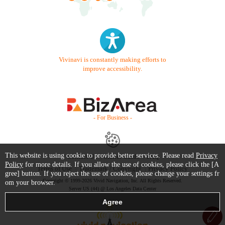
Vivinavi is constantly making efforts to
improve accessibility.
- For Business -
This website is using cookie to provide better services. Please read
Privacy
Contact Us
Starter Guide
FAQ
Policy
for more details. If you allow the use of cookies, please click the [A
Terms of Use
Trademark / Copyright
Privacy Policy
gree] button. If you reject the use of cookies, please change your settings fr
Copyright © 1999-2026 Vivid Navigation, Inc. All Rights Reserved.
om your browser.
Server US (44) @ Los Angeles Data Center