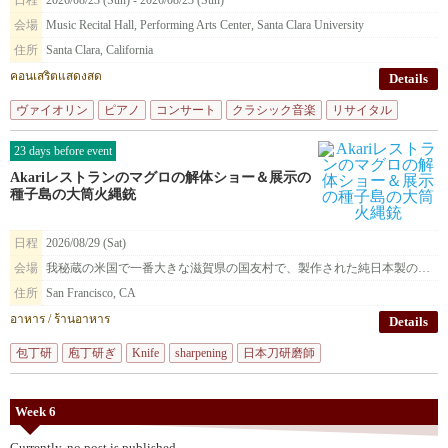
日程
2026/08/23 (Sun) - 2026/08/23 (Sun)
会場
Music Recital Hall, Performing Arts Center, Santa Clara University
住所
Santa Clara, California
คอนเสริตแสดงสด
Details
ヴァイオリン
ピアノ
コンサート
クラシック音楽
リサイタル
23 days before event
Akariレストランのマグロの解体ショー＆展示の
種子島の大筒火縄銃
日程
2026/08/29 (Sat)
会場
我秘蔵の米国で一番大きな滋賀県の国友村で、製作された純日本製の種子島火縄銃を展示致します。
住所
San Francisco, CA
อาหาร / ร้านอาหาร
Details
包丁研
庖丁研ぎ
Knife
sharpening
日本刀研磨師
Week 6