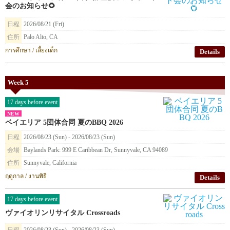
会のお知らせ🌻
日程
2026/08/21 (Fri)
住所
Palo Alto, CA
การศึกษา / เลี้ยงเด็ก
Details
Week 5
17 days before event
NEW
ベイエリア 5団体合同 夏のBBQ 2026
日程
2026/08/23 (Sun) - 2026/08/23 (Sun)
会場
Baylands Park: 999 E Caribbean Dr, Sunnyvale, CA 94089
住所
Sunnyvale, California
ฤดูกาล / งานพิธี
Details
17 days before event
ヴァイオリンリサイタル Crossroads