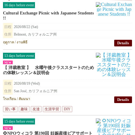
16 days before event
Cultural Exchange Picnic with Japanese Students
!!
日程
2026/08/22 (Sat)
住所
Belmont, カリフォルニア州
ฤดูกาล / งานพิธี
Details
13 days before event
NEW
【 洋裁教室 】 水曜午後クラススタートのため
の体験レッスン＆説明会
日程
2026/08/19 (Wed)
住所
San José, カリフォルニア州
โรงเรียน / สัมมนา
Details
習い事
趣味
友達
生涯学習
DIY
15 days before event
NEW
🌻NPOウィコラ 第190回 妊娠産後ピアサポート