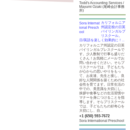
Todd's Accounting Services /
Mayumi Ozaki (尾崎会計事務
所)
カリフォルニア
州認定校の日英
バイリンガルプ
リスクール。
日/英語を楽しく効果的に！...
カリフォルニア州認定の日英
バイリンガルプレスクールで
す。少人数制で行事も盛りだ
くさん！お気軽にメールでお
問い合わせください。そらプ
リスクールでは、子どもたち
が心からの思いやりをもっ
て、お友達、先生と接し、良
好な人間関係を築くための社
会性を育てます。日常生活の
中での、美意識を大切にし、
挨拶や食事などの生活習慣や
マナーを身につけることを指
導します。そらプリスクール
では、子どもたちの好奇心を
大切にし、自...
+1 (650) 593-7672
Sora International Preschool