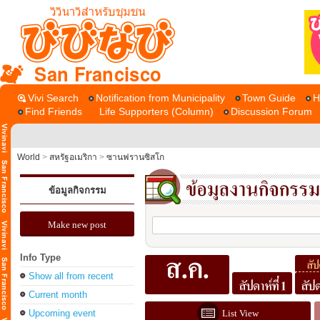
San Francisco
Vivi Search
Notification from Municipality
Town Guide
H
Find Friends
Life Supporters (Column)
Discussion Forum
World
>
สหรัฐอเมริกา
>
ซานฟรานซิสโก
ข้อมูลกิจกรรม
Make new post
Info Type
Show all from recent
Current month
Upcoming event
List View