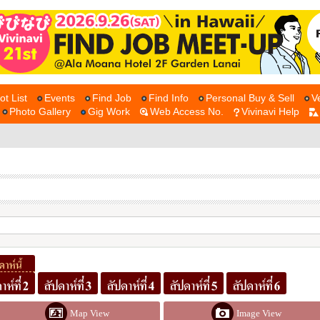
ot List
Events
Find Job
Find Info
Personal Buy & Sell
V
Photo Gallery
Gig Work
Web Access No.
Vivinavi Help
Map View
Image View