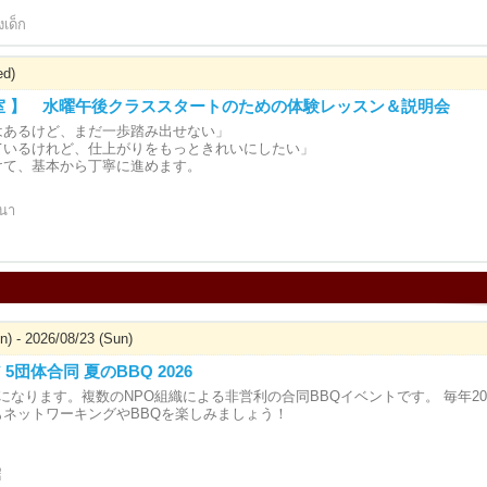
งเด็ก
ed)
室 】 水曜午後クラススタートのための体験レッスン＆説明会
はあるけど、まだ一歩踏み出せない」
ているけれど、仕上がりをもっときれいにしたい」
けて、基本から丁寧に進めます。
มนา
n) - 2026/08/23 (Sun)
5団体合同 夏のBBQ 2026
になります。複数のNPO組織による非営利の合同BBQイベントです。 毎年2
もネットワーキングやBBQを楽しみましょう！
ี