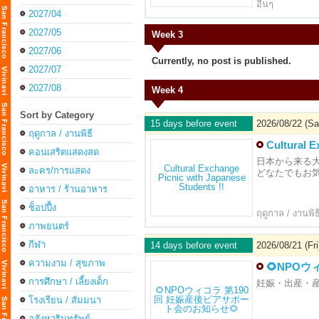
อื่นๆ
2027/04
2027/05
Week 3
2027/06
Currently, no post is published.
2027/07
2027/08
Week 4
Sort by Category
15 days before event
2026/08/22 (Sa
ฤดูกาล / งานพิธี
Cultural E
คอนเสริตแสดงสด
日本から来る
ละคร/การแสดง
どなたでもお
อาหาร / ร้านอาหาร
ช็อปปื้ง
ฤดูกาล / งานพิธ
ภาพยนตร์
กีฬา
14 days before event
2026/08/21 (Fri
ความงาม / สุขภาพ
🌻NPO
การศึกษา / เลี้ยงเด็ก
妊娠・出産・
โรงเรียน / สัมมนา
อสังหาริมทรัพย์