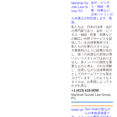
会社・ビジネ
ス・相続・民
事・刑事など、
日米バイリンガ
ル弁護士が対応致します。取
扱...
私たちは、日米の法律・会計
の専門家であり、会社・ビジ
ネス・相続・民事・刑事など
の幅広い分野でサービスを提
供している法律事務所です。
私たちの仕事のスタイルは、
大事務所のように経費が先行
し、個々の弁護士の意味が薄
いというスタイルではありま
せん。各メンバーの個性を重
要なものと考え、それを理解
し、活用しながら法律事務所
としてのチームワークを築き
上げています。このようなス
タイルは、お客様によってそ
れぞれ異な...
+1 (415) 618-0090
Marshall Suzuki Law Group,
P.C.
San Joseの昔なが
らの本格居酒屋で