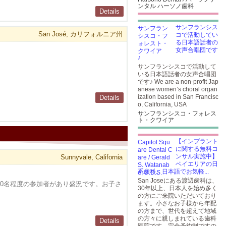
ンタル ハーソノ歯科
Details
サンフランシス
San José, カリフォルニア州
コで活動してい
る日本語話者の
女声合唱団です
♪
サンフランシスコで活動して
いる日本語話者の女声合唱団
です♪ We are a non-profit Jap
anese women’s choral organ
ization based in San Francisc
Details
o, California, USA
サンフランシスコ・フォレス
ト・クワイア
【インプラント
に関する無料コ
ンサル実施中】
Sunnyvale, California
ベイエリアの日
系歯科。日本語でお気軽...
San Joseにある渡辺歯科は、
00名程度の参加者があり盛況です。お子さ
30年以上、日本人を始め多く
の方にご来院いただいており
ます。小さなお子様から年配
の方まで、世代を超えて地域
の方々に親しまれている歯科
Details