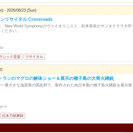
n) - 2026/08/23 (Sun)
リサイタル Crossroads
、New World Symphonyのヴァイオリニスト、松本茉依がサンタクラ
しください。
สด
ラシック音楽
リサイタル
t)
レストランのマグロの解体ショー＆展示の種子島の大筒火縄銃
で一番大きな滋賀県の国友村で、製作された純日本製の種子島火縄銃を展示致
าหาร
日本刀研磨師