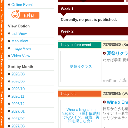
Online Event
Week 1
Currently, no post is published.
View Option
Week 2
List View
Map View
1 day before event
2026/08/08 (Sat
Image View
夏祭りク
Video View
わかば学園 夏
Sort by Month
2026/08
การศึกษา / เลี้ย
2026/09
2026/10
1 day left
2026/08/05 (We
2026/11
Wine x
2026/12
日常から少し
2027/01
ワイナリー直
オリジナルラ
2027/02
2027/03