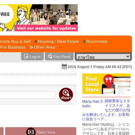
ehicle Buy & Sell
Housing / Real Estate
Roommate
For Business
Other Area
Log-in
User Panel
2026 August 7 Friday AM 06:43 (PDT)
経験豊富なスタ
イリストが、あ
なたの髪のお悩
みを解決いたします。お客様
に似合うヘア...
Maria Hair Studioは、シリコ
ンバレーにあるグローバルヘ
Video View
アサロンです。日本人美容師