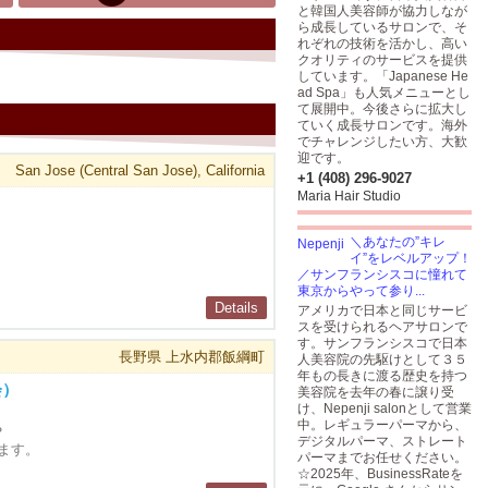
と韓国人美容師が協力しなが
ら成長しているサロンで、そ
れぞれの技術を活かし、高い
クオリティのサービスを提供
しています。「Japanese He
ad Spa」も人気メニューとし
て展開中。今後さらに拡大し
ていく成長サロンです。海外
でチャレンジしたい方、大歓
迎です。
San Jose (Central San Jose), California
+1 (408) 296-9027
Maria Hair Studio
＼あなたの”キレ
イ”をレベルアップ！
／サンフランシスコに憧れて
東京からやって参り...
Details
アメリカで日本と同じサービ
スを受けられるヘアサロンで
す。サンフランシスコで日本
長野県 上水内郡飯綱町
人美容院の先駆けとして３５
年もの長きに渡る歴史を持つ
会）
美容院を去年の春に譲り受
け、Nepenji salonとして営業
中。レギュラーパーマから、
？
デジタルパーマ、ストレート
ます。
パーマまでお任せください。
☆2025年、BusinessRateを