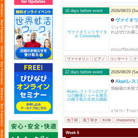
16 days before event
2026/08/23 (Su
ヴァイオリン
ジュリアード卒
ればぜひお越
คอนเสริตแสดง
ヴァイオリン
ピアノ
コンサート
ク
22 days before event
2026/08/29 (Sa
Akari
我秘蔵の米国
อาหาร / ร้านอ
包丁研
庖丁研ぎ
Knife
sharpening
Week 6