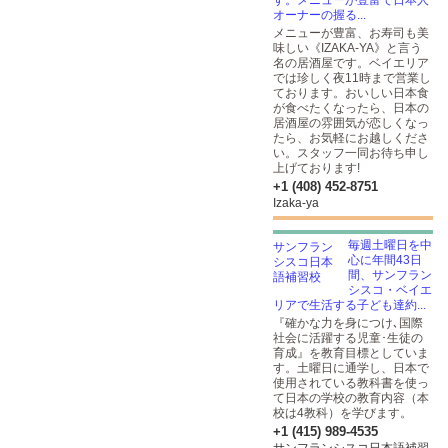
す。メニューが豊富で日本人
オーナーの握る...
メニューが豊富、お寿司も美
味しい《IZAKA-YA》と言う
名の居酒屋です。ベイエリア
では珍しく夜11時まで営業し
ております。おいしい日本食
が食べたくなったら、日本の
居酒屋の雰囲気が恋しくなっ
たら、お気軽にお越しくださ
い。スタッフ一同お待ち申し
上げております!
+1 (408) 452-8751
Izaka-ya
毎週土曜日を中
心に年間43日
間、サンフラン
シスコ・ベイエ
リアで生活する子ども達約...
『確かな力を身につけ､国際
社会に活躍する児童･生徒の
育成』を教育目標としていま
す。土曜日に通学し、日本で
使用されている教科書を使っ
て日本の学校の教育内容（本
校は4教科）を学びます。
+1 (415) 989-4535