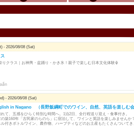
) - 2026/08/08 (Sat)
ラス
祭りクラス｜お神輿・盆踊り・かき氷！親子で楽しむ日本文化体験🏮
งเด็ก
d) - 2026/08/08 (Sat)
 English in Nagano （長野飯綱町でのワイン、自然、英語を楽しむ
離れて、五感をひらく特別な時間へ。1泊2日、全行程送り迎え・食事付き。
営の築160年「古民家のらのら」に宿泊して、ワインと英語を楽しみませんか
ベル付きボトルワイン、農作物、ハーブティなどのお土産もたくさんついてき