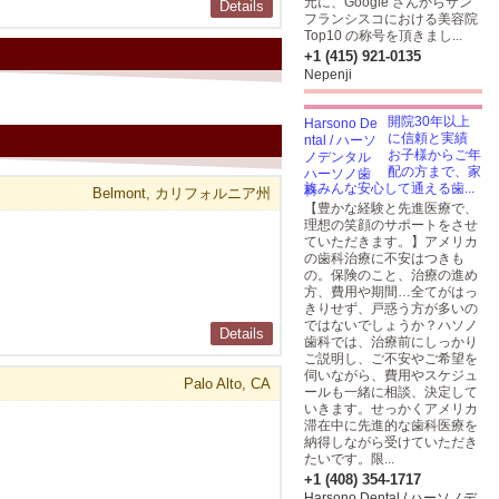
元に、Google さんからサン
Details
フランシスコにおける美容院
Top10 の称号を頂きまし...
+1 (415) 921-0135
Nepenji
開院30年以上
に信頼と実績
お子様からご年
配の方まで、家
族みんな安心して通える歯...
Belmont, カリフォルニア州
【豊かな経験と先進医療で、
理想の笑顔のサポートをさせ
ていただきます。】アメリカ
の歯科治療に不安はつきも
の。保険のこと、治療の進め
方、費用や期間…全てがはっ
きりせず、戸惑う方が多いの
ではないでしょうか？ハソノ
Details
歯科では、治療前にしっかり
ご説明し、ご不安やご希望を
伺いながら、費用やスケジュ
Palo Alto, CA
ールも一緒に相談、決定して
いきます。せっかくアメリカ
滞在中に先進的な歯科医療を
納得しながら受けていただき
たいです。限...
+1 (408) 354-1717
Harsono Dental / ハーソノデ