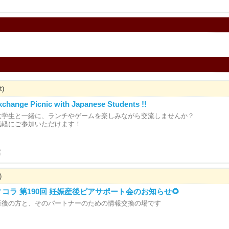
t)
xchange Picnic with Japanese Students !!
大学生と一緒に、ランチやゲームを楽しみながら交流しませんか？
気軽にご参加いただけます！
ี
)
ウィコラ 第190回 妊娠産後ピアサポート会のお知らせ🌻
産後の方と、そのパートナーのための情報交換の場です