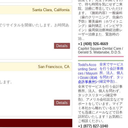
医院です。完全予約制ですの
で、待ち時間を気にせずご来
院、治療に専念していただけ
Santa Clara, California
ます。《施術内容》一般歯科
（歯のクリーニング、虫歯の
予防）審美歯科（ホワイトニ
ラ大学でリサイタルを開催いたします。お時間あ
ング）歯列矯正（インビザラ
イン）歯周病治療神経治療レ
ーザー治療また、緊急時の
治...
+1 (408) 926-4669
Details
Capitol Square Dental Care /
Gerald S. Watanabe, D.D.S.
全米でサービス
San Francisco, CA
を行う会計事務
所。法人、個人
を問わず、タッ
クスリターン(確定申告)...
します。
全米でサービスを行う会計事
務所。法人、個人を問わず、
タックスリターン(確定申
告)、アメリカ会社設立などサ
Details
ポートをしています。マイア
ミ本社から離れているエリア
でも迅速にメールなどで日本
語対応いたします！お気軽に
ご相談ください。
+1 (877) 827-1040