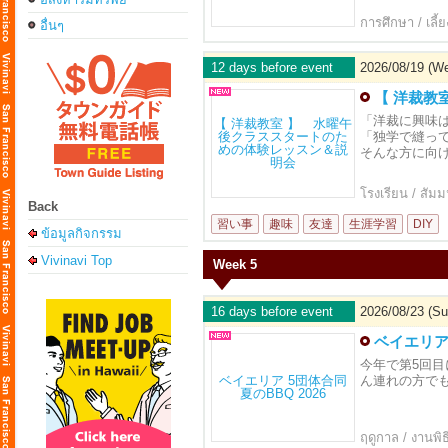
การศึกษา / เลี้ย
อื่นๆ
12 days before event
2026/08/19 (W
【 洋裁教
「洋裁に興味
「独学で縫っ
そんな方に向
โรงเรียน / สัม
Back
習い事
趣味
友達
生涯学習
DIY
ข้อมูลกิจกรรม
Vivinavi Top
Week 5
16 days before event
2026/08/23 (Su
ベイエリア 
今年で第5回目
ん連れの方で
ฤดูกาล / งานพิธ