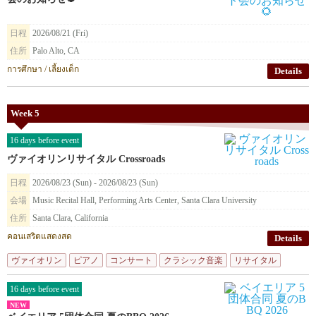
日程
2026/08/21 (Fri)
住所
Palo Alto, CA
การศึกษา / เลี้ยงเด็ก
Details
Week 5
16 days before event
ヴァイオリンリサイタル Crossroads
日程
2026/08/23 (Sun) - 2026/08/23 (Sun)
会場
Music Recital Hall, Performing Arts Center, Santa Clara University
住所
Santa Clara, California
คอนเสริตแสดงสด
Details
ヴァイオリン
ピアノ
コンサート
クラシック音楽
リサイタル
16 days before event
NEW