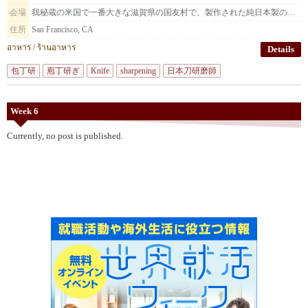
会場
我秘蔵の米国で一番大きな滋賀県の国友村で、製作された純日本製の種子島火縄銃を展示致します。
住所
San Francisco, CA
อาหาร / ร้านอาหาร
Details
包丁研
庖丁研ぎ
Knife
sharpening
日本刀研磨師
Week 6
Currently, no post is published.