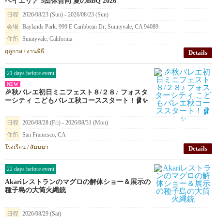
ベイエリア 5団体合同 夏のBBQ 2026
日程
2026/08/23 (Sun) - 2026/08/23 (Sun)
会場
Baylands Park: 999 E Caribbean Dr, Sunnyvale, CA 94089
住所
Sunnyvale, California
ฤดูกาล / งานพิธี
Details
21 days before event
NEW
🎉秋バレエ初日ミニフェスト８/２８♪ フォスタ
ーシティ こどもバレエ秋コーススタート！🩰✨
日程
2026/08/28 (Fri) - 2026/08/31 (Mon)
住所
San Franicsco, CA
โรงเรียน / สัมมนา
Details
22 days before event
Akariレストランのマグロの解体ショー＆展示の
種子島の大筒火縄銃
日程
2026/08/29 (Sat)