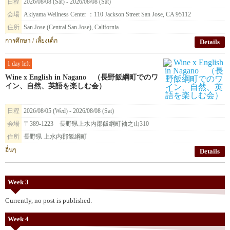
日程
2026/08/08 (Sat) - 2026/08/08 (Sat)
会場
Akiyama Wellness Center ：110 Jackson Street San Jose, CA 95112
住所
San Jose (Central San Jose), California
การศึกษา / เลี้ยงเด็ก
Details
1 day left
Wine x English in Nagano （長野飯綱町でのワ
イン、自然、英語を楽しむ会）
日程
2026/08/05 (Wed) - 2026/08/08 (Sat)
会場
〒389-1223 長野県上水内郡飯綱町袖之山310
住所
長野県 上水内郡飯綱町
อื่นๆ
Details
Week 3
Currently, no post is published.
Week 4