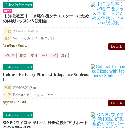
12 days before event
NEW
【 洋裁教室 】 水曜午後クラススタートのため
の体験レッスン＆説明会
日程
2026/08/19 (Wed)
住所
San José, カリフォルニア州
โรงเรียน / สัมมนา
Details
習い事
趣味
友達
生涯学習
DIY
15 days before event
Cultural Exchange Picnic with Japanese Students
!!
日程
2026/08/22 (Sat)
住所
Belmont, カリフォルニア州
ฤดูกาล / งานพิธี
Details
14 days before event
🌻NPOウィコラ 第190回 妊娠産後ピアサポート
会のお知らせ🌻