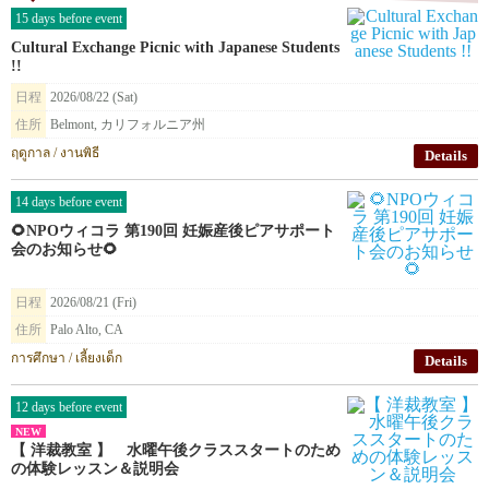
15 days before event
Cultural Exchange Picnic with Japanese Students
!!
日程
2026/08/22 (Sat)
住所
Belmont, カリフォルニア州
ฤดูกาล / งานพิธี
Details
14 days before event
🌻NPOウィコラ 第190回 妊娠産後ピアサポート
会のお知らせ🌻
日程
2026/08/21 (Fri)
住所
Palo Alto, CA
การศึกษา / เลี้ยงเด็ก
Details
12 days before event
NEW
【 洋裁教室 】 水曜午後クラススタートのため
の体験レッスン＆説明会