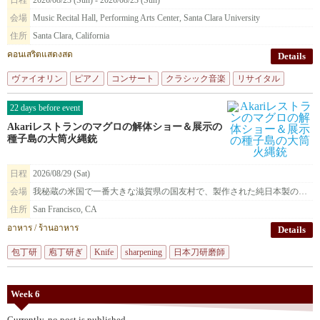
日程
2026/08/23 (Sun) - 2026/08/23 (Sun)
会場
Music Recital Hall, Performing Arts Center, Santa Clara University
住所
Santa Clara, California
คอนเสริตแสดงสด
Details
ヴァイオリン
ピアノ
コンサート
クラシック音楽
リサイタル
22 days before event
Akariレストランのマグロの解体ショー＆展示の
種子島の大筒火縄銃
日程
2026/08/29 (Sat)
会場
我秘蔵の米国で一番大きな滋賀県の国友村で、製作された純日本製の種子島火縄銃を展示致します。
住所
San Francisco, CA
อาหาร / ร้านอาหาร
Details
包丁研
庖丁研ぎ
Knife
sharpening
日本刀研磨師
Week 6