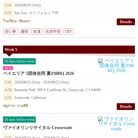
日程
2026/08/19 (Wed)
住所
San José, カリフォルニア州
โรงเรียน / สัมมนา
Details
習い事
趣味
友達
生涯学習
DIY
Week 5
16 days before event
NEW
ベイエリア 5団体合同 夏のBBQ 2026
日程
2026/08/23 (Sun) - 2026/08/23 (Sun)
会場
Baylands Park: 999 E Caribbean Dr, Sunnyvale, CA 94089
住所
Sunnyvale, California
ฤดูกาล / งานพิธี
Details
16 days before event
ヴァイオリンリサイタル Crossroads