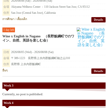
日程
2026/08/08 (Sat) - 2026/08/08 (Sat)
会場
Akiyama Wellness Center ：110 Jackson Street San Jose, CA 95112
住所
San Jose (Central San Jose), California
การศึกษา / เลี้ยงเด็ก
Details
1 day left
Wine x English in Nagano （長野飯綱町でのワ
イン、自然、英語を楽しむ会）
日程
2026/08/05 (Wed) - 2026/08/08 (Sat)
会場
〒389-1223 長野県上水内郡飯綱町袖之山310
住所
長野県 上水内郡飯綱町
อื่นๆ
Details
Week 3
Currently, no post is published.
Week 4