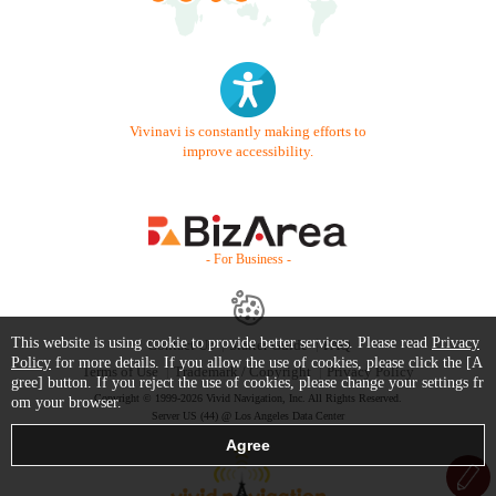
Vivinavi is constantly making efforts to
improve accessibility.
- For Business -
This website is using cookie to provide better services. Please read
Privacy
Contact Us
Starter Guide
FAQ
Policy
for more details. If you allow the use of cookies, please click the [A
Terms of Use
Trademark / Copyright
Privacy Policy
gree] button. If you reject the use of cookies, please change your settings fr
Copyright © 1999-2026 Vivid Navigation, Inc. All Rights Reserved.
om your browser.
Server US (44) @ Los Angeles Data Center