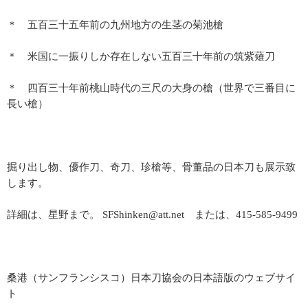
＊ 五百三十五年前の九州地方の生茎の菊池槍
＊ 米国に一振りしか存在しない五百三十年前の筑紫薙刀
＊ 四百三十年前桃山時代の三尺の大身の槍（世界で三番目に
長い槍）
掘り出し物、優作刀、奇刀、珍槍等、骨董品の日本刀も展示致
します。
詳細は、星野まで。 SFShinken@att.net または、415-585-9499
桑港（サンフランシスコ）日本刀協会の日本語版のウェブサイ
ト