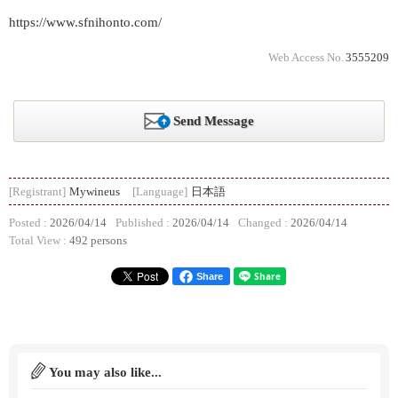
https://www.sfnihonto.com/
Web Access No.
3555209
Send Message
[Registrant]
Mywineus
[Language]
日本語
Posted :
2026/04/14
Published :
2026/04/14
Changed :
2026/04/14
Total View :
492 persons
Share
You may also like...