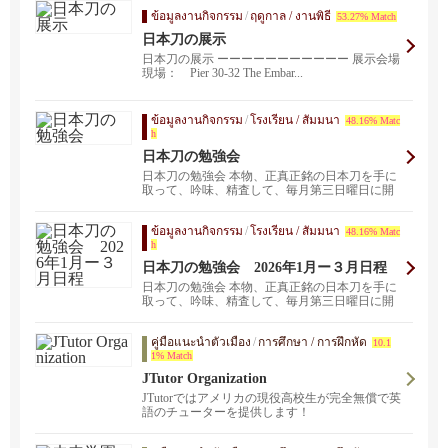
ข้อมูลงานกิจกรรม
/
ฤดูกาล / งานพิธี
53.27% Match
日本刀の展示
日本刀の展示 ーーーーーーーーーーー 展示会場
現場： Pier 30-32 The Embar...
ข้อมูลงานกิจกรรม
/
โรงเรียน / สัมมนา
48.16% Matc
h
日本刀の勉強会
日本刀の勉強会 本物、正真正銘の日本刀を手に
取って、吟味、精査して、毎月第三日曜日に開
催している、我...
ข้อมูลงานกิจกรรม
/
โรงเรียน / สัมมนา
48.16% Matc
h
日本刀の勉強会 2026年1月ー３月日程
日本刀の勉強会 本物、正真正銘の日本刀を手に
取って、吟味、精査して、毎月第三日曜日に開
催している、我...
คู่มือแนะนำตัวเมือง
/
การศึกษา / การฝึกหัด
10.1
1% Match
JTutor Organization
JTutorではアメリカの現役高校生が完全無償で英
語のチューターを提供します！