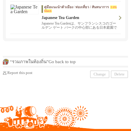
など様々な分野に精通したスタッフが、相談か
คู่มือแนะนำตัวเมือง
/
ท่องเที่ยว / สันทนาการ
ら解決まで日本語でサポートします。豊富な知
3.6%
Match
識と経験であなたの権利を守ります。どんなこ
とでもまずはお気軽にご連絡ください！『日本
Japanese Tea Garden
語オペレーション：800-725-0571」 アラスカ
Japanese Tea Gardenは、サンフランシスコのゴー
州・アリゾナ州・イリノイ州・オクラホマ州・
ルデン ゲート パークの中心部にある日本庭園で
オレゴン州・カリフォルニア州・コロラド州・
す。自然の美しさや調和を体験して頂くための
ネバダ州・ニューメキシコ州・テキサス州・ユ
機会をご提供しています。
タ州・ワシントン州から無料相談受け付けてい
ます！
“รวมภาพในท้องถิ่น”Go back to top
Report this post
Change
Delete