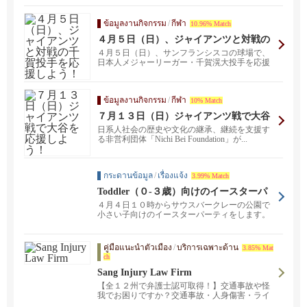
ข้อมูลงานกิจกรรม
/
กีฬา
10.96% Match
４月５日（日）、ジャイアンツと対戦の
千賀投手を応援しよう！
４月５日（日）、サンフランシスコの球場で、
日本人メジャーリーガー・千賀滉大投手を応援
する特別な一日を...
ข้อมูลงานกิจกรรม
/
กีฬา
10% Match
７月１３日（日）ジャイアンツ戦で大谷
を応援しよう！
日系人社会の歴史や文化の継承、継続を支援す
る非営利団体「Nichi Bei Foundation」が...
กระดานข้อมูล
/
เรื่องแจ้ง
3.99% Match
Toddler（０-３歳）向けのイースターパ
ーティをします
４月４日１０時からサウスバークレーの公園で
小さい子向けのイースターパーティをします。
主催者の私も17...
คู่มือแนะนำตัวเมือง
/
บริการเฉพาะด้าน
3.85% Mat
ch
Sang Injury Law Firm
【全１２州で弁護士認可取得！】交通事故や怪
我でお困りですか？交通事故・人身傷害・ライ
ドシェア事故・歩行者事故・無保険者との事故