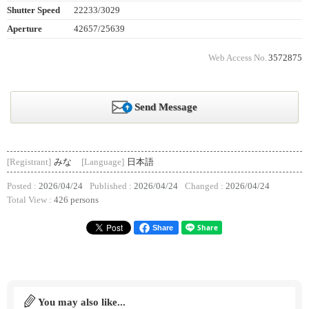
Shutter Speed
22233/3029
Aperture
42657/25639
Web Access No.
3572875
Send Message
[Registrant]
みな
[Language]
日本語
Posted :
2026/04/24
Published :
2026/04/24
Changed :
2026/04/24
Total View :
426 persons
Share
You may also like...