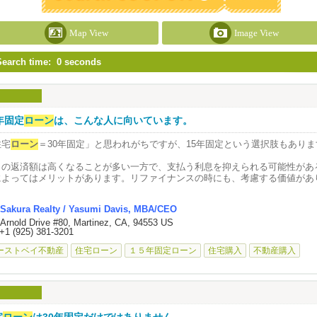
Map View
Image View
Search time: 0 seconds
年固定
ローン
は、こんな人に向いています。
住宅
ローン
＝30年固定」と思われがちですが、15年固定という選択肢もありま
月の返済額は高くなることが多い一方で、支払う利息を抑えられる可能性があ
によってはメリットがあります。リファイナンスの時にも、考慮する価値があ
の
ローン
が合っているかは、収入やライフプラン、将来の予定によって変わり
Sakura Realty / Yasumi Davis, MBA/CEO
 Arnold Drive #80, Martinez, CA, 94553 US
探しを始める前に、まずはお気軽にご相談ください。
+1 (925) 381-3201
ーストベイ不動産
住宅ローン
１５年固定ローン
住宅購入
不動産購入