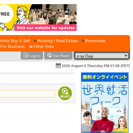
ehicle Buy & Sell
Housing / Real Estate
Roommate
For Business
Other Area
Log-in
User Panel
2026 August 6 Thursday PM 07:08 (PDT)