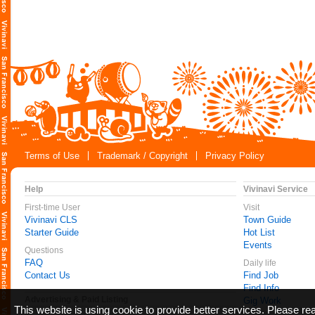
Terms of Use
Trademark / Copyright
Privacy Policy
Help
Vivinavi Service
First-time User
Visit
Vivinavi CLS
Town Guide
Starter Guide
Hot List
Events
Questions
FAQ
Daily life
Contact Us
Find Job
Find Info
Advertising & Paid Listing
Gig Work
This website is using cookie to provide better services. Please r