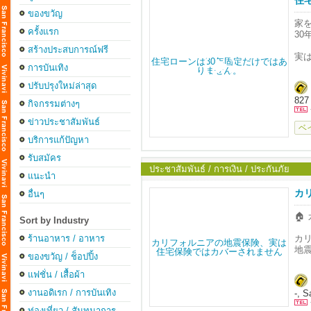
住
ของขวัญ
家
ครั้งแรก
30
สร้างประสบการณ์ฟรี
実
การบันเทิง
「
ปรับปรุงใหม่ล่าสุด
そ
827
กิจกรรมต่างๆ
お
ข่าวประชาสัมพันธ์
ベ
บริการแก้ปัญหา
รับสมัคร
ประชาสัมพันธ์ / การเงิน / ประกันภัย
แนะนำ
カ
อื่นๆ

Sort by Industry
カ
ร้านอาหาร / อาหาร
地
ของขวัญ / ช็อปปิ้ง
実
แฟชั่น / เสื้อผ้า
งานอดิเรก / การบันเทิง
-, S

と
ท่องเที่ยว / สันทนาการ