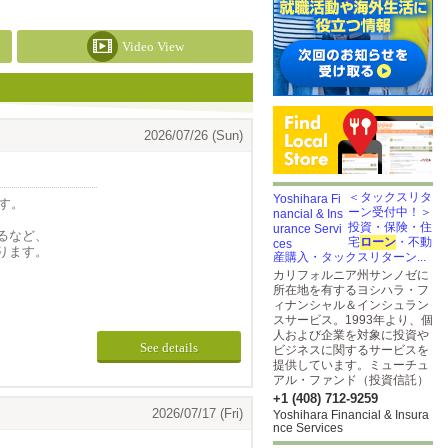
Video View
2026/07/26 (Sun)
＜タックスリタ
す。
ーン受付中！＞
投資・保険・住
るなど、
宅
ローン
・不動
ります。
産購入・タックスリターン...
カリフォルニア州サンノゼに
ます。
所在地を有するヨシハラ・フ
ィナンシャル＆インシュラン
スサービス。1993年より、個
人および企業を対象に投資や
See details
ビジネスに関するサービスを
提供しています。ミューチュ
アル・ファンド（投資信託）
+1 (408) 712-9259
2026/07/17 (Fri)
Yoshihara Financial & Insura
nce Services