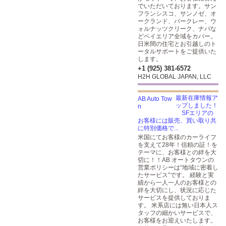
でいただいております。サン
フランシスコ、サンノゼ、オ
ークランド、バークレー、ウ
ォルナッツクリーク、ナパな
どベイエリア全域をカバー。
日米間の住宅とお引越しのト
ータルサポートをご提供いた
します。
+1 (925) 381-6572
H2H GLOBAL JAPAN, LLC
最新在庫情報ア
ップしました！
SFエリアの
お客様には販売、買い取り共
に特別価格で...
米国にてお客様のカーライフ
を支えて28年！信頼の証！を
テーマに、お客様との絆を大
切に！！AB オートタウンの
営業ポリシーは“地域に密着し
たサービス”です。 経験と実
績から一人一人のお客様との
絆を大切にし、状況に応じた
サービスを提供しておりま
す。 米系店には無い日本人ス
タッフの細かいサービスで、
お客様をお迎えいたします。