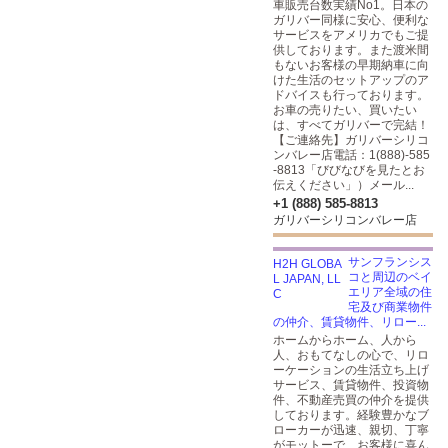
車販売台数実績No1。日本の
ガリバー同様に安心、便利な
サービスをアメリカでもご提
供しております。また渡米間
もないお客様の早期納車に向
けた生活のセットアップのア
ドバイスも行っております。
お車の売りたい、買いたい
は、すべてガリバーで完結！
【ご連絡先】ガリバーシリコ
ンバレー店電話：1(888)-585
-8813「びびなびを見たとお
伝えください」）メール...
+1 (888) 585-8813
ガリバーシリコンバレー店
サンフランシス
コと周辺のベイ
エリア全域の住
宅及び商業物件
の仲介、賃貸物件、リロー...
ホームからホーム、人から
人、おもてなしの心で、リロ
ーケーションの生活立ち上げ
サービス、賃貸物件、投資物
件、不動産売買の仲介を提供
しております。経験豊かなブ
ローカーが迅速、親切、丁寧
がモットーで、お客様に喜ん