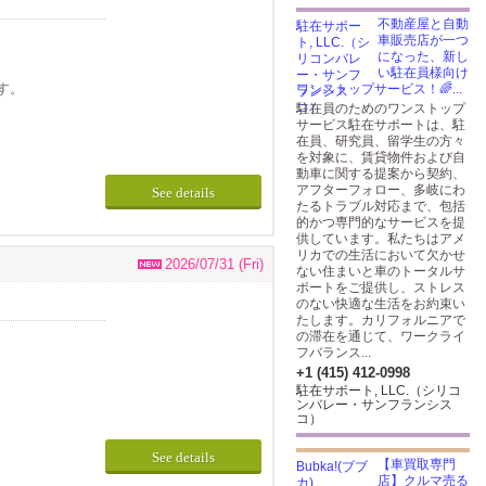
不動産屋と自動
車販売店が一つ
になった、新し
い駐在員様向け
す。
ワンストップサービス！🌈...
駐在員のためのワンストップ
サービス駐在サポートは、駐
在員、研究員、留学生の方々
を対象に、賃貸物件および自
動車に関する提案から契約、
アフターフォロー、多岐にわ
See details
たるトラブル対応まで、包括
的かつ専門的なサービスを提
供しています。私たちはアメ
リカでの生活において欠かせ
2026/07/31 (Fri)
ない住まいと車のトータルサ
ポートをご提供し、ストレス
のない快適な生活をお約束い
たします。カリフォルニアで
の滞在を通じて、ワークライ
フバランス...
+1 (415) 412-0998
駐在サポート, LLC.（シリコ
ンバレー・サンフランシス
コ）
See details
【車買取専門
店】クルマ売る