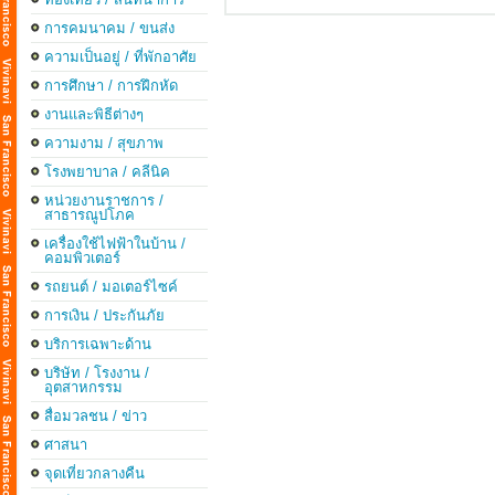
📌
การคมนาคม / ขนส่ง
ความเป็นอยู่ / ที่พักอาศัย
地震
การศึกษา / การฝึกหัด
カリ
ま
งานและพิธีต่างๆ
ความงาม / สุขภาพ
🧱
โรงพยาบาล / คลีนิค
主
หน่วยงานราชการ /
สาธารณูปโภค
✔ 
→ 
เครื่องใช้ไฟฟ้าในบ้าน /
คอมพิวเตอร์
✔ 家
รถยนต์ / มอเตอร์ไซค์
→ 
การเงิน / ประกันภัย
✔ 
→
บริการเฉพาะด้าน
บริษัท / โรงงาน /
⚠️
อุตสาหกรรม
地
สื่อมวลชน / ข่าว
特
ศาสนา
① 
จุดเที่ยวกลางคืน
→ 