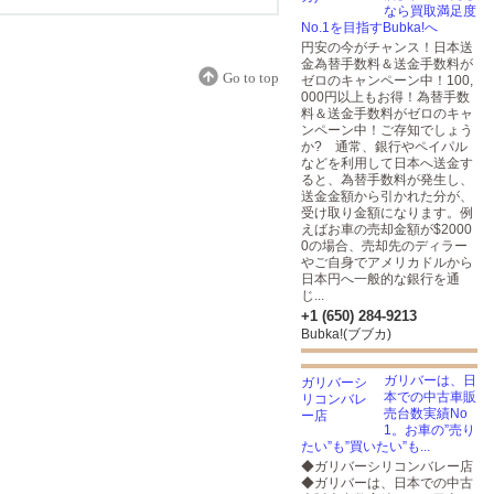
なら買取満足度
No.1を目指すBubka!へ
円安の今がチャンス！日本送
金為替手数料＆送金手数料が
Go to top
ゼロのキャンペーン中！100,
ログラムを通して加入し
000円以上もお得！為替手数
料＆送金手数料がゼロのキャ
ンペーン中！ご存知でしょう
か? 通常、銀行やペイパル
などを利用して日本へ送金す
ると、為替手数料が発生し、
送金金額から引かれた分が、
受け取り金額になります。例
えばお車の売却金額が$2000
0の場合、売却先のディラー
やご自身でアメリカドルから
日本円へ一般的な銀行を通
じ...
+1 (650) 284-9213
Bubka!(ブブカ)
ガリバーは、日
本での中古車販
売台数実績No
1。お車の”売り
たい”も”買いたい”も...
◆ガリバーシリコンバレー店
◆ガリバーは、日本での中古