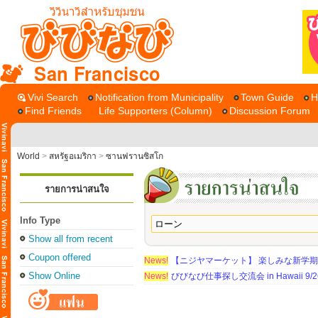
San Francisco
Vivi Search
Notification from Municipality
Town Guide
H
Find Friends
Life Supporters (Column)
Discussion Forum
World
>
สหรัฐอเมริกา
>
ซานฟรานซิสโก
รายการน่าสนใจ
Info Type
Show all from recent
Coupon offered
News!
【ニジヤマーケット】 楽しみな新学
Show Online
News!
びびなび仕事探し交流会 in Hawaii 9/26（