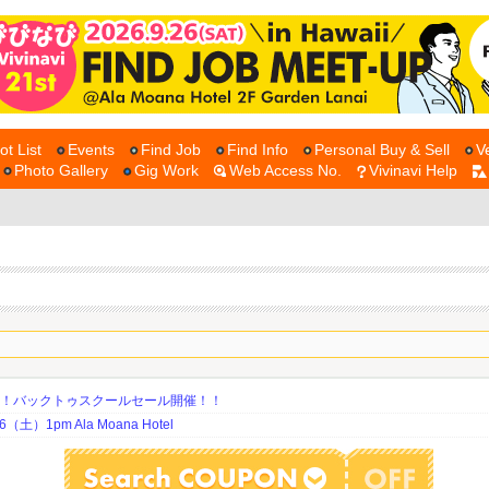
ot List
Events
Find Job
Find Info
Personal Buy & Sell
V
Photo Gallery
Gig Work
Web Access No.
Vivinavi Help
期！バックトゥスクールセール開催！！
土）1pm Ala Moana Hotel