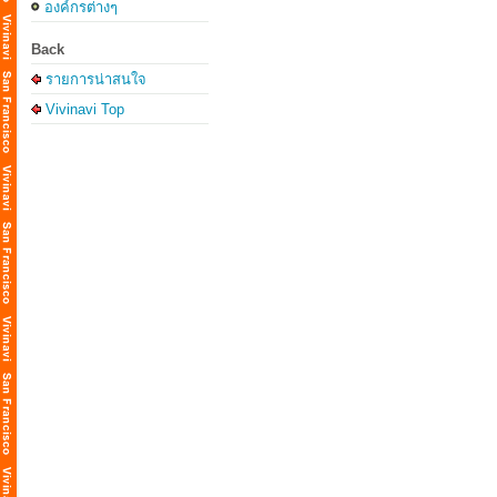
องค์กรต่างๆ
例：
②
Back
③
รายการน่าสนใจ
Vivinavi Top
🤔
こ
答
判
✔
✔ 
✔ 
な
📝
✔
✔
✔
✔
✉️