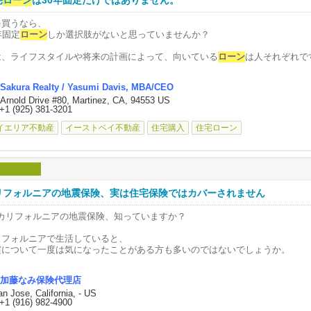
宅
ローン
は30年固定だけではありません。
を買うなら、
年固定
ローン
しか選択肢がないと思っていませんか？
は、ライフスタイルや将来の計画によって、向いている
ローン
は人それぞれで
どの
ローン
が自分に合うの？」
Sakura Realty / Yasumi Davis, MBA/CEO
んな疑問がある方は、お気軽にご連絡ください。
 Arnold Drive #80, Martinez, CA, 94553 US
+1 (925) 381-3201
一人おひとりに合った選択肢を一緒に考えます。
イエリア不動産
イーストベイ不動産
住宅購入
住宅ローン
リフォルニアの地震保険、実は住宅保険ではカバーされません
 カリフォルニアの地震保険、知っていますか？
リフォルニアで生活していると、
震について一度は気になったことがある方も多いのではないでしょうか。
は、ここで意外と知られていないのが…
加藤なみ保険代理店
an Jose, California, - US
 地震による被害は、通常の住宅保険ではカバーされない
+1 (916) 982-4900
いう点です。