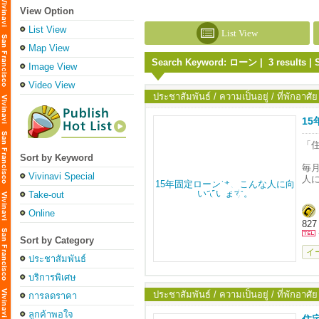
View Option
List View
List View
Map View
Search Keyword: ローン | 3 results | 
Image View
Video View
ประชาสัมพันธ์ / ความเป็นอยู่ / ที่พักอาศัย
15
「
Sort by Keyword
毎
Vivinavi Special
人
Take-out
ど
Online
827
家
Sort by Category
イ
ประชาสัมพันธ์
บริการพิเศษ
ประชาสัมพันธ์ / ความเป็นอยู่ / ที่พักอาศัย
การลดราคา
ลูกค้าพอใจ