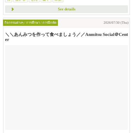
See details
กิจกรรมต่างๆ / การศึกษา / การฝึกหัด
2026/07/30 (Thu)
＼＼あんみつを作って食べましょう／／Anmitsu Social＠Cent
er