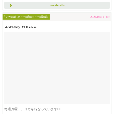
See details
กิจกรรมต่างๆ / การศึกษา / การฝึกหัด
2026/07/31 (Fri)
🧘Weekly YOGA🧘
毎週月曜日、ヨガを行なっています🧘‍♀️