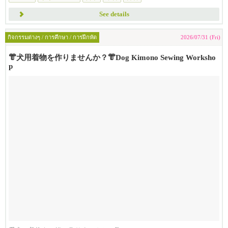
See details
กิจกรรมต่างๆ / การศึกษา / การฝึกหัด
2026/07/31 (Fri)
👘犬用着物を作りませんか？👘Dog Kimono Sewing Worksho
p