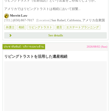
リビングトラスト（生前信託）という言葉をご存知でしょうか。
アメリカではリビングトラストは相続において頻繁...
Merritt Law
[TEL]
(650) 867-7017
[Location]
San Rafael, California, アメリカ合衆国
弁護士
相続
リビングトラスト
遺言
エステートプランニング
See details
ประชาสัมพันธ์ / บริการเฉพาะด้าน
2026/08/02 (Sun)
リビングトラストを活用した遺産相続