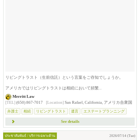
リビングトラスト（生前信託）という言葉をご存知でしょうか。
アメリカではリビングトラストは相続において頻繁...
Merritt Law
[TEL]
(650) 867-7017
[Location]
San Rafael, California, アメリカ合衆国
弁護士
相続
リビングトラスト
遺言
エステートプランニング
See details
ประชาสัมพันธ์ / บริการเฉพาะด้าน
2026/07/14 (Tue)