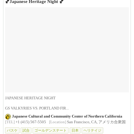
🏀Japanese Heritage Night 🏀
JAPANESE HERITAGE NIGHT
GS VALKYRIES VS. PORTLAND FIR...
Japanese Cultural and Community Center of Northern California
[TEL]
+1 (415) 567-5505
[Location]
San Francisco, CA, アメリカ合衆国
バスケ
試合
ゴールデンステート
日本
ヘリテイジ