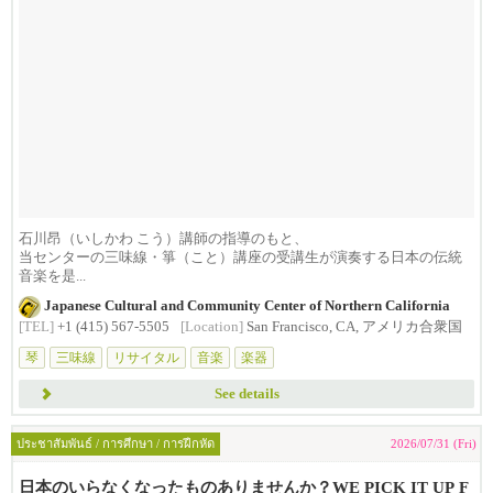
石川昂（いしかわ こう）講師の指導のもと、
当センターの三味線・箏（こと）講座の受講生が演奏する日本の伝統
音楽を是...
Japanese Cultural and Community Center of Northern California
[TEL]
+1 (415) 567-5505
[Location]
San Francisco, CA, アメリカ合衆国
琴
三味線
リサイタル
音楽
楽器
See details
ประชาสัมพันธ์ / การศึกษา / การฝึกหัด
2026/07/31 (Fri)
日本のいらなくなったものありませんか？WE PICK IT UP F