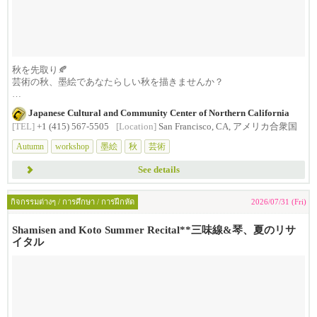
秋を先取り🍂
芸術の秋、墨絵であなたらしい秋を描きませんか？
墨絵の巨匠、吉川文代氏を講師に迎える秋...
Japanese Cultural and Community Center of Northern California
[TEL]
+1 (415) 567-5505
[Location]
San Francisco, CA, アメリカ合衆国
Autumn
workshop
墨絵
秋
芸術
See details
กิจกรรมต่างๆ / การศึกษา / การฝึกหัด
2026/07/31 (Fri)
Shamisen and Koto Summer Recital**三味線&琴、夏のリサ
イタル