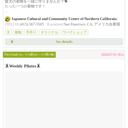
愛犬の着物を一緒に作りませんか？🐕
たった一つの着物です！
インストラクターが丁寧に教えてくださいま...
Japanese Cultural and Community Center of Northern California
[TEL]
+1 (415) 567-5505
[Location]
San Francisco, CA, アメリカ合衆国
犬
着物
手作り
オリジナル
ワークショップ
See details
กิจกรรมต่างๆ / การศึกษา / การฝึกหัด
2026/07/31 (Fri)
🤸Weekly Pilates🤸