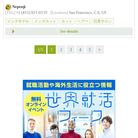
Nepenji
[TEL]
+1 (415) 921-0135
[Location]
San Francisco, CA, US
メンズモデル
メンズカット
カット
ヘアー
日系サロン
See details
1/5
1
2
3
4
5
>