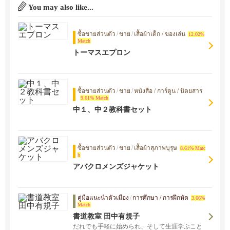
You may also like...
ซื้อขายส่วนตัว
/
ขาย
/
เสื้อผ้าเด็ก / ของเล่น
12.02%
Match
トーマスエプロン
ซื้อขายส่วนตัว
/
ขาย
/
หนังสือ / การ์ตูน / นิตยสาร
9.61% Match
中１、中２教科書セット
ซื้อขายส่วนตัว
/
ขาย
/
เสื้อผ้าสุภาพบุรุษ
8.61% Matc
h
アバクロメンズジャケット
คู่มือแนะนำตัวเมือง
/
การศึกษา / การฝึกหัด
3.66%
Match
書道教室 田中有規子
だれでも手軽に始められ、そして生涯学ぶこと