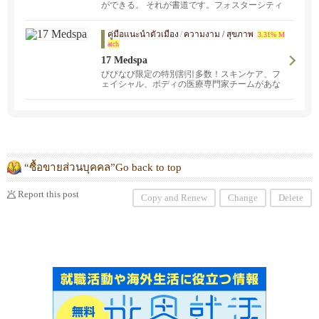
ができる。 それが書道です。フォスターシティ
ーの当書道教室では、子どもから大人まで、幅
広い年代の方が学んでいます。
คู่มือแนะนำตัวเมือง
/
ความงาม / สุขภาพ
3.31% M
atch
17 Medspa
びびなび限定の特別割引多数！スキンケア、フ
ェイシャル、ボディの医療専門家チームがあな
たの美しさをサポートします。 ニキビ跡治療、
ボトックス、アイリフト、お気軽にご相談くだ
さい。無料コンサルテーション実施中！
“ซื้อขายส่วนบุคคล”Go back to top
Report this post
Copy and Renew
Change
Delete